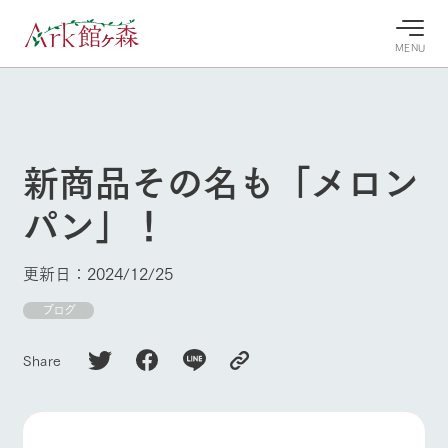
MENU
30°c
/
22°c
30°c
/
22°c
8/7
8/7
2026
2026
(金)
(金)
新商品その名も「メロン
牧場へ行
よく見られている情報
パン」！
く
ホーム
今日の牧
イベン
牧場の楽
場・営業
ト/フェ
しみ方
Ark館ヶ森について
更新日：2024/12/25
案内
ア
牧場スタッフが
本日の営業時間
Ark館ヶ森で開
ブログ
季節ごとの楽し
牧場に行く
や牧場の天気、
催しているイベ
み方やシーン別
ガーデンの開花
ント・フェアの
の楽しみ方をナ
Share
状況などを毎日
情報やスケジュ
ビゲート
更新
ール
私たちの取り組み
生産品を見る