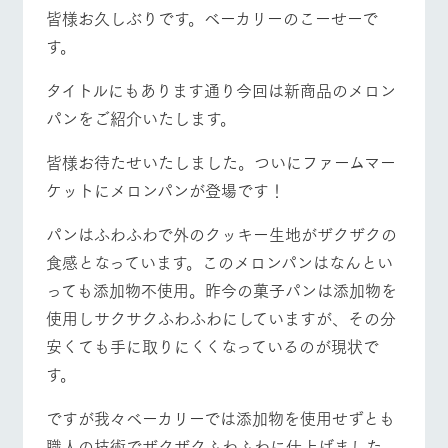
施設・体験情報
皆様お久しぶりです。ベーカリーのこーせーで
牧場トップ
今日の牧場
牧場の楽しみ方
す。
ArkFarm Wedding
フラワー
動物とふ
アクティ
ガーデン
れあう
ビティ／
タイトルにもあります通り今回は新商品のメロン
体験
花のある美しい
触れて、感じ
パンをご紹介いたします。
ツリーハウスや
自然環境の中、
て、学ぶ。館ヶ
お知らせ
イベント/フェア
レストラン/BBQ
フラワーガーデン
各種体験教室な
季節の移り変わ
森の雄大な自然
皆様お待たせいたしました。ついにファームマー
ど、楽しみなが
りを存分に味わ
なかで動物とふ
ブログ
ら学べる様々な
う
れあう
ケットにメロンパンが登場です！
アクティビティ
お問い合わせ・資料請求
営業時
パンはふわふわで外のクッキー生地がザクザクの
生産品カタログ・資料DL
動物とふれあう
アクティビティ/体験
ショップ/お買い物
間・料金
レストラ
ショップ
牧場マッ
ン
／お買い
プ
食感となっています。このメロンパンはなんとい
交通アク
English (Google Translate)
物
セス
っても添加物不使用。昨今の菓子パンは添加物を
牧場の生産品を
牧場マップのダ
丹精込めて育て
知り尽くした料
ウンロード
よくいた
使用しサクサクふわふわにしていますが、その分
だく質問
た生産品をはじ
理人が腕を振
牧場マップを見る
周遊バス
安くても手に取りにくくなっているのが現状で
ネットショップ
め、牧場産の逸
い、ビュッフェ
団体のお
品を取り揃えた
スタイルで提供
客様へ
す。
店舗
ペットを
お連れの
ですが我々ベーカリーでは添加物を使用せずとも
周遊バス
お客様へ
職人の技術でザクザクふわふわに仕上げました。