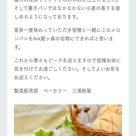
お問い合
牧場内を巡る周
営業時間・料金
交通アクセス
そして菓子パンではなかなかない小麦の香りを楽
わせ・資
遊バスのご案内
料請求
しめるようになっております。
よくあるご質問
団体のお客様へ
個人情報取扱いについて
是非一度味わっていただき皆様と一緒にこのメロ
ペットをお連れの
お問い合わせ
お客様へ
ンパンをArk館ヶ森の名物にできればと思いま
す。
これから寒さもピークを迎えますので皆様お体に
気を付けてお過ごしください。そしてよいお年を
お迎えください。
製造販売部 ベーカリー 三浦航聖