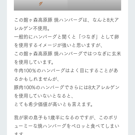
お問い合
グ
牧場内を巡る周
わせ・資
営業時間・料金
交通アクセス
遊バスのご案内
料請求
この館ヶ森高原豚 焼ハンバーグは、なんと8大ア
個人情報取扱いについて
よくあるご質問
団体のお客様へ
レルゲン不使用。
一般的にハンバーグと聞くと「つなぎ」として卵
ペットをお連れの
お問い合わせ
お客様へ
を使用するイメージが強いと思いますが、
この館ヶ森高原豚 焼ハンバーグではつなぎに玄米
を使用しています。
牛肉100％のハンバーグはよく目にすることがあ
るかもしれませんが、
豚肉100%のハンバーグでさらには8大アレルゲン
を使用していないとなると、
とても希少価値が高いとも言えます。
我が家の息子も1歳半になるのですが、このボリ
ューミーな焼ハンバーグをペロッと食べてしまい
ます。