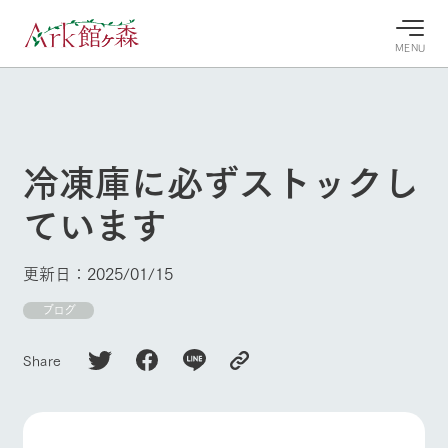
MENU
30°c
/
22°c
30°c
/
22°c
8/7
8/7
2026
2026
(金)
(金)
冷凍庫に必ずストックし
牧場へ行
よく見られている情報
ています
く
ホーム
今日の牧
イベン
牧場の楽
場・営業
ト/フェ
しみ方
Ark館ヶ森について
更新日：2025/01/15
案内
ア
牧場スタッフが
本日の営業時間
Ark館ヶ森で開
ブログ
季節ごとの楽し
牧場に行く
や牧場の天気、
催しているイベ
み方やシーン別
ガーデンの開花
ント・フェアの
の楽しみ方をナ
Share
状況などを毎日
情報やスケジュ
ビゲート
更新
ール
私たちの取り組み
生産品を見る