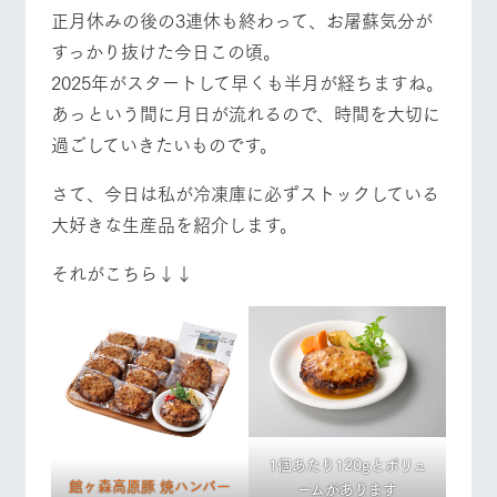
施設・体験情報
正月休みの後の3連休も終わって、お屠蘇気分が
すっかり抜けた今日この頃。
牧場トップ
今日の牧場
牧場の楽しみ方
ArkFarm Wedding
フラワー
動物とふ
アクティ
2025年がスタートして早くも半月が経ちますね。
ガーデン
れあう
ビティ／
体験
あっという間に月日が流れるので、時間を大切に
花のある美しい
触れて、感じ
ツリーハウスや
自然環境の中、
て、学ぶ。館ヶ
過ごしていきたいものです。
お知らせ
各種体験教室な
季節の移り変わ
森の雄大な自然
イベント/フェア
レストラン/BBQ
フラワーガーデン
ど、楽しみなが
りを存分に味わ
なかで動物とふ
ブログ
さて、今日は私が冷凍庫に必ずストックしている
ら学べる様々な
う
れあう
アクティビティ
大好きな生産品を紹介します。
お問い合わせ・資料請求
営業時
生産品カタログ・資料DL
間・料金
レストラ
ショップ
牧場マッ
それがこちら↓↓
動物とふれあう
アクティビティ/体験
ショップ/お買い物
ン
／お買い
プ
交通アク
English (Google Translate)
物
セス
牧場の生産品を
牧場マップのダ
丹精込めて育て
知り尽くした料
ウンロード
よくいた
だく質問
た生産品をはじ
理人が腕を振
ネットショップ
め、牧場産の逸
い、ビュッフェ
牧場マップを見る
周遊バス
団体のお
品を取り揃えた
スタイルで提供
客様へ
店舗
ペットを
お連れの
1個あたり120gとボリュ
周遊バス
お客様へ
館ヶ森高原豚 焼ハンバー
ームがあります