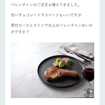
施設・体験情報
バレンタインのご注文も増えてきました。
牧場トップ
今日の牧場
牧場の楽しみ方
ArkFarm Wedding
フラワー
動物とふ
アクティ
甘いチョコレートやスイーツもいいですが
ガーデン
れあう
ビティ／
体験
骨付ロースとワインで大人のバレンタインはいか
花のある美しい
触れて、感じ
ツリーハウスや
自然環境の中、
て、学ぶ。館ヶ
お知らせ
がですか？
各種体験教室な
季節の移り変わ
森の雄大な自然
イベント/フェア
レストラン/BBQ
フラワーガーデン
ど、楽しみなが
りを存分に味わ
なかで動物とふ
ブログ
ら学べる様々な
う
れあう
アクティビティ
お問い合わせ・資料請求
営業時
生産品カタログ・資料DL
間・料金
レストラ
ショップ
牧場マッ
動物とふれあう
アクティビティ/体験
ショップ/お買い物
ン
／お買い
プ
交通アク
English (Google Translate)
物
セス
牧場の生産品を
牧場マップのダ
丹精込めて育て
知り尽くした料
ウンロード
よくいた
だく質問
た生産品をはじ
理人が腕を振
ネットショップ
め、牧場産の逸
い、ビュッフェ
牧場マップを見る
周遊バス
団体のお
品を取り揃えた
スタイルで提供
客様へ
店舗
ペットを
お連れの
周遊バス
お客様へ