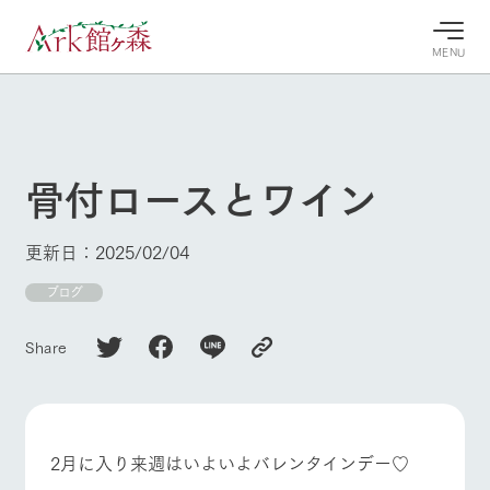
MENU
30°c
/
22°c
30°c
/
22°c
8/10
8/10
2026
2026
(月)
(月)
骨付ロースとワイン
牧場へ行
よく見られている情報
く
ホーム
更新日：2025/02/04
今日の牧
イベン
牧場の楽
場・営業
ト/フェ
しみ方
Ark館ヶ森について
ブログ
案内
ア
牧場スタッフが
本日の営業時間
Ark館ヶ森で開
季節ごとの楽し
Share
牧場に行く
や牧場の天気、
催しているイベ
み方やシーン別
ガーデンの開花
ント・フェアの
の楽しみ方をナ
状況などを毎日
情報やスケジュ
ビゲート
更新
ール
私たちの取り組み
2月に入り来週はいよいよバレンタインデー♡
生産品を見る