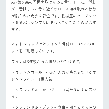
Ark館ヶ森の看板商品でもある骨付ロース。旨味
お問い合
牧場内を巡る周
わせ・資
が一番詰まった骨の近くのロース肉は取れる枚数
営業時間・料金
交通アクセス
遊バスのご案内
料請求
が限られた希少な部位です。牧場産のハーブソル
個人情報取扱いについて
よくあるご質問
団体のお客様へ
トをまぶしシンプルに味わっていただくのがおす
すめ。
ペットをお連れの
お問い合わせ
お客様へ
ネットショップではワインと骨付ロース2本のセ
ットをご用意しています。
ワインは3種類からお選びいただけます。
・オレンジゴールド…近年人気が高まっているオ
レンジワイン。1番人気!!
・クラレンドル・ルージュ…口当たりのよい赤ワ
イン
・クラレンドル・ブラン…食事を引き立てる白ワ