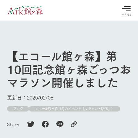
MENU
30°c
/
22°c
30°c
/
22°c
8/8
8/8
2026
2026
(土)
(土)
【エコール館ヶ森】第
牧場へ行
よく見られている情報
10回記念館ヶ森ごっつお
く
ホーム
今日の牧
イベン
牧場の楽
マラソン開催しました
場・営業
ト/フェ
しみ方
Ark館ヶ森について
案内
ア
牧場スタッフが
本日の営業時間
Ark館ヶ森で開
季節ごとの楽し
更新日：2025/02/08
牧場に行く
や牧場の天気、
催しているイベ
み方やシーン別
ガーデンの開花
ント・フェアの
の楽しみ方をナ
ブログ
エコール館ヶ森（冬のイベント［マラソン・駅伝］）
状況などを毎日
情報やスケジュ
ビゲート
更新
ール
私たちの取り組み
Share
生産品を見る