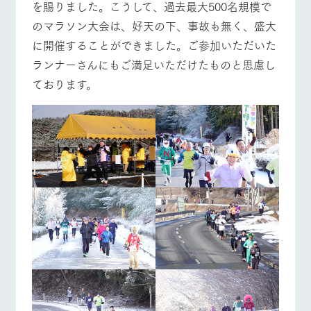
を賜りました。こうして、過去最大500名規模で
お問い合
牧場内を巡る周
わせ・資
のマラソン大会は、好天の下、事故も無く、盛大
遊バスのご案内
営業時間・料金
交通アクセス
料請求
に開催することができました。ご参加いただいた
個人情報取扱いについて
よくあるご質問
団体のお客様へ
ランナーさんにもご満足いただけたものと思慮し
ております。
ペットをお連れの
お問い合わせ
お客様へ