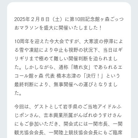
施設・体験情報
牧場トップ
今日の牧場
牧場の楽しみ方
ArkFarm Wedding
フラワー
動物とふ
アクティ
2025年２月８日（土）に第10回記念館ヶ森ごっつ
ガーデン
れあう
ビティ／
おマラソンを盛大に開催いたしました！
体験
花のある美しい
触れて、感じ
ツリーハウスや
自然環境の中、
て、学ぶ。館ヶ
10周年を迎えた今大会ですが、大寒波の停滞によ
お知らせ
各種体験教室な
季節の移り変わ
森の雄大な自然
イベント/フェア
レストラン/BBQ
フラワーガーデン
る雪や凍結により中止も視野の状況下、当日はギ
ど、楽しみなが
りを存分に味わ
なかで動物とふ
ブログ
ら学べる様々な
う
れあう
リギリまで極めて難しい開催判断を迫られまし
アクティビティ
お問い合わせ・資料請求
た。しかしながら、通称「晴れ女」であられるエ
営業時
生産品カタログ・資料DL
間・料金
レストラ
ショップ
牧場マッ
コール館ヶ森 代表 橋本志津の「決行！」という
動物とふれあう
アクティビティ/体験
ショップ/お買い物
ン
／お買い
プ
交通アク
最終判断により、無事開催への運びとなりまし
English (Google Translate)
物
セス
牧場の生産品を
牧場マップのダ
た。
丹精込めて育て
知り尽くした料
ウンロード
よくいた
だく質問
た生産品をはじ
理人が腕を振
今回は、ゲストとして岩手県のご当地アイドルふ
ネットショップ
め、牧場産の逸
い、ビュッフェ
団体のお
牧場マップを見る
周遊バス
品を取り揃えた
スタイルで提供
じポンさん、吉本興業所属がんばれゆうすけさん
客様へ
店舗
にもご参加いただき、開会式には一関市長、一関
ペットを
お連れの
観光協会会長、一関陸上競技協会会長にもご臨席
周遊バス
お客様へ