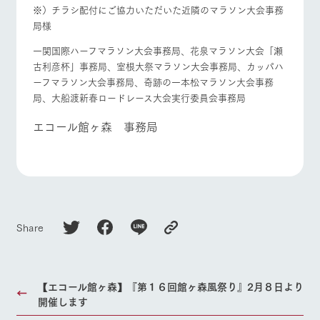
※）チラシ配付にご協力いただいた近隣のマラソン大会事務
局様
一関国際ハーフマラソン大会事務局、花泉マラソン大会「瀬
古利彦杯」事務局、室根大祭マラソン大会事務局、カッパハ
ーフマラソン大会事務局、奇跡の一本松マラソン大会事務
局、大船渡新春ロードレース大会実行委員会事務局
エコール館ヶ森 事務局
Share
【エコール館ヶ森】『第１６回館ヶ森風祭り』2月８日より
開催します