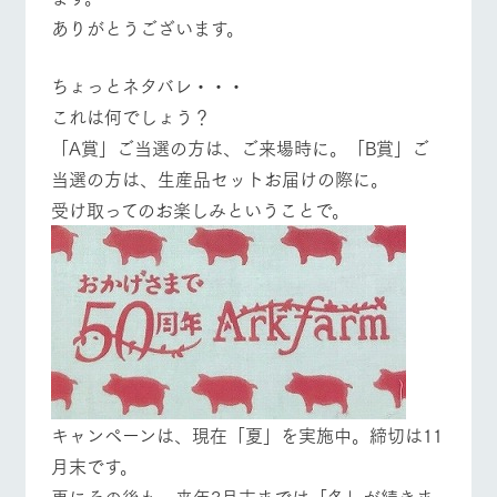
お問い合
牧場内を巡る周
ありがとうございます。
わせ・資
営業時間・料金
交通アクセス
遊バスのご案内
料請求
個人情報取扱いについて
ちょっとネタバレ・・・
よくあるご質問
団体のお客様へ
これは何でしょう？
ペットをお連れの
お問い合わせ
「A賞」ご当選の方は、ご来場時に。「B賞」ご
お客様へ
当選の方は、生産品セットお届けの際に。
受け取ってのお楽しみということで。
キャンペーンは、現在「夏」を実施中。締切は11
月末です。
更にその後も、来年3月末までは「冬」が続きま