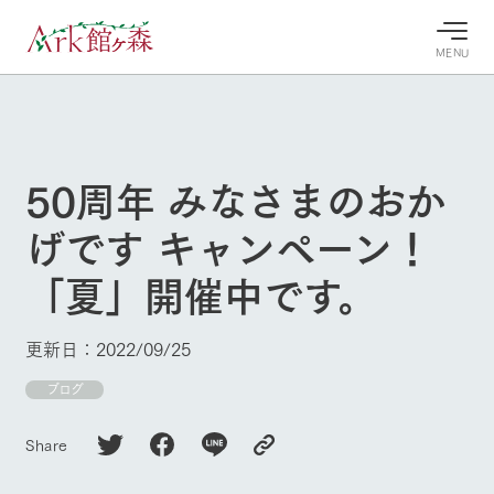
MENU
30°c
/
22°c
30°c
/
22°c
8/6
8/6
2026
2026
(木)
(木)
50周年 みなさまのおか
牧場へ行
よく見られている情報
げです キャンペーン！
く
ホーム
今日の牧
イベン
牧場の楽
「夏」開催中です。
場・営業
ト/フェ
しみ方
Ark館ヶ森について
案内
ア
牧場スタッフが
本日の営業時間
Ark館ヶ森で開
季節ごとの楽し
更新日：2022/09/25
牧場に行く
や牧場の天気、
催しているイベ
み方やシーン別
ガーデンの開花
ント・フェアの
の楽しみ方をナ
ブログ
状況などを毎日
情報やスケジュ
ビゲート
更新
ール
私たちの取り組み
Share
生産品を見る