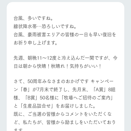
施設・体験情報
牧場トップ
今日の牧場
牧場の楽しみ方
ArkFarm Wedding
フラワー
動物とふ
アクティ
台風、多いですね。
ガーデン
れあう
ビティ／
線状降水帯…恐ろしいですね。
体験
花のある美しい
触れて、感じ
台風、豪雨被害エリアの皆様の一日も早い復旧を
ツリーハウスや
自然環境の中、
て、学ぶ。館ヶ
お知らせ
各種体験教室な
お祈り申し上げます。
季節の移り変わ
森の雄大な自然
イベント/フェア
レストラン/BBQ
フラワーガーデン
ど、楽しみなが
りを存分に味わ
なかで動物とふ
ブログ
ら学べる様々な
う
れあう
先週、朝晩11～12度と冷え込んだ一関ですが、今
アクティビティ
お問い合わせ・資料請求
日は朝から快晴！秋晴れ！気持ちがいい！
営業時
生産品カタログ・資料DL
間・料金
レストラ
ショップ
牧場マッ
動物とふれあう
アクティビティ/体験
ショップ/お買い物
ン
／お買い
プ
交通アク
English (Google Translate)
物
さて、50周年みなさまのおかげです キャンペー
セス
牧場の生産品を
牧場マップのダ
ン「春」が7月末で終了し、先月末、「A賞」8組
丹精込めて育て
知り尽くした料
ウンロード
よくいた
だく質問
た生産品をはじ
理人が腕を振
様、「B賞」50名様に「牧場へご招待のご案内」
ネットショップ
め、牧場産の逸
い、ビュッフェ
牧場マップを見る
周遊バス
団体のお
と「生産品詰合せ」をお届けしました。
品を取り揃えた
スタイルで提供
客様へ
店舗
既に、ご当選の皆様からコメントをいただくな
ペットを
ど、私たちが、皆様から励ましをいただいており
お連れの
周遊バス
お客様へ
ます。