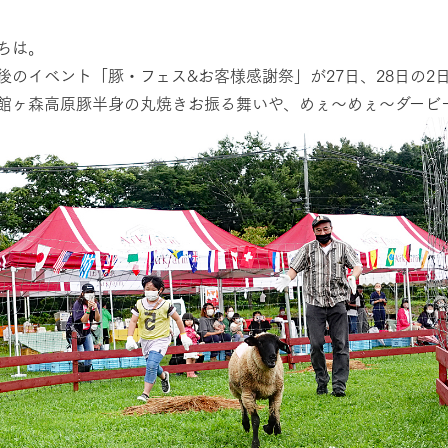
然環境の中、季節の移り変
触れて、感じて、学ぶ。館ヶ森の雄大な
う
なかで動物とふれあう
ちは。
レストラン/BBQ
後のイベント「豚・フェス&お客様感謝祭」が27日、28日の2
ショップ／お買い物
館ヶ森高原豚半身の丸焼きお振る舞いや、めぇ〜めぇ〜ダービ
り尽くした料理人が腕を振
丹精込めて育てた生産品をはじめ、牧場
タイルで提供
逸品を取り揃えた店舗
アクティビティ/体験
リー映像
創業50周年を
でのあゆみをま
バスのご案内
作いたしまし
周遊バス
トが開きます）
よくあるご質問
団体のお客様へ
ペ