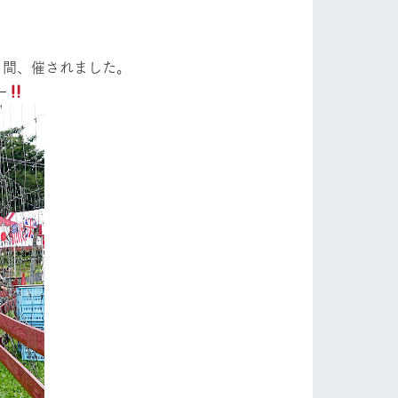
自然
ツリーハウスや各種体験教室など、楽しみな
がら学べる様々なアクティビティ
フラワーガーデン
日間、催されました。
牧場マップ
ー
産の
牧場マップのダウンロード
ショップ/お買い物
ットをお連れの
お客様へ
お問い合わせ