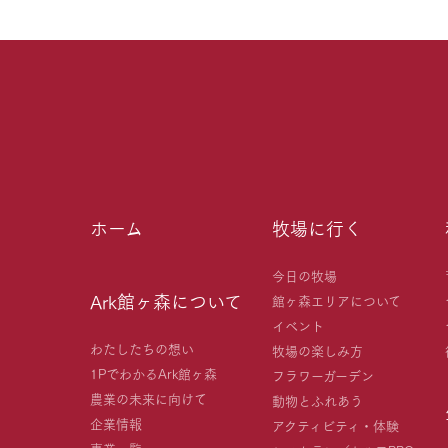
ホーム
牧場に行く
今日の牧場
Ark館ヶ森について
館ヶ森エリアについて
イベント
わたしたちの想い
牧場の楽しみ方
1PでわかるArk館ヶ森
フラワーガーデン
農業の未来に向けて
動物とふれあう
企業情報
アクティビティ・体験
事業一覧