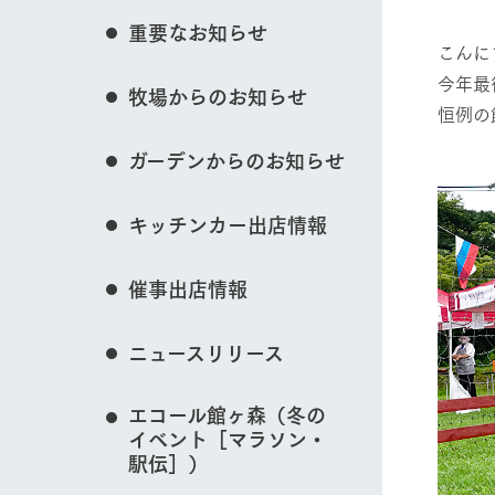
花のある美しい自
重要なお知らせ
わりを存分に味わ
こんに
営業時間・料金
イベント/フェア
今年最
牧場からのお知らせ
交通アクセス
レストラン
恒例の
よくいただく質問
牧場の生産品を知
ガーデンからのお知らせ
い、ビュッフェス
団体のお客様へ
動物とふれあう
50周年ヒスト
周遊バス
ペットをお連れのお客様へ
キッチンカー出店情報
アークグループの
記念し、これま
お問い合わせ・資料請求
牧場内を巡る周遊
とめた映像を制
催事出店情報
牧場マップを見る
た。（動画サイ
ニュースリリース
エコール館ヶ森（冬の
営業時間・料金
交通アクセス
イベント［マラソン・
駅伝］）