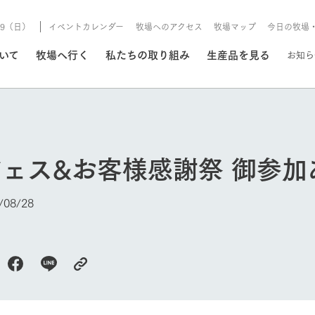
8/9（日）
イベントカレンダー
牧場へのアクセス
牧場マップ
今日の牧場
/8/9（日）
ついて
牧場へ行く
私たちの取り組み
生産品を見る
お知ら
いる情報
フェス&お客様感謝祭 御参
・営業案内
イベント/フェア
牧場の天気、ガーデンの開
08/28
Ark館ヶ森で開催しているイベント・フ
更新
情報やスケジュール
rk館ヶ森
わたしたちの想い
つくる
生産品一覧
農業の未来
つなげる
生産品への
トーリーから、
域の豊かな自然
生きることは食べること。「食
おいしさと安心を、
健やかで笑顔溢れる毎日のため
循環型農業
食を人々に
Ark館ヶ森
報
組みまで、関連
こだわりと、厳
はいのち」の理念に込められた
まっすぐにつくる
に、安全・安心で高品質なもの
持続可能な
未来への輪
族に安心し
げながら1Pで
元、愛情を込め
想いや、農業を未来につなぐた
だけをつくっています。
ている3つ
のだけを作
今日の牧場
紹介します。
めの使命をお伝えします。
します。
信念のもと
ーデン
動物とふれあう