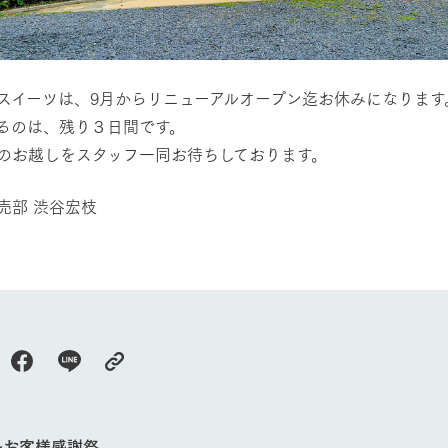
今日の牧場
育てる
森について
館ヶ森エリアについて
つくる
イベント
つなげる
の想い
牧場の楽しみ方
循環する
スイーツは、9月からリニューアルオープン迄お休みになります
Ark館ヶ森
フラワーガーデン
るのは、残り３日間です。
に向けて
動物とふれあう
生産品を見
のお越しをスタッフ一同お待ちしております。
アクティビティ・体験
レストラン
売部 渋谷宏枝
トリー映像
生産品一覧
ショップ／お買い物
館ヶ森高原豚
牧場マップ
生産品への想
周遊バスのご案内
Arkfarm Wed
営業時間・料金
アクセス
Arkfarm 
ペットをお連れのお客様へ
よくいただく質問
&お客様感謝祭