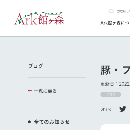
2026/
2026
Ark館ヶ森に
8/9
30°c
/
22°c
2026
(日)
Ark館ヶ森について
私たちの取り組み
生産品を見る
牧場へ行く
よく見られて
豚・
ブログ
今日の牧場
本日の営業時間や
更新日：2022/
花状況などを毎日
一覧に戻る
1Pでわかる A
育てる
館ヶ森高原豚
ブログ
私たちの創業ス
環境を整え、
岩手県館ヶ森地
施設・体験情
Share
事業領域・取り
豊かな命を育む
の中、徹底した
トピックを取り上
しい衛生管理の
牧場トップ
わかりやすくご
て育てています。
全てのお知らせ
フラワーガ