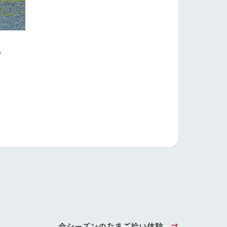
お問い合わせ・資料請求
生産品カタログ・資料DL
English (Google Translate)
。
る
い
ネットショップ
ding
Wedding
今シーズンのたまご拾い体験