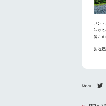
Ark館ヶ
わたしたち
パン・
1Pでわかる
味わえ
農業の未来
皆さま
企業情報
事業一覧
製造販
50周年ヒス
Share
豚フェス