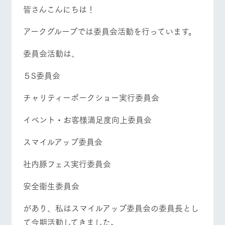
施設・体験情報
皆さんこんにちは！
ArkFarm Wedding
フラワー
動物とふ
アクティ
アークグループでは委員会活動を行っています。
牧場トップ
今日の牧場
牧場の楽しみ方
ガーデン
れあう
ビティ／
体験
委員会活動は、
花のある美しい
触れて、感じ
ツリーハウスや
自然環境の中、
て、学ぶ。館ヶ
お知らせ
各種体験教室な
季節の移り変わ
森の雄大な自然
５S委員会
ど、楽しみなが
りを存分に味わ
なかで動物とふ
ブログ
イベント/フェア
レストラン/BBQ
フラワーガーデン
ら学べる様々な
う
れあう
チャリティーポークショー実行委員会
アクティビティ
お問い合わせ・資料請求
営業時
イベント・お客様満足度向上委員会
生産品カタログ・資料DL
間・料金
レストラ
ショップ
牧場マッ
ン
／お買い
プ
交通アク
English (Google Translate)
物
動物とふれあう
アクティビティ/体験
ショップ/お買い物
スマイルアップ委員会
セス
牧場の生産品を
牧場マップのダ
丹精込めて育て
知り尽くした料
ウンロード
よくいた
社内豚フェス実行委員会
だく質問
た生産品をはじ
理人が腕を振
ネットショップ
め、牧場産の逸
い、ビュッフェ
団体のお
品を取り揃えた
スタイルで提供
安全衛生委員会
客様へ
店舗
牧場マップを見る
周遊バス
ペットを
があり、私はスマイルアップ委員会の委員長とし
お連れの
周遊バス
お客様へ
て今期活動してきました。