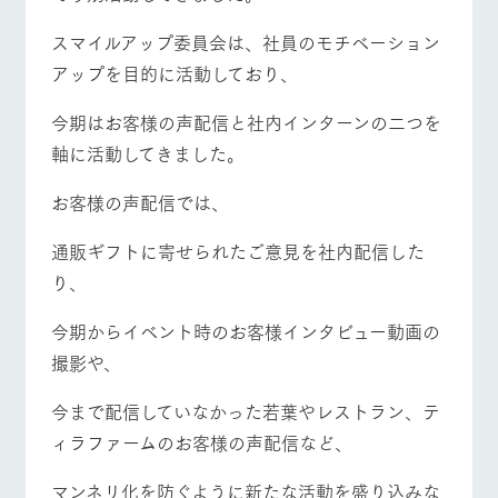
お問い合
牧場内を巡る周
わせ・資
スマイルアップ委員会は、社員のモチベーション
遊バスのご案内
料請求
アップを目的に活動しており、
営業時間・料金
交通アクセス
個人情報取扱いについて
今期はお客様の声配信と社内インターンの二つを
よくあるご質問
団体のお客様へ
軸に活動してきました。
ペットをお連れの
お問い合わせ
お客様へ
お客様の声配信では、
通販ギフトに寄せられたご意見を社内配信した
り、
今期からイベント時のお客様インタビュー動画の
撮影や、
今まで配信していなかった若葉やレストラン、テ
ィラファームのお客様の声配信など、
マンネリ化を防ぐように新たな活動を盛り込みな