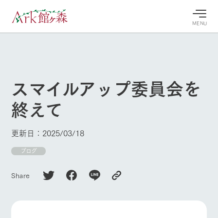
MENU
30°c
/
22°c
30°c
/
22°c
8/7
8/7
2026
2026
(金)
(金)
スマイルアップ委員会を
牧場へ行
よく見られている情報
終えて
く
ホーム
今日の牧
イベン
牧場の楽
場・営業
ト/フェ
しみ方
Ark館ヶ森について
更新日：2025/03/18
案内
ア
牧場スタッフが
本日の営業時間
Ark館ヶ森で開
ブログ
季節ごとの楽し
牧場に行く
や牧場の天気、
催しているイベ
み方やシーン別
ガーデンの開花
ント・フェアの
の楽しみ方をナ
Share
状況などを毎日
情報やスケジュ
ビゲート
更新
ール
私たちの取り組み
生産品を見る