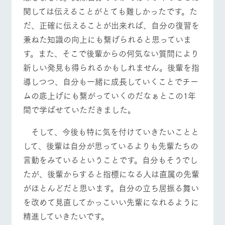
お問い合
関しては伝えることがとても難しかったです。た
牧場内を巡る周
わせ・資
営業時間・料金
交通アクセス
遊バスのご案内
料請求
だ、正確に伝えることが出来れば、自分の復習を
個人情報取扱いについて
兼ねた知識の向上にも繋げられると思っていま
よくあるご質問
団体のお客様へ
す。また、そこで後輩からの何気ない質問により
ペットをお連れの
お問い合わせ
お客様へ
新しい発見も得られるかもしれません。後輩を指
導しつつ、自分も一緒に成長していくことでチー
ムの底上げにも繋がっていくのだなぁとこの1年
間で学ばせていただきました。
そして、今後も特に気を付けていきたいことと
して、後輩は自分が思っているよりも先輩たちの
言動をみているということです。自分もそうでし
たが、後輩からすると指標になる人は直属の先輩
がほとんどだと思います。自分の立ち居振る舞い
を改めて見直してかっこいい先輩になれるように
精進していきたいです。