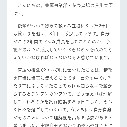
施設・体験情報
こんにちは。養豚事業部・花泉農場の荒川泰臣
牧場トップ
今日の牧場
牧場の楽しみ方
です。
ArkFarm Wedding
フラワー
動物とふ
アクティ
ガーデン
れあう
ビティ／
後輩がついて初めて教える立場になった2年目
体験
花のある美しい
触れて、感じ
も終わりを迎え、3年目に突入しています。自分
ツリーハウスや
自然環境の中、
て、学ぶ。館ヶ
お知らせ
イベント/フェア
レストラン/BBQ
フラワーガーデン
各種体験教室な
がこの2年間でどんな成長をしてこれたのか、今
季節の移り変わ
森の雄大な自然
ど、楽しみなが
りを存分に味わ
なかで動物とふ
ブログ
後どのように成長していくべきなのかを改めて考
ら学べる様々な
う
れあう
アクティビティ
えていかなければならないなぁと感じています。
お問い合わせ・資料請求
営業時
生産品カタログ・資料DL
間・料金
レストラ
ショップ
牧場マッ
直属の後輩がついて特に苦労したことは、情報
動物とふれあう
アクティビティ/体験
ショップ/お買い物
ン
／お買い
プ
交通アク
を正確に確実に伝えることです。自分の中では当
English (Google Translate)
物
セス
牧場の生産品を
牧場マップのダ
たり前になっていたことでも何も知らない後輩か
丹精込めて育て
知り尽くした料
ウンロード
よくいた
だく質問
た生産品をはじ
らするとチンプンカンプンで、どう伝えれば理解
理人が腕を振
ネットショップ
め、牧場産の逸
い、ビュッフェ
牧場マップを見る
周遊バス
してくれるのかを試行錯誤する毎日でした。そん
団体のお
品を取り揃えた
スタイルで提供
客様へ
店舗
な日々を過ごしていく中で、伝えるには自分自身
ペットを
がそのことについて理解度を高める必要があると
お連れの
周遊バス
お客様へ
感じました。実際自分のなかであやふやなことに