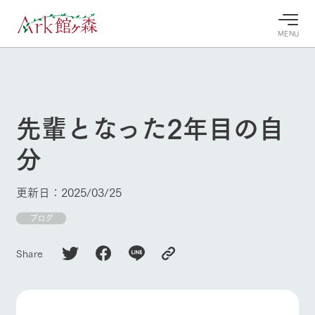
MENU
30°c
/
22°c
30°c
/
22°c
8/9
8/9
2026
2026
(日)
(日)
先輩となった2年目の自
牧場へ行
よく見られている情報
分
く
ホーム
今日の牧
イベン
牧場の楽
場・営業
ト/フェ
しみ方
Ark館ヶ森について
更新日：2025/03/25
案内
ア
牧場スタッフが
本日の営業時間
Ark館ヶ森で開
ブログ
季節ごとの楽し
牧場に行く
や牧場の天気、
催しているイベ
み方やシーン別
ガーデンの開花
ント・フェアの
の楽しみ方をナ
Share
状況などを毎日
情報やスケジュ
ビゲート
更新
ール
私たちの取り組み
生産品を見る