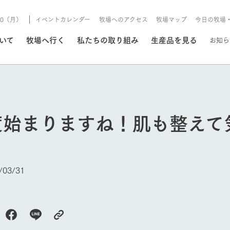
/10（月）
イベントカレンダー
牧場へのアクセス
牧場マップ
今日の牧場
/8/10（月）
ついて
牧場へ行く
私たちの取り組み
生産品を見る
お知ら
いる情報
度始まりますね！肌も整えて
・営業案内
イベント/フェア
牧場の天気、ガーデンの開
Ark館ヶ森で開催しているイベント・フ
更新
情報やスケジュール
rk館ヶ森
わたしたちの想い
つくる
生産品一覧
農業の未来
つなげる
生産品への
03/31
トーリーから、
域の豊かな自然
生きることは食べること。「食
おいしさと安心を、
健やかで笑顔溢れる毎日のため
循環型農業
食を人々に
Ark館ヶ森
報
組みまで、関連
こだわりと、厳
はいのち」の理念に込められた
まっすぐにつくる
に、安全・安心で高品質なもの
持続可能な
未来への輪
族に安心し
げながら1Pで
元、愛情を込め
想いや、農業を未来につなぐた
だけをつくっています。
ている3つ
のだけを作
紹介します。
めの使命をお伝えします。
します。
信念のもと
今日の牧場
ーデン
動物とふれあう