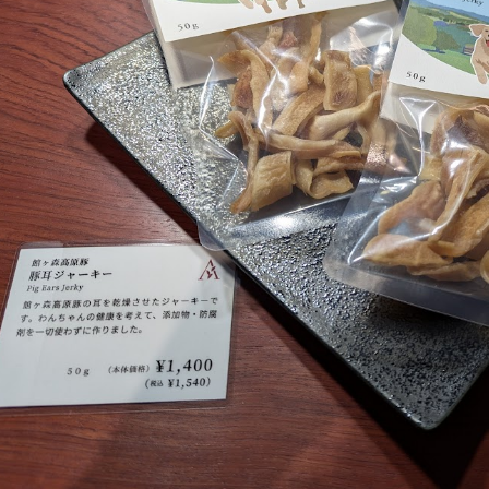
牧場に行く
私たちの取
今日の牧場
育てる
森について
館ヶ森エリアについて
つくる
イベント
つなげる
の想い
牧場の楽しみ方
循環する
Ark館ヶ森
フラワーガーデン
に向けて
動物とふれあう
生産品を見
アクティビティ・体験
レストラン
トリー映像
生産品一覧
ショップ／お買い物