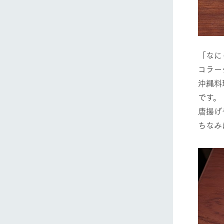
「なに
コラー
沖縄料
です。
唐揚げ
ちなみ