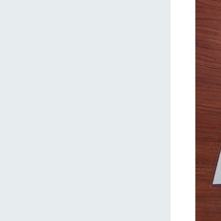
ホーム
Ark館ヶ
わたしたち
1Pでわかる
農業の未来
企業情報
事業一覧
50周年ヒス