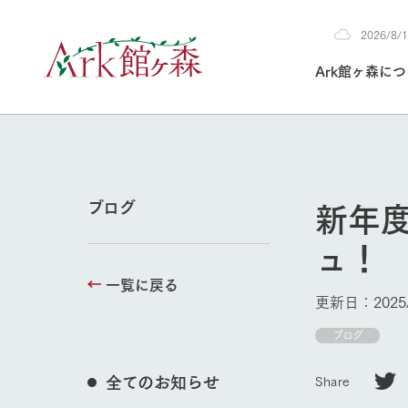
2026/8
2026
Ark館ヶ森に
8/10
30°c
/
22°c
2026
(月)
Ark館ヶ森について
私たちの取り組み
生産品を見る
牧場へ行く
よく見られて
新年
ブログ
今日の牧場
ュ！
本日の営業時間や
花状況などを毎日
一覧に戻る
1Pでわかる A
育てる
館ヶ森高原豚
更新日：2025/
私たちの創業ス
環境を整え、
岩手県館ヶ森地
ブログ
施設・体験情
事業領域・取り
豊かな命を育む
の中、徹底した
トピックを取り上
しい衛生管理の
わかりやすくご
て育てています。
全てのお知らせ
Share
牧場トップ
フラワーガ