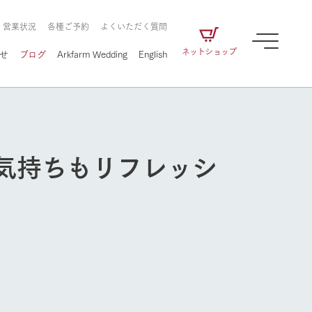
・営業状況
各種ご予約
よくいただく質問
ネットショップ
せ
ブログ
Arkfarm Wedding
English
気持ちもリフレッシ
牧場の楽しみ方
ェアの
牧場スタッフが季節ごとの楽しみ方やシーン
別の楽しみ方をナビゲート
に向けて
想い
企業情報
循環する
をはじめ、私たちが
届け、
の食品はすべて、「家
1972年から時代の変革とともに
この地で挑んできた
農業のために推進し
を描く
て食べさせられるも
歩んできたArk館ヶ森のヒストリ
循環型農業のかたち
の取り組みをご紹介
る」という一貫した
ーや会社概要など、株式会社ア
で作られています。
ークにまつわる情報をご紹介し
牧場の楽しみ方
アクティビティ／体験
ます。