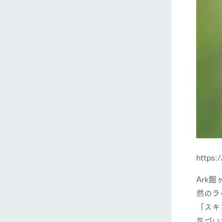
https:
Ark
然のラ
「スキ
気づい