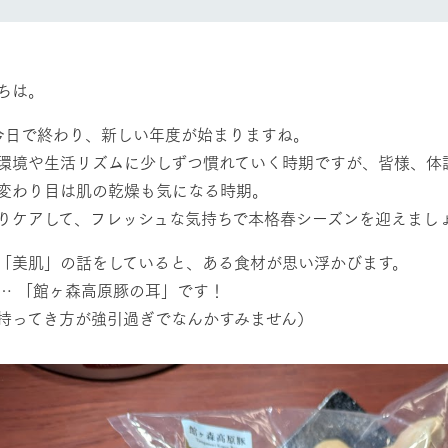
然環境の中、季節の移り変
触れて、感じて、学ぶ。館ヶ森の雄大な
う
なかで動物とふれあう
レストラン/BBQ
ショップ／お買い物
ちは。
り尽くした料理人が腕を振
丹精込めて育てた生産品をはじめ、牧場
今日で終わり、新しい年度が始まりますね。
タイルで提供
逸品を取り揃えた店舗
環境や生活リズムに少しずつ慣れていく時期ですが、皆様、体
リー映像
アクティビティ/体験
変わり目は肌の乾燥も気になる時期。
創業50周年を
りケアして、フレッシュな気持ちで本格春シーズンを迎えまし
でのあゆみをま
バスのご案内
作いたしまし
「美肌」の話をしていると、ある食材が思い浮かびます。
トが開きます）
… 「館ヶ森高原豚の耳」です！
周遊バス
持ってき方が強引過ぎでなんかすみません）
よくあるご質問
団体のお客様へ
ペ