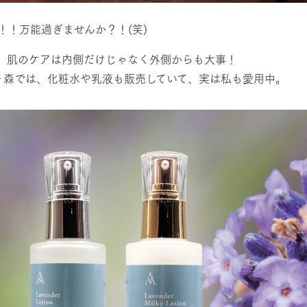
館ヶ森高原豚
牧場マップ
！！万能過ぎませんか？！(笑)
生産品への想
周遊バスのご案内
Arkfarm Wed
営業時間・料金
、肌のケアは内側だけじゃなく外側からも大事！
アクセス
館ヶ森では、化粧水や乳液も販売していて、実は私も愛用中。
Arkfarm 
ペットをお連れのお客様へ
よくいただく質問