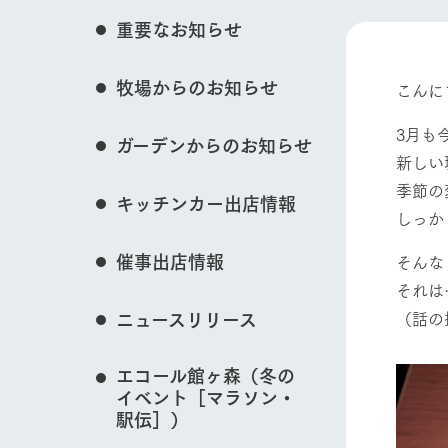
花のある美しい自
重要なお知らせ
わりを存分に味わ
営業時間・料金
イベント/フェア
牧場からのお知らせ
交通アクセス
レストラン
こんに
よくいただく質問
牧場の生産品を知
3月も
ガーデンからのお知らせ
い、ビュッフェス
団体のお客様へ
新しい
50周年ヒスト
動物とふれあう
季節の
周遊バス
ペットをお連れのお客様へ
キッチンカー出店情報
アークグループの
しっか
記念し、これま
お問い合わせ・資料請求
牧場内を巡る周遊
とめた映像を制
催事出店情報
そんな
た。（動画サイ
それは
牧場マップを見る
（話の
ニュースリリース
エコール館ヶ森（冬の
イベント［マラソン・
営業時間・料金
交通アクセス
駅伝］）