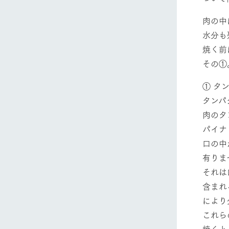
肉の中
水分も
焼く前
その①
① タ
ホーム
タンパ
肉のタ
Ark館ヶ
パイナ
口の中
わたしたち
有りま
1Pでわかる
それは
農業の未来
含まれ
企業情報
により
事業一覧
これら
50周年ヒス
焼くと