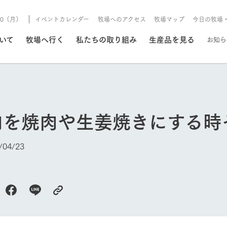
/10（月）
イベントカレンダー
牧場へのアクセス
牧場マップ
今日の牧場
/8/10（月）
ついて
牧場へ行く
私たちの取り組み
生産品を見る
お知ら
いる情報
肉を焼肉や生姜焼きにする時
・営業案内
イベント/フェア
牧場の天気、ガーデンの開
04/23
Ark館ヶ森で開催しているイベント・フ
更新
情報やスケジュール
rk館ヶ森
わたしたちの想い
つくる
生産品一覧
農業の未来
つなげる
生産品への
トーリーから、
域の豊かな自然
生きることは食べること。「食
おいしさと安心を、
健やかで笑顔溢れる毎日のため
循環型農業
食を人々に
Ark館ヶ森
報
組みまで、関連
こだわりと、厳
はいのち」の理念に込められた
まっすぐにつくる
に、安全・安心で高品質なもの
持続可能な
未来への輪
族に安心し
げながら1Pで
元、愛情を込め
想いや、農業を未来につなぐた
だけをつくっています。
ている3つ
のだけを作
紹介します。
めの使命をお伝えします。
します。
信念のもと
今日の牧場
ーデン
動物とふれあう