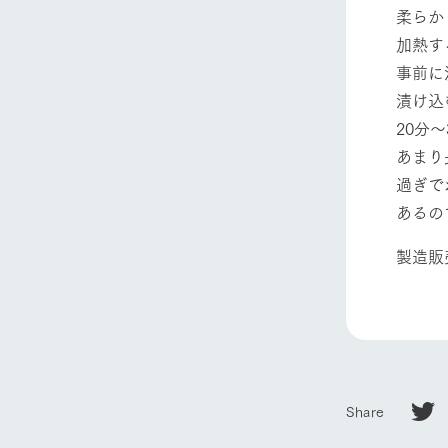
柔らか
加熱す
事前に
漬け込
20分
あまり
過ぎで
あるの
製造販
Share