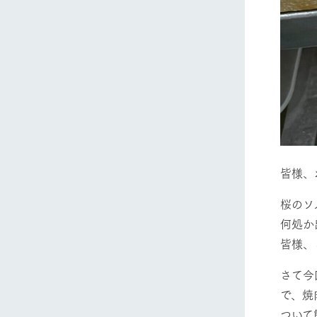
皆様、
桜のソ
何処か
皆様、
さて今
で、焼
ついて