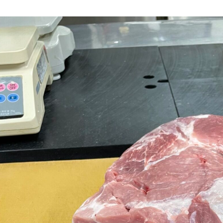
然環境の中、季節の移り変
触れて、感じて、学ぶ。館ヶ森の雄大な
う
なかで動物とふれあう
レストラン/BBQ
ショップ／お買い物
り尽くした料理人が腕を振
丹精込めて育てた生産品をはじめ、牧場
タイルで提供
逸品を取り揃えた店舗
リー映像
アクティビティ/体験
創業50周年を
でのあゆみをま
バスのご案内
作いたしまし
トが開きます）
周遊バス
よくあるご質問
団体のお客様へ
ペ