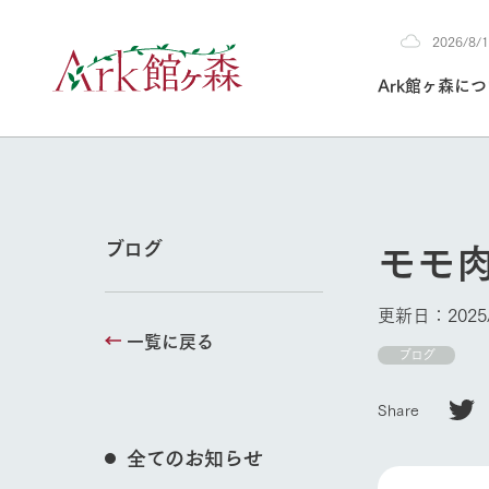
2026/8
2026
Ark館ヶ森に
8/10
30°c
/
22°c
2026
(月)
Ark館ヶ森について
私たちの取り組み
生産品を見る
牧場へ行く
よく見られて
モモ
ブログ
今日の牧場
本日の営業時間や
更新日：2025/
花状況などを毎日
一覧に戻る
1Pでわかる A
育てる
館ヶ森高原豚
ブログ
私たちの創業ス
環境を整え、
岩手県館ヶ森地
施設・体験情
Share
事業領域・取り
豊かな命を育む
の中、徹底した
トピックを取り上
しい衛生管理の
わかりやすくご
て育てています。
全てのお知らせ
牧場トップ
フラワーガ