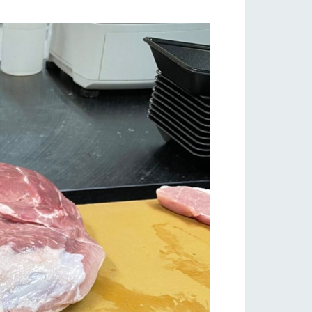
自然
ツリーハウスや各種体験教室など、楽しみな
がら学べる様々なアクティビティ
フラワーガーデン
牧場マップ
産の
牧場マップのダウンロード
ショップ/お買い物
ットをお連れの
お客様へ
お問い合わせ