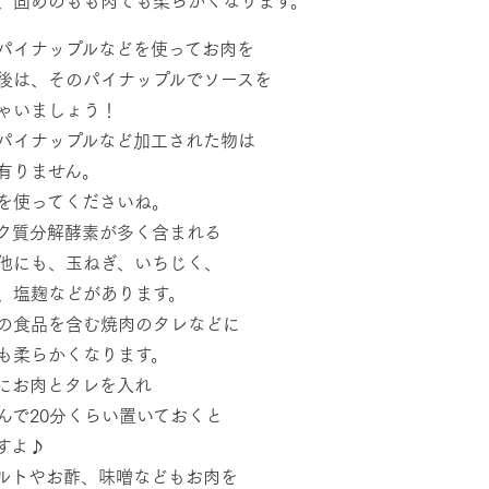
館ヶ森高原豚
牧場マップ
パイナップルなどを使ってお肉を
生産品への想
周遊バスのご案内
Arkfarm Wed
後は、そのパイナップルでソースを
営業時間・料金
ゃいましょう！
アクセス
パイナップルなど加工された物は
Arkfarm 
ペットをお連れのお客様へ
よくいただく質問
有りません。
を使ってくださいね。
ク質分解酵素が多く含まれる
他にも、玉ねぎ、いちじく、
、塩麹などがあります。
の食品を含む焼肉のタレなどに
も柔らかくなります。
にお肉とタレを入れ
んで20分くらい置いておくと
すよ♪
ルトやお酢、味噌などもお肉を