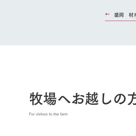
盛岡 材
牧場へお越しの
For visitors to the farm