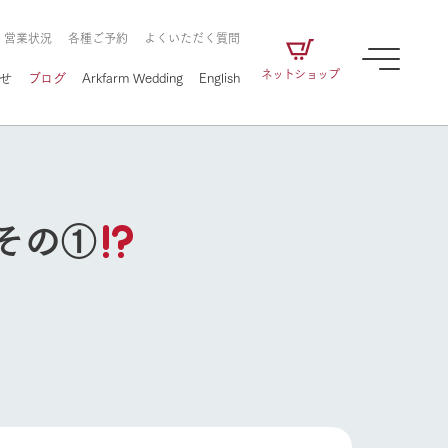
・営業状況
各種ご予約
よくいただく質問
ネットショップ
せ
ブログ
Arkfarm Wedding
English
その①
牧場の楽しみ方
ェアの
牧場スタッフが季節ごとの楽しみ方やシーン
別の楽しみ方をナビゲート
に向けて
想い
企業情報
循環する
をはじめ、私たちが
届け、
の食品はすべて、「家
1972年から時代の変革とともに
この地で挑んできた
農業のために推進し
を描く
て食べさせられるも
歩んできたArk館ヶ森のヒストリ
循環型農業のかたち
の取り組みをご紹介
る」という一貫した
ーや会社概要など、株式会社ア
で作られています。
ークにまつわる情報をご紹介し
牧場の楽しみ方
アクティビティ／体験
ます。