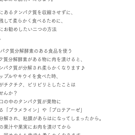
にあるタンパク質を収縮させずに、
残して柔らかく食べるために、
にお勧めしたい二つの方法
。
ンパク質分解酵素のある食品を使う
牧場に行く
私たちの取
ク質分解酵素がある物に肉を漬けると、
ンパク質が分解され柔らかくなります♪
今日の牧場
育てる
森について
ップルやキウイを食べた時、
館ヶ森エリアについて
つくる
がチクチク、ビリビリとしたことは
イベント
つなげる
の想い
せんか？
牧場の楽しみ方
循環する
Ark館ヶ森
口の中のタンパク質が果物に
フラワーガーデン
に向けて
る「プラメライン」や「プロテアーゼ」
動物とふれあう
生産品を見
分解され、粘膜があらはになってしまったから。
アクティビティ・体験
の果汁や果実にお肉を漬けてから
レストラン
トリー映像
生産品一覧
ショップ／お買い物
、固めのもも肉でも柔らかくなります。