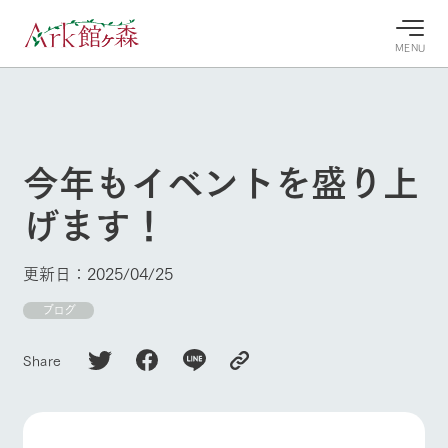
MENU
30°c
/
22°c
30°c
/
22°c
8/9
8/9
2026
2026
(日)
(日)
今年もイベントを盛り上
牧場へ行
よく見られている情報
げます！
く
ホーム
今日の牧
イベン
牧場の楽
場・営業
ト/フェ
しみ方
Ark館ヶ森について
更新日：2025/04/25
案内
ア
牧場スタッフが
本日の営業時間
Ark館ヶ森で開
ブログ
季節ごとの楽し
牧場に行く
や牧場の天気、
催しているイベ
み方やシーン別
ガーデンの開花
ント・フェアの
の楽しみ方をナ
Share
状況などを毎日
情報やスケジュ
ビゲート
更新
ール
私たちの取り組み
生産品を見る