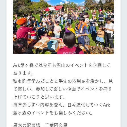
営業時間・料金
交通アクセス
お問い合
牧場内を巡る周
わせ・資
遊バスのご案内
料請求
よくあるご質問
団体のお客様へ
個人情報取扱いについて
ペットをお連れの
お問い合わせ
お客様へ
Ark館ヶ森では今年も沢山のイベントを企画して
おります。
私も昨年学んだことと手先の器用さを活かし、見
て楽しい、参加して楽しい企画でイベントを盛り
上げていこうと思います。
毎年少しずつ内容を変え、日々進化していくArk
館ヶ森のイベントをお楽しみください。
黒木の沢農場 千葉阿久里