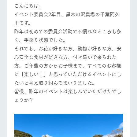
施設・体験情報
牧場トップ
今日の牧場
牧場の楽しみ方
こんにちは。
イベント委員会2年目、黒木の沢農場の千葉阿久
ArkFarm Wedding
フラワー
動物とふ
アクティ
里です。
ガーデン
れあう
ビティ／
体験
昨年は初めての委員会活動で不慣れなところも多
花のある美しい
触れて、感じ
イベント/フェア
レストラン/BBQ
フラワーガーデン
ツリーハウスや
自然環境の中、
て、学ぶ。館ヶ
く、手探り状態でした。
お知らせ
各種体験教室な
季節の移り変わ
森の雄大な自然
それでも、お花が好きな方、動物が好きな方、安
ど、楽しみなが
りを存分に味わ
なかで動物とふ
ブログ
ら学べる様々な
う
れあう
心安全な食材が好きな方、付き添いで来られた
アクティビティ
お問い合わせ・資料請求
方、ご年輩の方からお子様まで、すべてのお客様
動物とふれあう
アクティビティ/体験
ショップ/お買い物
営業時
生産品カタログ・資料DL
間・料金
に「楽しい！」と思っていただけるイベントにし
レストラ
ショップ
牧場マッ
ン
／お買い
プ
たいと考え取り組んでまいりました。
交通アク
English (Google Translate)
物
セス
牧場の生産品を
牧場マップのダ
皆様、昨年のイベントは楽しんでいただけたでし
丹精込めて育て
知り尽くした料
ウンロード
よくいた
牧場マップを見る
周遊バス
ょうか？
だく質問
た生産品をはじ
理人が腕を振
ネットショップ
め、牧場産の逸
い、ビュッフェ
団体のお
品を取り揃えた
スタイルで提供
客様へ
店舗
ペットを
お連れの
周遊バス
お客様へ