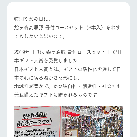
施設・体験情報
牧場トップ
今日の牧場
牧場の楽しみ方
ArkFarm Wedding
フラワー
動物とふ
アクティ
特別な父の日に、
ガーデン
れあう
ビティ／
館ヶ森高原豚 骨付ロースセット〈3本入〉をおす
体験
花のある美しい
触れて、感じ
すめしたいと思います。
ツリーハウスや
自然環境の中、
て、学ぶ。館ヶ
イベント/フェア
レストラン/BBQ
フラワーガーデン
お知らせ
各種体験教室な
季節の移り変わ
森の雄大な自然
ど、楽しみなが
りを存分に味わ
なかで動物とふ
2019年『 館ヶ森高原豚 骨付ロースセット 』が日
ブログ
ら学べる様々な
う
れあう
本ギフト大賞を受賞しました！
アクティビティ
お問い合わせ・資料請求
日本ギフト大賞とは、ギフトの活性化を通して日
営業時
動物とふれあう
アクティビティ/体験
ショップ/お買い物
生産品カタログ・資料DL
間・料金
レストラ
ショップ
牧場マッ
本の心に宿る温かさを形にし、
ン
／お買い
プ
交通アク
English (Google Translate)
物
地域性が豊かで、かつ独自性・創造性・社会性も
セス
牧場の生産品を
牧場マップのダ
兼ね備えたギフトに贈られるものです。
丹精込めて育て
知り尽くした料
ウンロード
よくいた
だく質問
た生産品をはじ
理人が腕を振
牧場マップを見る
周遊バス
ネットショップ
め、牧場産の逸
い、ビュッフェ
団体のお
品を取り揃えた
スタイルで提供
客様へ
店舗
ペットを
お連れの
周遊バス
お客様へ