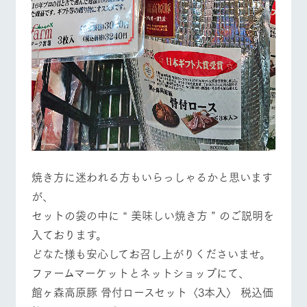
お問い合
営業時間・料金
交通アクセス
牧場内を巡る周
わせ・資
遊バスのご案内
料請求
よくあるご質問
団体のお客様へ
個人情報取扱いについて
ペットをお連れの
お問い合わせ
お客様へ
焼き方に迷われる方もいらっしゃるかと思います
が、
セットの袋の中に “ 美味しい焼き方 ” のご説明を
入ております。
どなた様も安心してお召し上がりくださいませ。
ファームマーケットとネットショップにて、
館ヶ森高原豚 骨付ロースセット〈3本入〉 税込価