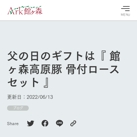
MENU
30°c
/
22°c
30°c
/
22°c
8/7
8/7
2026
2026
(金)
(金)
父の日のギフトは『 館
牧場へ行
よく見られている情報
ヶ森高原豚 骨付ロース
く
ホーム
今日の牧
イベン
牧場の楽
セット 』
場・営業
ト/フェ
しみ方
Ark館ヶ森について
案内
ア
牧場スタッフが
本日の営業時間
Ark館ヶ森で開
季節ごとの楽し
更新日：2022/06/13
牧場に行く
や牧場の天気、
催しているイベ
み方やシーン別
ガーデンの開花
ント・フェアの
の楽しみ方をナ
ブログ
状況などを毎日
情報やスケジュ
ビゲート
更新
ール
私たちの取り組み
Share
生産品を見る