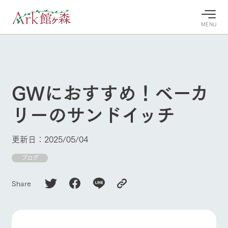
MENU
30°c
/
22°c
30°c
/
22°c
8/10
8/10
2026
2026
(月)
(月)
GWにおすすめ！ベーカ
牧場へ行
よく見られている情報
リーのサンドイッチ
く
ホーム
今日の牧
イベン
牧場の楽
場・営業
ト/フェ
しみ方
Ark館ヶ森について
更新日：2025/05/04
案内
ア
牧場スタッフが
本日の営業時間
Ark館ヶ森で開
ブログ
季節ごとの楽し
牧場に行く
や牧場の天気、
催しているイベ
み方やシーン別
ガーデンの開花
ント・フェアの
の楽しみ方をナ
Share
状況などを毎日
情報やスケジュ
ビゲート
更新
ール
私たちの取り組み
生産品を見る