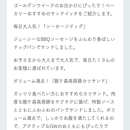
施設・体験情報
ゴールデンウイークのお出かけにぴったり！ベー
牧場トップ
今日の牧場
牧場の楽しみ方
カリーおすすめのサンドイッチをご紹介します。
ArkFarm Wedding
フラワー
動物とふ
アクティ
ガーデン
れあう
ビティ／
毎日大人気！「ソーセージドッグ」
体験
花のある美しい
触れて、感じ
ツリーハウスや
自然環境の中、
て、学ぶ。館ヶ
ジューシーなBBQソーセージをふんわり香ばしい
お知らせ
各種体験教室な
イベント/フェア
レストラン/BBQ
フラワーガーデン
季節の移り変わ
森の雄大な自然
ドッグパンでサンドしました。
ど、楽しみなが
りを存分に味わ
なかで動物とふ
ブログ
ら学べる様々な
う
れあう
アクティビティ
お問い合わせ・資料請求
お子さまから大人まで大人気で、毎日たくさんの
営業時
お客様に選ばれています。
生産品カタログ・資料DL
間・料金
レストラ
ショップ
牧場マッ
動物とふれあう
アクティビティ/体験
ショップ/お買い物
ン
／お買い
プ
交通アク
English (Google Translate)
物
ボリューム満点！「館ケ森高原豚カツサンド」
セス
牧場の生産品を
牧場マップのダ
丹精込めて育て
知り尽くした料
ウンロード
よくいた
ガッツリ食べたい方におすすめなカツサンド。肉
だく質問
た生産品をはじ
理人が腕を振
ネットショップ
め、牧場産の逸
い、ビュッフェ
厚な館ケ森高原豚をサクサクに揚げ、特製ソース
牧場マップを見る
周遊バス
団体のお
品を取り揃えた
スタイルで提供
客様へ
とともにふわふわのパンでサンドしました。ボリ
店舗
ペットを
ューム満点で、しっかりお腹を満たしてくれるの
お連れの
周遊バス
お客様へ
で、アクティブなGWのおともにもぴったりで