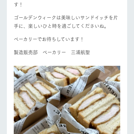
お問い合
す！
牧場内を巡る周
わせ・資
営業時間・料金
交通アクセス
遊バスのご案内
料請求
ゴールデンウィークは美味しいサンドイッチを片
個人情報取扱いについて
よくあるご質問
団体のお客様へ
手に、楽しいひと時を過ごしてくださいね。
ペットをお連れの
お問い合わせ
ベーカリーでお待ちしています！
お客様へ
製造販売部 ベーカリー 三浦航聖