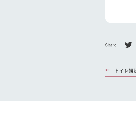
1Pでわかる
農業の未来
企業情報
事業一覧
50周年ヒス
Share
トイレ掃