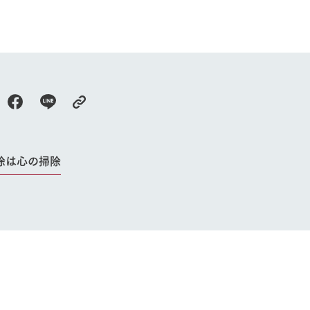
Ark館ヶ森
フラワーガーデン
に向けて
動物とふれあう
生産品を見
アクティビティ・体験
レストラン
トリー映像
生産品一覧
ショップ／お買い物
館ヶ森高原豚
牧場マップ
生産品への想
周遊バスのご案内
Arkfarm Wed
営業時間・料金
アクセス
除は心の掃除
Arkfarm 
ペットをお連れのお客様へ
よくいただく質問