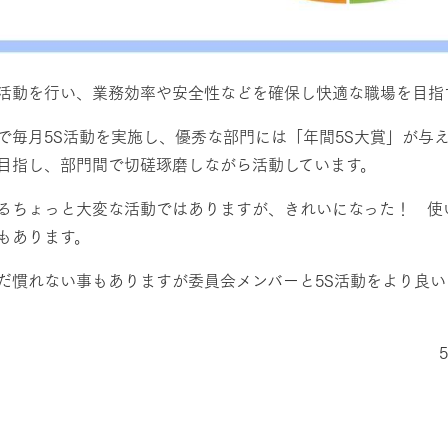
活動を行い、業務効率や安全性などを確保し快適な職場を目指
で毎月5S活動を実施し、優秀な部門には「年間5S大賞」が与
目指し、部門間で切磋琢磨しながら活動しています。
るちょっと大変な活動ではありますが、きれいになった！ 使
もあります。
だ慣れない事もありますが委員会メンバーと5S活動をより良
牧場に行く
私たちの取
。
今日の牧場
育てる
森について
館ヶ森エリアについて
つくる
イベント
つなげる
の想い
牧場の楽しみ方
循環する