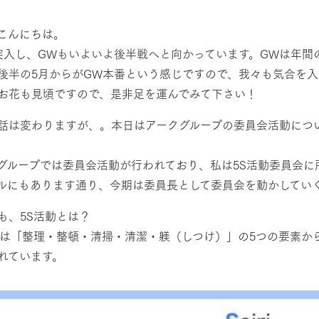
然環境の中、季節の移り変
触れて、感じて、学ぶ。館ヶ森の雄大な
う
なかで動物とふれあう
レストラン/BBQ
こんにちは。
突入し、GWもいよいよ後半戦へと向かっています。GWは年間
ショップ／お買い物
後半の5月からがGW本番という感じですので、我々も気合を
り尽くした料理人が腕を振
丹精込めて育てた生産品をはじめ、牧場
お花も見頃ですので、是非足を運んでみて下さい！
タイルで提供
逸品を取り揃えた店舗
アクティビティ/体験
リー映像
話は変わりますが、。本日はアークグループの委員会活動につ
創業50周年を
でのあゆみをま
グループでは委員会活動が行われており、私は5S活動委員会に
バスのご案内
作いたしまし
周遊バス
ルにもあります通り、今期は委員長として委員会を動かしてい
トが開きます）
も、5S活動とは？
動は「整理・整頓・清掃・清潔・躾（しつけ）」の5つの要素か
れています。
よくあるご質問
団体のお客様へ
ペ