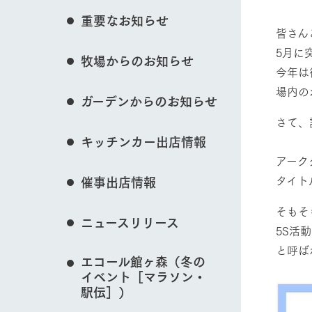
花のある美しい自
重要なお知らせ
わりを存分に味わ
イベント/フェア
皆さん
営業時間・料金
5月に
牧場からのお知らせ
交通アクセス
レストラン
今年は
よくいただく質問
牧場の生産品を知
場内の
ガーデンからのお知らせ
い、ビュッフェス
動物とふれあう
団体のお客様へ
50周年ヒスト
さて、
周遊バス
ペットをお連れのお客様へ
キッチンカー出店情報
アークグループの
記念し、これま
アーク
お問い合わせ・資料請求
牧場内を巡る周遊
とめた映像を制
牧場マップを見る
タイト
催事出店情報
た。（動画サイ
そもそ
ニュースリリース
5S活
と呼ば
エコール館ヶ森（冬の
営業時間・料金
交通アクセス
イベント［マラソン・
駅伝］）