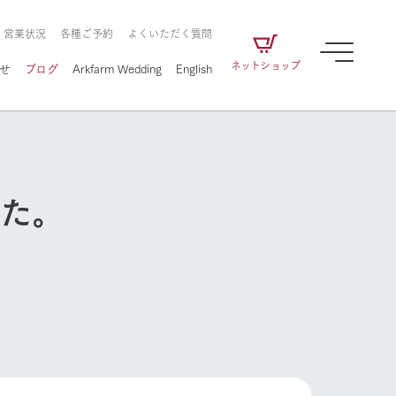
・営業状況
各種ご予約
よくいただく質問
ネットショップ
せ
ブログ
Arkfarm Wedding
English
した。
牧場の楽しみ方
ェアの
牧場スタッフが季節ごとの楽しみ方やシーン
別の楽しみ方をナビゲート
に向けて
想い
企業情報
循環する
をはじめ、私たちが
届け、
の食品はすべて、「家
1972年から時代の変革とともに
この地で挑んできた
農業のために推進し
を描く
て食べさせられるも
歩んできたArk館ヶ森のヒストリ
循環型農業のかたち
牧場の楽しみ方
の取り組みをご紹介
る」という一貫した
ーや会社概要など、株式会社ア
で作られています。
ークにまつわる情報をご紹介し
アクティビティ／体験
ます。