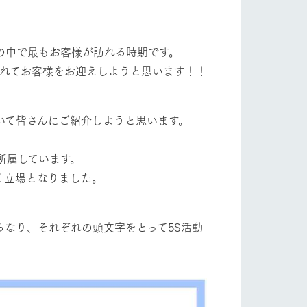
自然
ツリーハウスや各種体験教室など、楽しみな
がら学べる様々なアクティビティ
フラワーガーデン
の中で最もお客様が訪れる時期です。
牧場マップ
入れてお客様をお迎えしようと思います！！
産の
牧場マップのダウンロード
ショップ/お買い物
いて皆さんにご紹介しようと思います。
所属しています。
く立場となりました。
らなり、それぞれの頭文字をとって5S活動
ットをお連れの
お客様へ
お問い合わせ