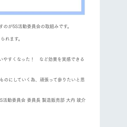
すのが5S活動委員会の取組みです。
えられます。
いやすくなった！ など効果を実感できる
いものにしていく為、頑張って参りたいと思
り組み
お知らせ
ブログ
お問い合わせ・資料請求
5S活動委員会 委員長 製造販売部 大内 竣介
生産品カタログ・資料DL
English (Google Translate)