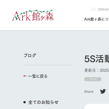
2026/
2026
Ark館ヶ森に
8/7
30°c
/
22°c
2026
(金)
Ark館ヶ森について
私たちの取り組み
生産品を見る
牧場へ行く
よく見られて
5S
ブログ
今日の牧場
本日の営業時間や
更新日：2025/
花状況などを毎日
一覧に戻る
1Pでわかる A
育てる
館ヶ森高原豚
ブログ
私たちの創業ス
環境を整え、
岩手県館ヶ森地
施設・体験情
Share
事業領域・取り
豊かな命を育む
の中、徹底した
牧場トップ
トピックを取り上
しい衛生管理の
わかりやすくご
て育てています。
全てのお知らせ
フラワーガ