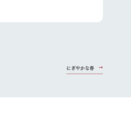
る
い
ネットショップ
ding
にぎやかな春
Wedding