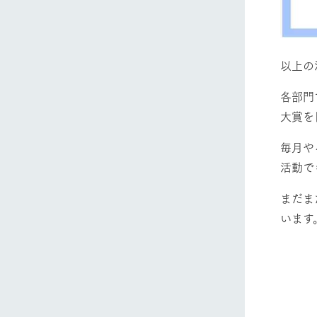
以上の
各部門
大賞を
毎月や
活動で
まだま
ホーム
います
Ark館ヶ
わたしたち