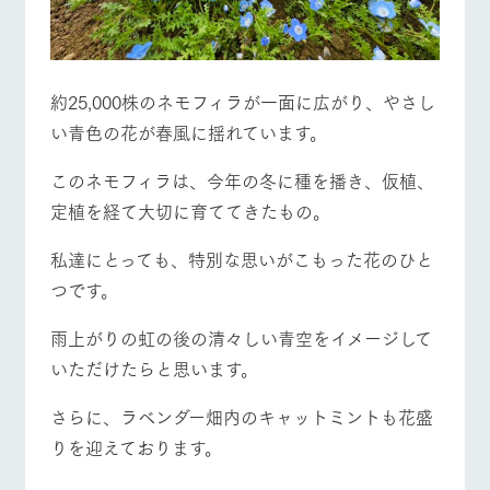
お問い合
牧場内を巡る周
わせ・資
営業時間・料金
交通アクセス
遊バスのご案内
料請求
個人情報取扱いについて
よくあるご質問
団体のお客様へ
約25,000株のネモフィラが一面に広がり、やさし
ペットをお連れの
い青色の花が春風に揺れています。
お問い合わせ
お客様へ
このネモフィラは、今年の冬に種を播き、仮植、
定植を経て大切に育ててきたもの。
私達にとっても、特別な思いがこもった花のひと
つです。
雨上がりの虹の後の清々しい青空をイメージして
いただけたらと思います。
さらに、ラベンダー畑内のキャットミントも花盛
りを迎えております。