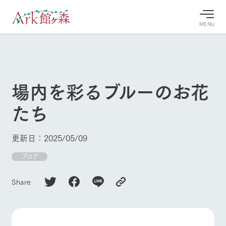
MENU
30°c
/
22°c
30°c
/
22°c
8/10
8/10
2026
2026
(月)
(月)
場内を彩るブルーのお花
牧場へ行
よく見られている情報
たち
く
ホーム
今日の牧
イベン
牧場の楽
場・営業
ト/フェ
しみ方
Ark館ヶ森について
更新日：2025/05/09
案内
ア
牧場スタッフが
本日の営業時間
Ark館ヶ森で開
ブログ
季節ごとの楽し
牧場に行く
や牧場の天気、
催しているイベ
み方やシーン別
ガーデンの開花
ント・フェアの
の楽しみ方をナ
Share
状況などを毎日
情報やスケジュ
ビゲート
更新
ール
私たちの取り組み
生産品を見る