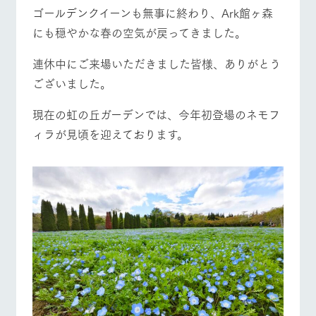
施設・体験情報
ゴールデンクイーンも無事に終わり、Ark館ヶ森
牧場トップ
今日の牧場
牧場の楽しみ方
にも穏やかな春の空気が戻ってきました。
ArkFarm Wedding
フラワー
動物とふ
アクティ
ガーデン
れあう
ビティ／
連休中にご来場いただきました皆様、ありがとう
体験
花のある美しい
触れて、感じ
ございました。
ツリーハウスや
自然環境の中、
て、学ぶ。館ヶ
お知らせ
イベント/フェア
レストラン/BBQ
フラワーガーデン
各種体験教室な
季節の移り変わ
森の雄大な自然
現在の虹の丘ガーデンでは、今年初登場のネモフ
ど、楽しみなが
りを存分に味わ
なかで動物とふ
ブログ
ら学べる様々な
う
れあう
ィラが見頃を迎えております。
アクティビティ
お問い合わせ・資料請求
営業時
生産品カタログ・資料DL
間・料金
レストラ
ショップ
牧場マッ
動物とふれあう
アクティビティ/体験
ショップ/お買い物
ン
／お買い
プ
交通アク
English (Google Translate)
物
セス
牧場の生産品を
牧場マップのダ
丹精込めて育て
知り尽くした料
ウンロード
よくいた
だく質問
た生産品をはじ
理人が腕を振
ネットショップ
め、牧場産の逸
い、ビュッフェ
牧場マップを見る
周遊バス
団体のお
品を取り揃えた
スタイルで提供
客様へ
店舗
ペットを
お連れの
周遊バス
お客様へ