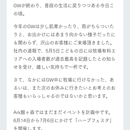
施設・体験情報
GWが終わり、普段の生活に戻りつつある今日こ
の頃。
ArkFarm Wedding
フラワー
動物とふ
アクティ
ガーデン
れあう
ビティ／
今年のGWは少し肌寒かったり、雨がちらついた
体験
イベント/フェア
レストラン/BBQ
フラワーガーデン
花のある美しい
触れて、感じ
りと、お出かけにはあまり向かない様子だったに
ツリーハウスや
自然環境の中、
て、学ぶ。館ヶ
お知らせ
各種体験教室な
も関わらず、沢山のお客様にご来場頂きました。
季節の移り変わ
森の雄大な自然
ど、楽しみなが
りを存分に味わ
なかで動物とふ
ブログ
社内の速報で、5月5日こどもの日には牧場有料エ
ら学べる様々な
う
れあう
アクティビティ
動物とふれあう
アクティビティ/体験
ショップ/お買い物
リアへの入場者数が過去最高を記録したとの知ら
お問い合わせ・資料請求
営業時
せを受け、嬉しい気持ちで一杯です。
生産品カタログ・資料DL
間・料金
レストラ
ショップ
牧場マッ
ン
／お買い
プ
交通アク
さて、なかにはGW中に牧場に行けなかった、あ
English (Google Translate)
物
セス
牧場の生産品を
牧場マップのダ
るいは、また次のお休みに行きたいとお考えのお
牧場マップを見る
周遊バス
丹精込めて育て
知り尽くした料
ウンロード
よくいた
だく質問
た生産品をはじ
客様もいらっしゃるのではないかと思います。
理人が腕を振
ネットショップ
め、牧場産の逸
い、ビュッフェ
団体のお
品を取り揃えた
スタイルで提供
客様へ
店舗
Ark館ヶ森ではまだまだイベントを計画中です。
ペットを
6月14日から7月6日にかけて「ハーブフェスタ」
お連れの
周遊バス
お客様へ
営業時間・料金
交通アクセス
を開催します。