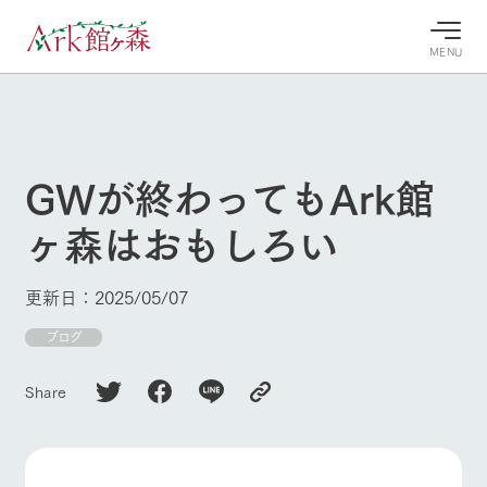
MENU
30°c
/
22°c
30°c
/
22°c
8/6
8/6
2026
2026
(木)
(木)
GWが終わってもArk館
牧場へ行
よく見られている情報
ヶ森はおもしろい
く
ホーム
今日の牧
イベン
牧場の楽
場・営業
ト/フェ
しみ方
Ark館ヶ森について
更新日：2025/05/07
案内
ア
牧場スタッフが
本日の営業時間
Ark館ヶ森で開
ブログ
季節ごとの楽し
牧場に行く
や牧場の天気、
催しているイベ
み方やシーン別
ガーデンの開花
ント・フェアの
の楽しみ方をナ
Share
状況などを毎日
情報やスケジュ
ビゲート
更新
ール
私たちの取り組み
牧場トップ
今日の牧場
牧場の楽しみ方
生産品を見る