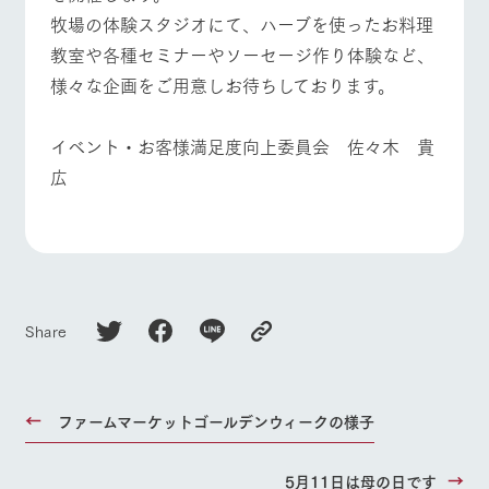
お問い合
牧場の体験スタジオにて、ハーブを使ったお料理
牧場内を巡る周
わせ・資
よくあるご質問
団体のお客様へ
遊バスのご案内
料請求
教室や各種セミナーやソーセージ作り体験など、
ペットをお連れの
個人情報取扱いについて
様々な企画をご用意しお待ちしております。
お問い合わせ
お客様へ
イベント・お客様満足度向上委員会 佐々木 貴
広
Share
ファームマーケットゴールデンウィークの様子
5月11日は母の日です