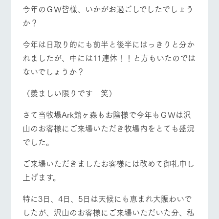
施設・体験情報
今年のＧＷ皆様、いかがお過ごしでしたでしょう
か？
ArkFarm Wedding
フラワー
動物とふ
アクティ
牧場トップ
今日の牧場
牧場の楽しみ方
ガーデン
れあう
ビティ／
今年は日取り的にも前半と後半にはっきりと分か
体験
花のある美しい
触れて、感じ
れましたが、中には11連休！！と方もいたのでは
ツリーハウスや
自然環境の中、
て、学ぶ。館ヶ
お知らせ
各種体験教室な
ないでしょうか？
季節の移り変わ
森の雄大な自然
ど、楽しみなが
りを存分に味わ
なかで動物とふ
ブログ
イベント/フェア
レストラン/BBQ
フラワーガーデン
ら学べる様々な
う
れあう
（羨ましい限りです 笑）
アクティビティ
お問い合わせ・資料請求
営業時
さて当牧場Ark館ヶ森もお陰様で今年もＧＷは沢
生産品カタログ・資料DL
間・料金
レストラ
ショップ
牧場マッ
ン
／お買い
プ
山のお客様にご来場いただき牧場内をとても盛況
交通アク
English (Google Translate)
物
動物とふれあう
アクティビティ/体験
ショップ/お買い物
セス
でした。
牧場の生産品を
牧場マップのダ
丹精込めて育て
知り尽くした料
ウンロード
よくいた
だく質問
た生産品をはじ
理人が腕を振
ご来場いただきましたお客様には改めて御礼申し
ネットショップ
め、牧場産の逸
い、ビュッフェ
団体のお
上げます。
品を取り揃えた
スタイルで提供
客様へ
牧場マップを見る
周遊バス
店舗
ペットを
特に3日、4日、5日は天候にも恵まれ大賑わいで
お連れの
周遊バス
お客様へ
したが、沢山のお客様にご来場いただいた分、私