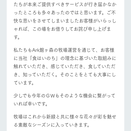
お問い合
たちが本来ご提供すべきサービスが行き届かなか
牧場内を巡る周
わせ・資
遊バスのご案内
ったところも多々あったのではと思います。ご不
料請求
営業時間・料金
交通アクセス
快な思いをさせてしまいましたお客様がいらっし
個人情報取扱いについて
ゃれば、この場をお借りしてお詫び申し上げま
よくあるご質問
団体のお客様へ
す。
ペットをお連れの
お問い合わせ
お客様へ
私たちもArk館ヶ森の牧場運営を通じて、お客様
に当社「食はいのち」の理念に基づいた取組みに
触れていただき、感じていただき、食していただ
き、知っていただく。そのことをとても大事にし
ています。
少しでも今年のＧＷもそのような機会に繋がって
いれば幸いです。
牧場はこれから新緑と共に様々な花々が彩を魅せ
る素敵なシーズンに入っていきます。