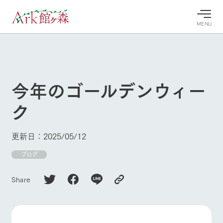
MENU
30°c
/
22°c
30°c
/
22°c
8/7
8/7
2026
2026
(金)
(金)
今年のゴールデンウィー
牧場へ行
よく見られている情報
ク
く
ホーム
今日の牧
イベン
牧場の楽
場・営業
ト/フェ
しみ方
Ark館ヶ森について
更新日：2025/05/12
案内
ア
牧場スタッフが
本日の営業時間
Ark館ヶ森で開
ブログ
季節ごとの楽し
牧場に行く
や牧場の天気、
催しているイベ
み方やシーン別
ガーデンの開花
ント・フェアの
の楽しみ方をナ
Share
状況などを毎日
情報やスケジュ
ビゲート
更新
ール
私たちの取り組み
生産品を見る