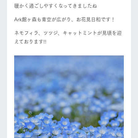
施設・体験情報
暖かく過ごしやすくなってきましたね
ArkFarm Wedding
フラワー
動物とふ
アクティ
Ark館ヶ森も青空が広がり、お花見日和です！
ガーデン
れあう
ビティ／
体験
牧場トップ
今日の牧場
牧場の楽しみ方
ネモフィラ、ツツジ、キャットミントが見頃を迎
花のある美しい
触れて、感じ
ツリーハウスや
自然環境の中、
て、学ぶ。館ヶ
えております!!
お知らせ
各種体験教室な
季節の移り変わ
森の雄大な自然
ど、楽しみなが
りを存分に味わ
なかで動物とふ
ブログ
ら学べる様々な
う
れあう
イベント/フェア
レストラン/BBQ
フラワーガーデン
アクティビティ
お問い合わせ・資料請求
営業時
生産品カタログ・資料DL
間・料金
レストラ
ショップ
牧場マッ
ン
／お買い
プ
交通アク
English (Google Translate)
物
セス
牧場の生産品を
牧場マップのダ
動物とふれあう
アクティビティ/体験
ショップ/お買い物
丹精込めて育て
知り尽くした料
ウンロード
よくいた
だく質問
た生産品をはじ
理人が腕を振
ネットショップ
め、牧場産の逸
い、ビュッフェ
団体のお
品を取り揃えた
スタイルで提供
客様へ
店舗
ペットを
牧場マップを見る
周遊バス
お連れの
周遊バス
お客様へ