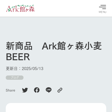
MENU
30°c
/
22°c
30°c
/
22°c
8/6
8/6
2026
2026
(木)
(木)
新商品 Ark館ヶ森小麦
牧場へ行
よく見られている情報
BEER
く
ホーム
今日の牧
イベン
牧場の楽
場・営業
ト/フェ
しみ方
Ark館ヶ森について
更新日：2025/05/13
案内
ア
牧場スタッフが
本日の営業時間
Ark館ヶ森で開
ブログ
季節ごとの楽し
牧場に行く
や牧場の天気、
催しているイベ
み方やシーン別
ガーデンの開花
ント・フェアの
の楽しみ方をナ
Share
状況などを毎日
情報やスケジュ
ビゲート
更新
ール
私たちの取り組み
生産品を見る