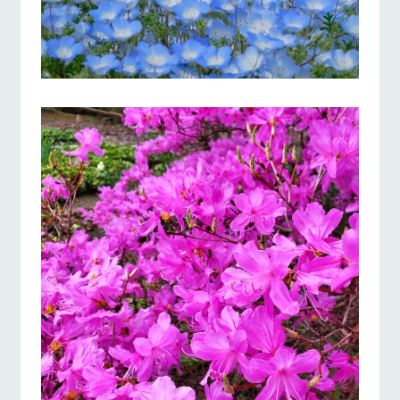
お問い合
牧場内を巡る周
わせ・資
遊バスのご案内
料請求
個人情報取扱いについて
営業時間・料金
交通アクセス
よくあるご質問
団体のお客様へ
ペットをお連れの
お問い合わせ
お客様へ