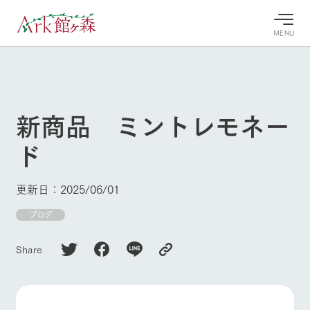
MENU
30°c
/
22°c
30°c
/
22°c
8/8
8/8
2026
2026
(土)
(土)
新商品 ミントレモネー
牧場へ行
よく見られている情報
ド
く
ホーム
今日の牧
イベン
牧場の楽
場・営業
ト/フェ
しみ方
Ark館ヶ森について
更新日：2025/06/01
案内
ア
牧場スタッフが
本日の営業時間
Ark館ヶ森で開
ブログ
季節ごとの楽し
牧場に行く
や牧場の天気、
催しているイベ
み方やシーン別
ガーデンの開花
ント・フェアの
の楽しみ方をナ
Share
状況などを毎日
情報やスケジュ
ビゲート
更新
ール
私たちの取り組み
生産品を見る