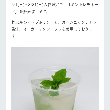
施設・体験情報
6/1(日)～8/31(日)の夏限定で、「ミントレモネー
牧場トップ
今日の牧場
牧場の楽しみ方
ド」を販売致します。
ArkFarm Wedding
フラワー
動物とふ
アクティ
ガーデン
れあう
ビティ／
牧場産のアップルミントと、オーガニックレモン
体験
花のある美しい
触れて、感じ
果汁、オーガニックシロップを使用しておりま
ツリーハウスや
自然環境の中、
て、学ぶ。館ヶ
イベント/フェア
レストラン/BBQ
フラワーガーデン
お知らせ
各種体験教室な
す。
季節の移り変わ
森の雄大な自然
ど、楽しみなが
りを存分に味わ
なかで動物とふ
ブログ
ら学べる様々な
う
れあう
アクティビティ
お問い合わせ・資料請求
営業時
動物とふれあう
アクティビティ/体験
ショップ/お買い物
生産品カタログ・資料DL
間・料金
レストラ
ショップ
牧場マッ
ン
／お買い
プ
交通アク
English (Google Translate)
物
セス
牧場の生産品を
牧場マップのダ
丹精込めて育て
知り尽くした料
ウンロード
よくいた
だく質問
た生産品をはじ
理人が腕を振
牧場マップを見る
周遊バス
ネットショップ
め、牧場産の逸
い、ビュッフェ
団体のお
品を取り揃えた
スタイルで提供
客様へ
店舗
ペットを
お連れの
周遊バス
お客様へ