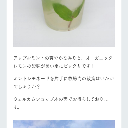
お問い合
営業時間・料金
交通アクセス
牧場内を巡る周
わせ・資
遊バスのご案内
料請求
よくあるご質問
団体のお客様へ
個人情報取扱いについて
ペットをお連れの
お問い合わせ
お客様へ
アップルミントの爽やかな香りと、オーガニック
レモンの酸味が暑い夏にピッタリです！
ミントレモネードを片手に牧場内の散策はいかが
でしょうか？
ウェルカムショップ木の実でお待ちしておりま
す。