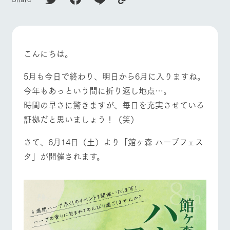
施設・体験情報
ArkFarm Wedding
フラワー
動物とふ
アクティ
ガーデン
れあう
ビティ／
体験
こんにちは。
花のある美しい
触れて、感じ
ツリーハウスや
自然環境の中、
て、学ぶ。館ヶ
お知らせ
各種体験教室な
季節の移り変わ
森の雄大な自然
5月も今日で終わり、明日から6月に入りますね。
ど、楽しみなが
りを存分に味わ
なかで動物とふ
牧場トップ
今日の牧場
牧場の楽しみ方
ブログ
今年もあっという間に折り返し地点…。
ら学べる様々な
う
れあう
アクティビティ
時間の早さに驚きますが、毎日を充実させている
お問い合わせ・資料請求
営業時
証拠だと思いましょう！（笑）
生産品カタログ・資料DL
間・料金
レストラ
ショップ
牧場マッ
ン
／お買い
プ
イベント/フェア
レストラン/BBQ
フラワーガーデン
交通アク
English (Google Translate)
物
さて、6月14日（土）より「館ヶ森 ハーブフェス
セス
牧場の生産品を
牧場マップのダ
タ」が開催されます。
丹精込めて育て
知り尽くした料
ウンロード
よくいた
だく質問
た生産品をはじ
理人が腕を振
ネットショップ
め、牧場産の逸
い、ビュッフェ
団体のお
品を取り揃えた
スタイルで提供
客様へ
動物とふれあう
アクティビティ/体験
ショップ/お買い物
店舗
ペットを
お連れの
周遊バス
お客様へ