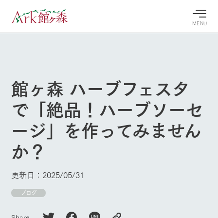
MENU
30°c
/
22°c
30°c
/
22°c
8/8
8/8
2026
2026
(土)
(土)
館ヶ森 ハーブフェスタ
牧場へ行
よく見られている情報
で「絶品！ハーブソーセ
く
ホーム
今日の牧
イベン
牧場の楽
ージ」を作ってみません
場・営業
ト/フェ
しみ方
Ark館ヶ森について
案内
ア
か？
牧場スタッフが
本日の営業時間
Ark館ヶ森で開
季節ごとの楽し
牧場に行く
や牧場の天気、
催しているイベ
み方やシーン別
ガーデンの開花
ント・フェアの
の楽しみ方をナ
更新日：2025/05/31
状況などを毎日
情報やスケジュ
ビゲート
更新
ール
私たちの取り組み
ブログ
生産品を見る
Share