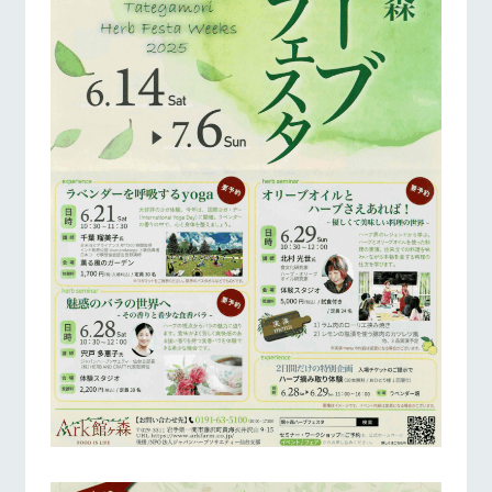
お問い合
牧場内を巡る周
わせ・資
牧場マップを見る
周遊バス
遊バスのご案内
料請求
個人情報取扱いについて
営業時間・料金
交通アクセス
よくあるご質問
団体のお客様へ
ペットをお連れの
お問い合わせ
お客様へ