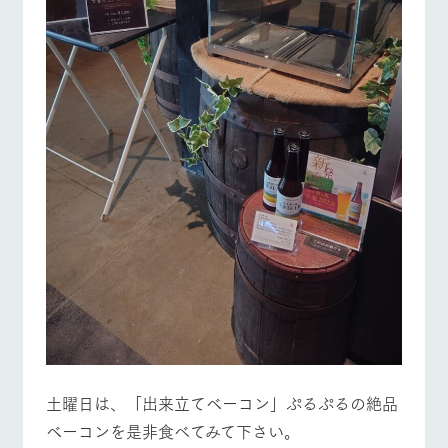
お問い合
牧場内を巡る周
わせ・資
遊バスのご案内
料請求
個人情報取扱いについて
営業時間・料金
交通アクセス
よくあるご質問
団体のお客様へ
ペットをお連れの
お問い合わせ
お客様へ
土曜日は、「出来立てベーコン」ぷるぷるの絶品
ベーコンを是非食べてみて下さい。