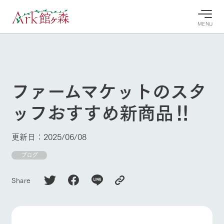
MENU
30°c
/
22°c
30°c
/
22°c
8/8
8/8
2026
2026
(土)
(土)
ファームマケットのスタ
牧場へ行
よく見られている情報
ッフおすすめ新商品‼
く
ホーム
今日の牧
イベン
牧場の楽
場・営業
ト/フェ
しみ方
Ark館ヶ森について
更新日：2025/06/08
案内
ア
牧場スタッフが
本日の営業時間
Ark館ヶ森で開
ブログ
季節ごとの楽し
牧場に行く
や牧場の天気、
催しているイベ
み方やシーン別
ガーデンの開花
ント・フェアの
の楽しみ方をナ
Share
状況などを毎日
情報やスケジュ
ビゲート
更新
ール
私たちの取り組み
生産品を見る