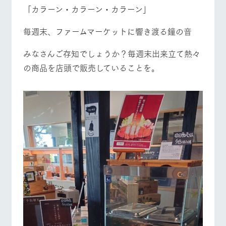
施設・体験情報
「カラーン・カラーン・カラーン」
ArkFarm Wedding
フラワー
動物とふ
アクティ
毎週末、ファームマーケットに響き渡る鐘の音
ガーデン
れあう
ビティ／
体験
みなさんご存知でしょうか？毎週末出来立て熱々
花のある美しい
触れて、感じ
牧場トップ
今日の牧場
牧場の楽しみ方
ツリーハウスや
自然環境の中、
て、学ぶ。館ヶ
の商品を店頭で販売していることを。
お知らせ
各種体験教室な
季節の移り変わ
森の雄大な自然
ど、楽しみなが
りを存分に味わ
なかで動物とふ
ブログ
ら学べる様々な
う
れあう
アクティビティ
お問い合わせ・資料請求
イベント/フェア
レストラン/BBQ
フラワーガーデン
営業時
生産品カタログ・資料DL
間・料金
レストラ
ショップ
牧場マッ
ン
／お買い
プ
交通アク
English (Google Translate)
物
セス
牧場の生産品を
牧場マップのダ
丹精込めて育て
知り尽くした料
ウンロード
よくいた
だく質問
た生産品をはじ
動物とふれあう
アクティビティ/体験
ショップ/お買い物
理人が腕を振
ネットショップ
め、牧場産の逸
い、ビュッフェ
団体のお
品を取り揃えた
スタイルで提供
客様へ
店舗
ペットを
お連れの
周遊バス
お客様へ
牧場マップを見る
周遊バス