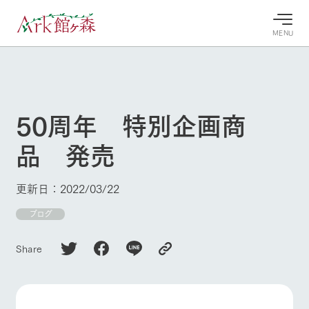
MENU
30°c
/
22°c
30°c
/
22°c
8/7
8/7
2026
2026
(金)
(金)
50周年 特別企画商
牧場へ行
よく見られている情報
品 発売
く
ホーム
今日の牧
イベン
牧場の楽
場・営業
ト/フェ
しみ方
Ark館ヶ森について
更新日：2022/03/22
案内
ア
牧場スタッフが
本日の営業時間
Ark館ヶ森で開
ブログ
季節ごとの楽し
牧場に行く
や牧場の天気、
催しているイベ
み方やシーン別
ガーデンの開花
ント・フェアの
の楽しみ方をナ
Share
状況などを毎日
情報やスケジュ
ビゲート
更新
ール
私たちの取り組み
生産品を見る