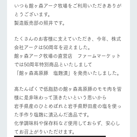
施設・体験情報
いつも館ヶ森アーク牧場をご利用いただきありが
牧場トップ
今日の牧場
牧場の楽しみ方
とうございます。
ArkFarm Wedding
フラワー
動物とふ
アクティ
製造販売部の照井です。
ガーデン
れあう
ビティ／
体験
花のある美しい
触れて、感じ
イベント/フェア
レストラン/BBQ
フラワーガーデン
たくさんのお客様に支えていただき、今年、株式
ツリーハウスや
自然環境の中、
て、学ぶ。館ヶ
お知らせ
各種体験教室な
季節の移り変わ
森の雄大な自然
会社アークは50周年を迎えました。
ど、楽しみなが
りを存分に味わ
なかで動物とふ
ブログ
ら学べる様々な
館ヶ森アーク牧場の直営店 ファームマーケット
う
れあう
アクティビティ
お問い合わせ・資料請求
では50周年特別商品といたしまして
営業時
動物とふれあう
アクティビティ/体験
ショップ/お買い物
「館ヶ森高原豚 塩麴漬」を発売いたしました。
生産品カタログ・資料DL
間・料金
レストラ
ショップ
牧場マッ
ン
／お買い
プ
交通アク
English (Google Translate)
物
セス
高たんぱくで低脂肪の館ヶ森高原豚のモモ肉を皆
牧場の生産品を
牧場マップのダ
丹精込めて育て
知り尽くした料
ウンロード
よくいた
様に是非味わって頂きたいという思いから
だく質問
た生産品をはじ
牧場マップを見る
周遊バス
理人が腕を振
岩手県産のひとめぼれと岩手県野田産の塩を使っ
ネットショップ
め、牧場産の逸
い、ビュッフェ
団体のお
品を取り揃えた
スタイルで提供
客様へ
た手作り塩麴に漬込んだ逸品です。
店舗
化学調味料や保存料など使用しておらず、安心し
ペットを
お連れの
てお召上がりいただけます。
周遊バス
お客様へ