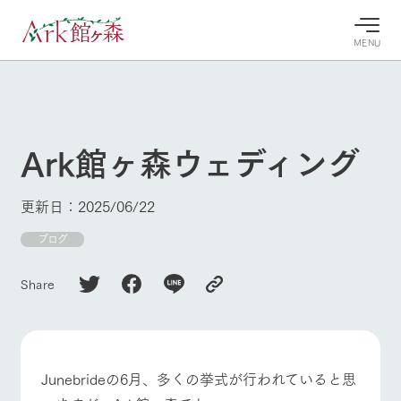
MENU
30°c
/
22°c
30°c
/
22°c
8/9
8/9
2026
2026
(日)
(日)
Ark館ヶ森ウェディング
牧場へ行
よく見られている情報
く
ホーム
更新日：2025/06/22
今日の牧
イベン
牧場の楽
場・営業
ト/フェ
しみ方
Ark館ヶ森について
ブログ
案内
ア
牧場スタッフが
本日の営業時間
Ark館ヶ森で開
季節ごとの楽し
Share
牧場に行く
や牧場の天気、
催しているイベ
み方やシーン別
ガーデンの開花
ント・フェアの
の楽しみ方をナ
状況などを毎日
情報やスケジュ
ビゲート
更新
ール
私たちの取り組み
Junebrideの6月、多くの挙式が行われていると思
生産品を見る