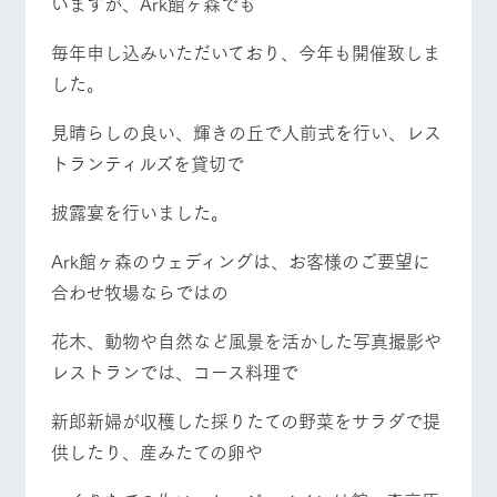
いますが、Ark館ヶ森でも
施設・体験情報
牧場トップ
今日の牧場
牧場の楽しみ方
毎年申し込みいただいており、今年も開催致しま
ArkFarm Wedding
フラワー
動物とふ
アクティ
ガーデン
れあう
ビティ／
した。
体験
花のある美しい
触れて、感じ
見晴らしの良い、輝きの丘で人前式を行い、レス
ツリーハウスや
自然環境の中、
て、学ぶ。館ヶ
イベント/フェア
レストラン/BBQ
フラワーガーデン
お知らせ
各種体験教室な
季節の移り変わ
森の雄大な自然
トランティルズを貸切で
ど、楽しみなが
りを存分に味わ
なかで動物とふ
ブログ
ら学べる様々な
う
れあう
披露宴を行いました。
アクティビティ
お問い合わせ・資料請求
営業時
Ark館ヶ森のウェディングは、お客様のご要望に
動物とふれあう
アクティビティ/体験
ショップ/お買い物
生産品カタログ・資料DL
間・料金
レストラ
ショップ
牧場マッ
ン
／お買い
プ
合わせ牧場ならではの
交通アク
English (Google Translate)
物
セス
牧場の生産品を
牧場マップのダ
花木、動物や自然など風景を活かした写真撮影や
丹精込めて育て
知り尽くした料
ウンロード
よくいた
だく質問
た生産品をはじ
理人が腕を振
レストランでは、コース料理で
牧場マップを見る
周遊バス
ネットショップ
め、牧場産の逸
い、ビュッフェ
団体のお
品を取り揃えた
スタイルで提供
客様へ
新郎新婦が収穫した採りたての野菜をサラダで提
店舗
ペットを
供したり、産みたての卵や
お連れの
周遊バス
お客様へ