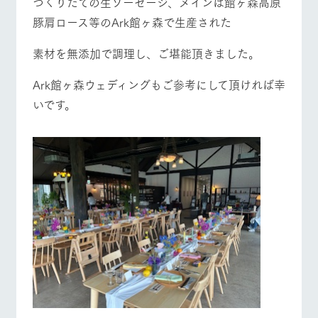
つくりたての生ソーセージ、メインは館ヶ森高原
お問い合
営業時間・料金
交通アクセス
牧場内を巡る周
わせ・資
豚肩ロース等のArk館ヶ森で生産された
遊バスのご案内
料請求
よくあるご質問
団体のお客様へ
個人情報取扱いについて
素材を無添加で調理し、ご堪能頂きました。
ペットをお連れの
お問い合わせ
Ark館ヶ森ウェディングもご参考にして頂ければ幸
お客様へ
いです。