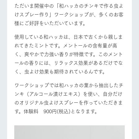
施設・体験情報
ただいま開催中の「和ハッカのチンキで作る虫よ
牧場トップ
今日の牧場
牧場の楽しみ方
けスプレー作り」ワークショップが、多くのお客
ArkFarm Wedding
フラワー
動物とふ
アクティ
様にご好評をいただいています。
ガーデン
れあう
ビティ／
体験
花のある美しい
触れて、感じ
使用している和ハッカは、日本で古くから親しま
イベント/フェア
レストラン/BBQ
フラワーガーデン
ツリーハウスや
自然環境の中、
て、学ぶ。館ヶ
お知らせ
各種体験教室な
れてきたミントです。メントールの含有量が高
季節の移り変わ
森の雄大な自然
ど、楽しみなが
りを存分に味わ
なかで動物とふ
ブログ
く、爽やかで力強い香りが特徴です。このメント
ら学べる様々な
う
れあう
アクティビティ
ールの香りには、リラックス効果があるだけでな
お問い合わせ・資料請求
営業時
動物とふれあう
アクティビティ/体験
ショップ/お買い物
く、虫よけ効果も期待されているんです。
生産品カタログ・資料DL
間・料金
レストラ
ショップ
牧場マッ
ン
／お買い
プ
交通アク
ワークショップでは和ハッカの葉から抽出したチ
English (Google Translate)
物
セス
牧場の生産品を
牧場マップのダ
ンキ（アルコール漬けエキス）を使い、自分だけ
丹精込めて育て
知り尽くした料
ウンロード
よくいた
だく質問
た生産品をはじ
のオリジナル虫よけスプレーを作っていただきま
理人が腕を振
牧場マップを見る
周遊バス
ネットショップ
め、牧場産の逸
い、ビュッフェ
す。体験料 900円(税込)となります。
団体のお
品を取り揃えた
スタイルで提供
客様へ
店舗
ペットを
お連れの
周遊バス
お客様へ