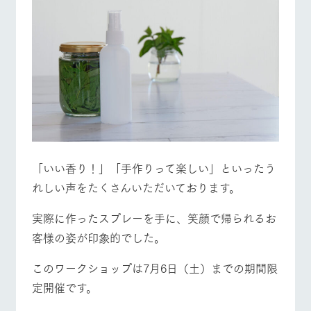
お問い合
営業時間・料金
交通アクセス
牧場内を巡る周
わせ・資
遊バスのご案内
料請求
よくあるご質問
団体のお客様へ
個人情報取扱いについて
ペットをお連れの
お問い合わせ
お客様へ
「いい香り！」「手作りって楽しい」といったう
れしい声をたくさんいただいております。
実際に作ったスプレーを手に、笑顔で帰られるお
客様の姿が印象的でした。
このワークショップは7月6日（土）までの期間限
定開催です。