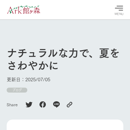
MENU
30°c
/
22°c
30°c
/
22°c
8/8
8/8
2026
2026
(土)
(土)
ナチュラルな力で、夏を
牧場へ行
よく見られている情報
さわやかに
く
ホーム
今日の牧
イベン
牧場の楽
場・営業
ト/フェ
しみ方
Ark館ヶ森について
更新日：2025/07/05
案内
ア
牧場スタッフが
本日の営業時間
Ark館ヶ森で開
ブログ
季節ごとの楽し
牧場に行く
や牧場の天気、
催しているイベ
み方やシーン別
ガーデンの開花
ント・フェアの
の楽しみ方をナ
Share
状況などを毎日
情報やスケジュ
ビゲート
更新
ール
私たちの取り組み
生産品を見る