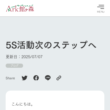
MENU
30°c
/
22°c
30°c
/
22°c
8/9
8/9
2026
2026
(日)
(日)
5S活動次のステップへ
牧場へ行
よく見られている情報
く
ホーム
更新日：2025/07/07
今日の牧
イベン
牧場の楽
場・営業
ト/フェ
しみ方
Ark館ヶ森について
ブログ
案内
ア
牧場スタッフが
本日の営業時間
Ark館ヶ森で開
季節ごとの楽し
Share
牧場に行く
や牧場の天気、
催しているイベ
み方やシーン別
ガーデンの開花
ント・フェアの
の楽しみ方をナ
状況などを毎日
情報やスケジュ
ビゲート
更新
ール
私たちの取り組み
こんにちは。
生産品を見る