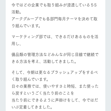
施設・体験情報
今ではどの企業でも取り組みが浸透している５S
活動。
牧場トップ
今日の牧場
牧場の楽しみ方
ArkFarm Wedding
フラワー
動物とふ
アクティ
ガーデン
れあう
ビティ／
アークグループでも各部門毎月テーマを決めて取
体験
り組んでいます。
花のある美しい
触れて、感じ
ツリーハウスや
自然環境の中、
て、学ぶ。館ヶ
お知らせ
各種体験教室な
季節の移り変わ
森の雄大な自然
マーケティング部では、できるだけあるものを活
イベント/フェア
レストラン/BBQ
フラワーガーデン
ど、楽しみなが
りを存分に味わ
なかで動物とふ
ブログ
用し、
ら学べる様々な
う
れあう
アクティビティ
お問い合わせ・資料請求
備品類の管理方法などみんなが同じ目線で継続で
営業時
生産品カタログ・資料DL
間・料金
レストラ
ショップ
牧場マッ
きる方法を考え、活動してきました。
ン
／お買い
プ
動物とふれあう
アクティビティ/体験
ショップ/お買い物
交通アク
English (Google Translate)
物
セス
そして、今期は更なるブラッシュアップをするべ
牧場の生産品を
牧場マップのダ
丹精込めて育て
知り尽くした料
ウンロード
よくいた
く取り組んでいます。
だく質問
た生産品をはじ
理人が腕を振
日々の業務では、使いやすさと時短、また使った
ネットショップ
め、牧場産の逸
い、ビュッフェ
団体のお
牧場マップを見る
周遊バス
品を取り揃えた
スタイルで提供
客様へ
ら戻すというごく当たり前のことを
店舗
ペットを
当たり前にできるように声掛けをして、今ではだ
お連れの
いぶ定着してきました。
周遊バス
お客様へ