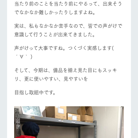
当たり前のことを当たり前にやるって、出来そう
お問い合
牧場内を巡る周
わせ・資
でなかなか難しかったりしますよね。
遊バスのご案内
料請求
営業時間・料金
交通アクセス
個人情報取扱いについて
実は、私もなかなか苦手なので、皆での声がけで
よくあるご質問
団体のお客様へ
意識して行うことが出来てきました。
ペットをお連れの
お問い合わせ
お客様へ
声がけって大事ですね。つくづく実感します(
´∀｀ )
そして、今期は、備品を揃え見た目にもスッキ
リ、更に使いやすい、見やすいを
目指し取組中です。