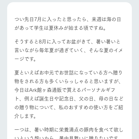
施設・体験情報
牧場トップ
今日の牧場
牧場の楽しみ方
ArkFarm Wedding
フラワー
動物とふ
アクティ
つい先日7月に入ったと思ったら、来週は海の日
ガーデン
れあう
ビティ／
があって学生は夏休みが始まる頃ですね。
体験
花のある美しい
触れて、感じ
ツリーハウスや
自然環境の中、
て、学ぶ。館ヶ
そうすると8月に入ってお盆がきて、暑い暑いと
お知らせ
各種体験教室な
イベント/フェア
レストラン/BBQ
フラワーガーデン
季節の移り変わ
森の雄大な自然
言いながら毎年夏が過ぎていく、そんな夏のイメ
ど、楽しみなが
りを存分に味わ
なかで動物とふ
ブログ
ら学べる様々な
う
れあう
ージです。
アクティビティ
お問い合わせ・資料請求
営業時
夏といえばお中元でお世話になっている方へ贈り
生産品カタログ・資料DL
間・料金
レストラ
ショップ
牧場マッ
動物とふれあう
アクティビティ/体験
ショップ/お買い物
ン
／お買い
プ
物をされる方も多くいらっしゃると思いますが、
交通アク
English (Google Translate)
物
セス
今日はArk館ヶ森通販で買えるパーソナルギフ
牧場の生産品を
牧場マップのダ
丹精込めて育て
知り尽くした料
ウンロード
よくいた
ト、例えば誕生日や記念日、父の日、母の日など
だく質問
た生産品をはじ
理人が腕を振
の贈り物について、私のおすすめの使い方をご紹
ネットショップ
め、牧場産の逸
い、ビュッフェ
牧場マップを見る
周遊バス
団体のお
品を取り揃えた
スタイルで提供
介します。
客様へ
店舗
ペットを
一つは、暑い時期に栄養満点の豚肉を食べて欲し
お連れの
周遊バス
お客様へ
いという想いから、暑中見舞いに贈りたいです。