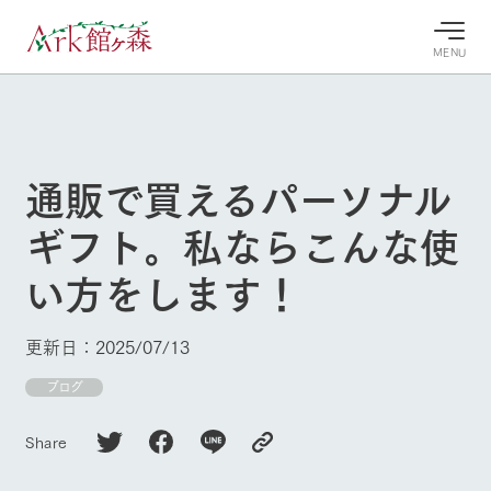
MENU
30°c
/
22°c
30°c
/
22°c
8/9
8/9
2026
2026
(日)
(日)
通販で買えるパーソナル
牧場へ行
よく見られている情報
ギフト。私ならこんな使
く
ホーム
今日の牧
イベン
牧場の楽
い方をします！
場・営業
ト/フェ
しみ方
Ark館ヶ森について
案内
ア
牧場スタッフが
本日の営業時間
Ark館ヶ森で開
季節ごとの楽し
更新日：2025/07/13
牧場に行く
や牧場の天気、
催しているイベ
み方やシーン別
ガーデンの開花
ント・フェアの
の楽しみ方をナ
ブログ
状況などを毎日
情報やスケジュ
ビゲート
更新
ール
私たちの取り組み
Share
生産品を見る