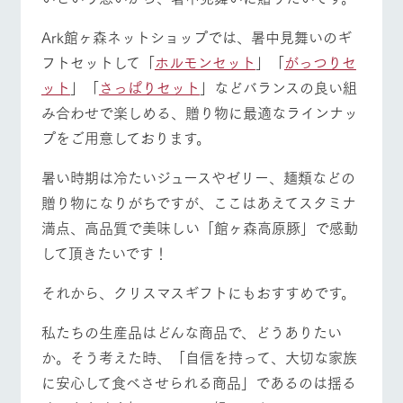
お問い合
牧場内を巡る周
わせ・資
営業時間・料金
交通アクセス
Ark館ヶ森ネットショップでは、暑中見舞いのギ
遊バスのご案内
料請求
フトセットして「
ホルモンセット
」「
がっつりセ
個人情報取扱いについて
よくあるご質問
団体のお客様へ
ット
」「
さっぱりセット
」などバランスの良い組
ペットをお連れの
み合わせで楽しめる、贈り物に最適なラインナッ
お問い合わせ
お客様へ
プをご用意しております。
暑い時期は冷たいジュースやゼリー、麺類などの
贈り物になりがちですが、ここはあえてスタミナ
満点、高品質で美味しい「館ヶ森高原豚」で感動
して頂きたいです！
それから、クリスマスギフトにもおすすめです。
私たちの生産品はどんな商品で、どうありたい
か。そう考えた時、「自信を持って、大切な家族
に安心して食べさせられる商品」であるのは揺る