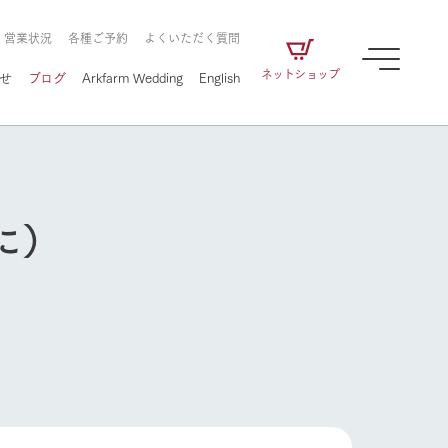
・営業状況
各種ご予約
よくいただく質問
ネットショップ
せ
ブログ
Arkfarm Wedding
English
に）
牧場の楽しみ方
ェアの
牧場スタッフが季節ごとの楽しみ方やシーン
別の楽しみ方をナビゲート
に向けて
想い
企業情報
循環する
牧場の楽しみ方
をはじめ、私たちが
届け、
の食品はすべて、「家
1972年から時代の変革とともに
この地で挑んできた
農業のために推進し
を描く
て食べさせられるも
歩んできたArk館ヶ森のヒストリ
循環型農業のかたち
の取り組みをご紹介
る」という一貫した
ーや会社概要など、株式会社ア
で作られています。
ークにまつわる情報をご紹介し
アクティビティ／体験
ます。
フラワーガーデン