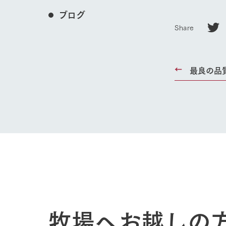
ブログ
Share
最良の品
ホーム
Ark館ヶ
わたしたち
牧場へお越しの
1Pでわかる
農業の未来