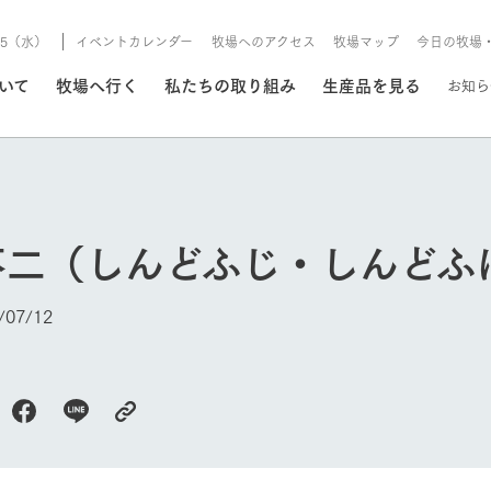
8/5（水）
イベントカレンダー
牧場へのアクセス
牧場マップ
今日の牧場
/8/5（水）
ついて
牧場へ行く
私たちの取り組み
生産品を見る
お知ら
いる情報
不二（しんどふじ・しんどふ
・営業案内
イベント/フェア
牧場の天気、ガーデンの開
07/12
Ark館ヶ森で開催しているイベント・フ
更新
情報やスケジュール
rk館ヶ森
わたしたちの想い
つくる
生産品一覧
農業の未来
つなげる
生産品への
今日の牧場
トーリーから、
域の豊かな自然
生きることは食べること。「食
おいしさと安心を、
健やかで笑顔溢れる毎日のため
循環型農業
食を人々に
Ark館ヶ森
報
組みまで、関連
こだわりと、厳
はいのち」の理念に込められた
まっすぐにつくる
に、安全・安心で高品質なもの
持続可能な
未来への輪
族に安心し
げながら1Pで
元、愛情を込め
想いや、農業を未来につなぐた
だけをつくっています。
ている3つ
のだけを作
紹介します。
めの使命をお伝えします。
します。
信念のもと
ーデン
動物とふれあう
レストラン/BBQ