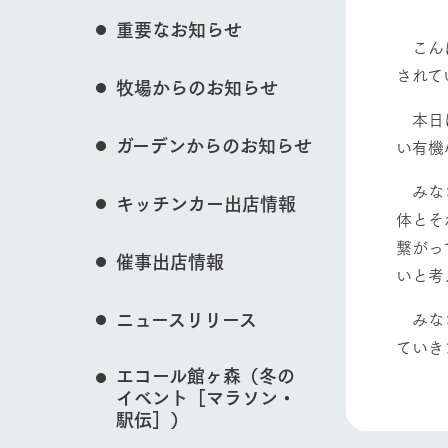
花のある美しい自
重要なお知らせ
わりを存分に味わ
こんに
営業時間・料金
されて
牧場からのお知らせ
交通アクセス
レストラン
動物とふれあう
本日は
よくいただく質問
牧場の生産品を知
ガーデンからのお知らせ
い、ビュッフェス
い有機
団体のお客様へ
50周年ヒスト
みなさ
周遊バス
ペットをお連れのお客様へ
牧場マップを見る
キッチンカー出店情報
アークグループの
体とそ
記念し、これま
お問い合わせ・資料請求
牧場内を巡る周遊
繋がっ
とめた映像を制
催事出店情報
た。（動画サイ
いと考
ニュースリリース
みなさ
営業時間・料金
交通アクセス
ていき
エコール館ヶ森（冬の
イベント［マラソン・
駅伝］）