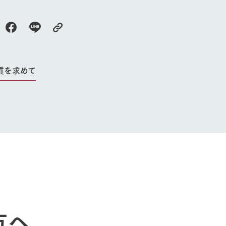
質を求めて
牧場に行く
私たちの取
今日の牧場
育てる
森について
館ヶ森エリアについて
つくる
イベント
つなげる
の想い
牧場の楽しみ方
循環する
方へ
Ark館ヶ森
フラワーガーデン
に向けて