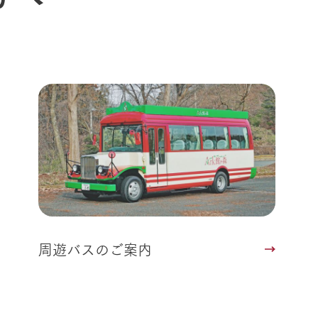
動物とふれあう
生産品を見
アクティビティ・体験
レストラン
トリー映像
生産品一覧
ショップ／お買い物
館ヶ森高原豚
牧場マップ
生産品への想
周遊バスのご案内
Arkfarm Wed
営業時間・料金
アクセス
Arkfarm 
ペットをお連れのお客様へ
よくいただく質問
周遊バスのご案内