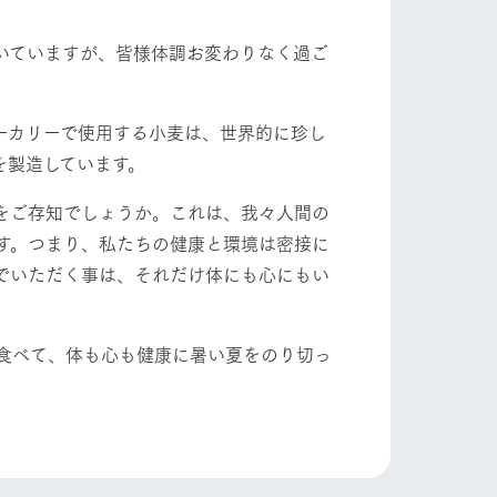
自然
ツリーハウスや各種体験教室など、楽しみな
がら学べる様々なアクティビティ
いていますが、皆様体調お変わりなく過ご
牧場マップ
ショップ/お買い物
ーカリーで使用する小麦は、世界的に珍し
産の
牧場マップのダウンロード
を製造しています。
をご存知でしょうか。これは、我々人間の
す。つまり、私たちの健康と環境は密接に
でいただく事は、それだけ体にも心にもい
食べて、体も心も健康に暑い夏をのり切っ
ットをお連れの
お客様へ
お問い合わせ