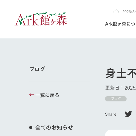
2026/
2026
Ark館ヶ森に
8/5
30°c
/
22°c
2026
(水)
Ark館ヶ森について
私たちの取り組み
生産品を見る
牧場へ行く
よく見られて
身土
ブログ
今日の牧場
本日の営業時間や
更新日：2025/
花状況などを毎日
一覧に戻る
1Pでわかる A
育てる
館ヶ森高原豚
ブログ
牧場トップ
私たちの創業ス
環境を整え、
岩手県館ヶ森地
施設・体験情
Share
事業領域・取り
豊かな命を育む
の中、徹底した
トピックを取り上
しい衛生管理の
わかりやすくご
て育てています。
全てのお知らせ
フラワーガ
イベント/フェア