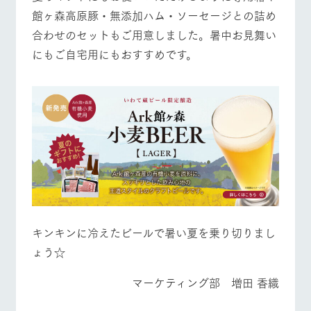
お問い合
館ヶ森高原豚・無添加ハム・ソーセージとの詰め
牧場内を巡る周
わせ・資
遊バスのご案内
料請求
よくあるご質問
団体のお客様へ
合わせのセットもご用意しました。暑中お見舞い
個人情報取扱いについて
にもご自宅用にもおすすめです。
ペットをお連れの
お問い合わせ
お客様へ
キンキンに冷えたビールで暑い夏を乗り切りまし
ょう☆
マーケティング部 増田 香織