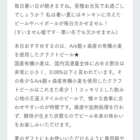
施設・体験情報
牧場トップ
今日の牧場
牧場の楽しみ方
毎日暑い日が続きますね。皆様お元気でお過ごし
でしょうか？ 私は暑い夏にはキンキンに冷えた
ArkFarm Wedding
フラワー
動物とふ
アクティ
ビールやハイボールが毎日欠かせません！
ガーデン
れあう
ビティ／
体験
(すいません嘘です…寒い冬でも欠かせません)
花のある美しい
触れて、感じ
イベント/フェア
レストラン/BBQ
フラワーガーデン
ツリーハウスや
自然環境の中、
て、学ぶ。館ヶ
お知らせ
各種体験教室な
本日おすすめするのは、Ark館ヶ森産の有機小麦
季節の移り変わ
森の雄大な自然
ど、楽しみなが
りを存分に味わ
なかで動物とふ
ブログ
を使用したクラフトビール★
ら学べる様々な
う
れあう
アクティビティ
国産有機小麦は、国内流通量全体に占める割合は
お問い合わせ・資料請求
動物とふれあう
アクティビティ/体験
ショップ/お買い物
営業時
非常に小さく、0.08%以下と言われています。そ
生産品カタログ・資料DL
間・料金
レストラ
ショップ
牧場マッ
の希少なArk館ヶ森産有機小麦を使用したクラフ
ン
／お買い
プ
交通アク
English (Google Translate)
物
セス
トビールはこれまた希少！！スッキリとした飲み
牧場の生産品を
牧場マップのダ
丹精込めて育て
知り尽くした料
ウンロード
心地の王道スタイルのビールで、様々な食事に合
よくいた
牧場マップを見る
周遊バス
だく質問
た生産品をはじ
理人が腕を振
わせやすいのが特徴です。濾過や加熱処理を行わ
ネットショップ
め、牧場産の逸
い、ビュッフェ
団体のお
品を取り揃えた
スタイルで提供
ず、酵母が生きた状態なのでビール本来の味わい
客様へ
店舗
をお楽しみいただけます。
ペットを
お連れの
周遊バス
お客様へ
夏のギフトにもお使いいただけるように専用箱や
営業時間・料金
交通アクセス