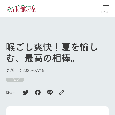
MENU
30°c
/
22°c
30°c
/
22°c
8/9
8/9
2026
2026
(日)
(日)
喉ごし爽快！夏を愉し
牧場へ行
よく見られている情報
む、最高の相棒。
く
ホーム
今日の牧
イベン
牧場の楽
場・営業
ト/フェ
しみ方
Ark館ヶ森について
更新日：2025/07/19
案内
ア
牧場スタッフが
本日の営業時間
Ark館ヶ森で開
ブログ
季節ごとの楽し
牧場に行く
や牧場の天気、
催しているイベ
み方やシーン別
ガーデンの開花
ント・フェアの
の楽しみ方をナ
Share
状況などを毎日
情報やスケジュ
ビゲート
更新
ール
私たちの取り組み
生産品を見る