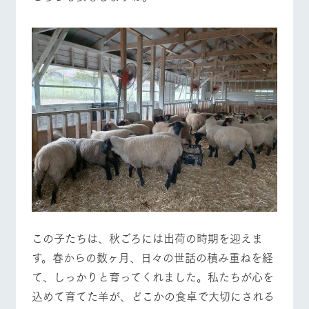
お問い合
営業時間・料金
交通アクセス
牧場内を巡る周
わせ・資
遊バスのご案内
料請求
よくあるご質問
団体のお客様へ
個人情報取扱いについて
ペットをお連れの
お問い合わせ
お客様へ
この子たちは、秋ごろには出荷の時期を迎えま
す。春からの数ヶ月、日々の世話の積み重ねを経
て、しっかりと育ってくれました。私たちが心を
込めて育てた羊が、どこかの食卓で大切にされる