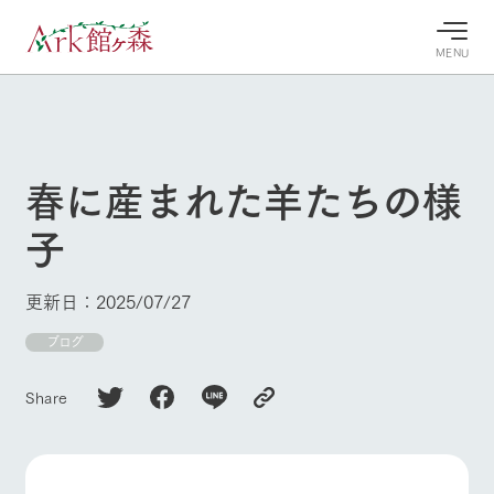
MENU
30°c
/
22°c
30°c
/
22°c
8/9
8/9
2026
2026
(日)
(日)
春に産まれた羊たちの様
牧場へ行
よく見られている情報
子
く
ホーム
今日の牧
イベン
牧場の楽
場・営業
ト/フェ
しみ方
Ark館ヶ森について
更新日：2025/07/27
案内
ア
牧場スタッフが
本日の営業時間
Ark館ヶ森で開
ブログ
季節ごとの楽し
牧場に行く
や牧場の天気、
催しているイベ
み方やシーン別
ガーデンの開花
ント・フェアの
の楽しみ方をナ
Share
状況などを毎日
情報やスケジュ
ビゲート
更新
ール
私たちの取り組み
生産品を見る