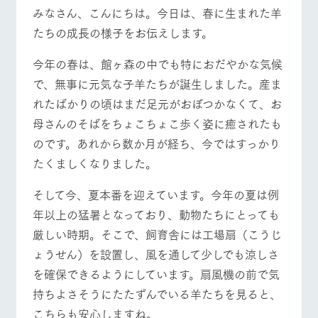
施設・体験情報
みなさん、こんにちは。今日は、春に生まれた羊
牧場トップ
今日の牧場
牧場の楽しみ方
たちの成長の様子をお伝えします。
ArkFarm Wedding
フラワー
動物とふ
アクティ
ガーデン
れあう
ビティ／
今年の春は、館ヶ森の中でも特におだやかな気候
体験
花のある美しい
触れて、感じ
で、無事に元気な子羊たちが誕生しました。産ま
ツリーハウスや
イベント/フェア
レストラン/BBQ
フラワーガーデン
自然環境の中、
て、学ぶ。館ヶ
お知らせ
各種体験教室な
れたばかりの頃はまだ足元がおぼつかなくて、お
季節の移り変わ
森の雄大な自然
ど、楽しみなが
りを存分に味わ
なかで動物とふ
ブログ
母さんのそばをちょこちょこ歩く姿に癒されたも
ら学べる様々な
う
れあう
アクティビティ
のです。あれから数か月が経ち、今ではすっかり
お問い合わせ・資料請求
営業時
たくましくなりました。
動物とふれあう
アクティビティ/体験
ショップ/お買い物
生産品カタログ・資料DL
間・料金
レストラ
ショップ
牧場マッ
ン
／お買い
プ
交通アク
そして今、夏本番を迎えています。今年の夏は例
English (Google Translate)
物
セス
牧場の生産品を
牧場マップのダ
年以上の猛暑となっており、動物たちにとっても
丹精込めて育て
知り尽くした料
ウンロード
よくいた
だく質問
た生産品をはじ
厳しい時期。そこで、飼育舎には工場扇（こうじ
理人が腕を振
牧場マップを見る
周遊バス
ネットショップ
め、牧場産の逸
い、ビュッフェ
ょうせん）を設置し、風を通して少しでも涼しさ
団体のお
品を取り揃えた
スタイルで提供
客様へ
店舗
を確保できるようにしています。扇風機の前で気
ペットを
持ちよさそうにたたずんでいる羊たちを見ると、
お連れの
周遊バス
お客様へ
こちらも安心しますね。