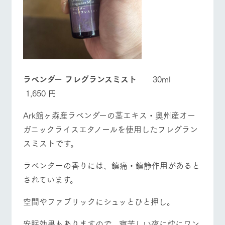
お問い合
牧場内を巡る周
営業時間・料金
交通アクセス
わせ・資
遊バスのご案内
料請求
よくあるご質問
団体のお客様へ
個人情報取扱いについて
ペットをお連れの
お問い合わせ
お客様へ
ラベンダー フレグランスミスト
30ml
1,650 円
Ark館ヶ森産ラベンダーの茎エキス・奥州産オー
ガニックライスエタノールを使用したフレグラン
スミストです。
ラベンターの香りには、鎮痛・鎮静作用があると
されています。
空間やファブリックにシュッとひと押し。
安眠効果もありますので、寝苦しい夜に枕にワン