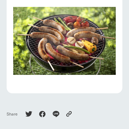
お問い合
牧場内を巡る周
わせ・資
よくあるご質問
団体のお客様へ
遊バスのご案内
料請求
個人情報取扱いについて
ペットをお連れの
お問い合わせ
お客様へ
Share