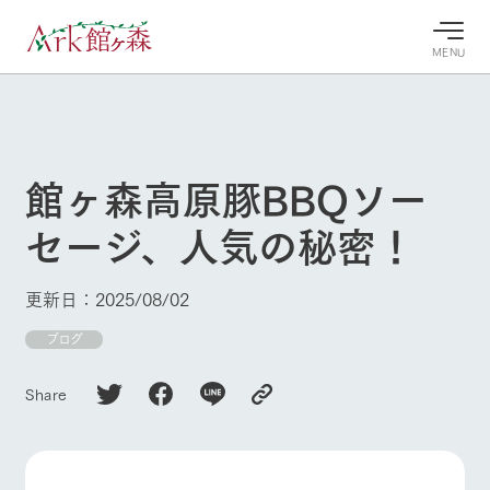
MENU
30°c
/
22°c
30°c
/
22°c
8/6
8/6
2026
2026
(木)
(木)
館ヶ森高原豚BBQソー
牧場へ行
よく見られている情報
セージ、人気の秘密！
く
ホーム
今日の牧
イベン
牧場の楽
場・営業
ト/フェ
しみ方
Ark館ヶ森について
更新日：2025/08/02
案内
ア
牧場スタッフが
本日の営業時間
Ark館ヶ森で開
ブログ
季節ごとの楽し
牧場に行く
や牧場の天気、
催しているイベ
み方やシーン別
ガーデンの開花
ント・フェアの
の楽しみ方をナ
Share
状況などを毎日
情報やスケジュ
ビゲート
更新
ール
私たちの取り組み
生産品を見る
牧場トップ
今日の牧場
牧場の楽しみ方