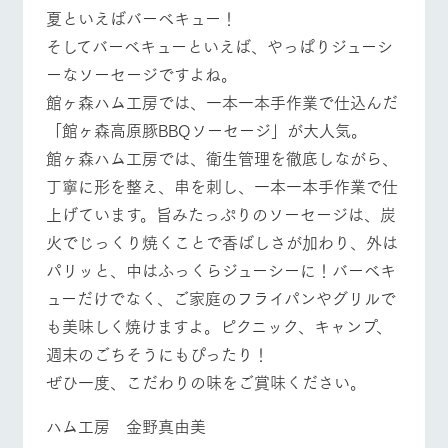
施設・体験情報
夏といえばバーベキュー！
そしてバーベキューといえば、やっぱりジューシ
ArkFarm Wedding
フラワー
動物とふ
アクティ
ーなソーセージですよね。
ガーデン
れあう
ビティ／
体験
館ヶ森ハム工房では、一本一本手作業で仕込んだ
イベント/フェア
レストラン/BBQ
フラワーガーデン
花のある美しい
触れて、感じ
ツリーハウスや
自然環境の中、
て、学ぶ。館ヶ
「館ヶ森高原豚BBQソーセージ」が大人気。
お知らせ
各種体験教室な
季節の移り変わ
森の雄大な自然
館ヶ森ハム工房では、衛生管理を徹底しながら、
ど、楽しみなが
りを存分に味わ
なかで動物とふ
ブログ
ら学べる様々な
う
れあう
丁寧に形を整え、串を刺し、一本一本手作業で仕
アクティビティ
お問い合わせ・資料請求
動物とふれあう
アクティビティ/体験
ショップ/お買い物
上げています。旨みたっぷりのソーセージは、炭
営業時
生産品カタログ・資料DL
間・料金
火でじっくり焼くことで香ばしさが加わり、外は
レストラ
ショップ
牧場マッ
ン
／お買い
プ
パリッと、中はふっくらジューシーに！バーベキ
交通アク
English (Google Translate)
物
セス
牧場の生産品を
牧場マップのダ
ューだけでなく、ご家庭のフライパンやグリルで
牧場マップを見る
周遊バス
丹精込めて育て
知り尽くした料
ウンロード
よくいた
も美味しく焼けますよ。ピクニック、キャンプ、
だく質問
た生産品をはじ
理人が腕を振
ネットショップ
め、牧場産の逸
い、ビュッフェ
週末のごちそうにもぴったり！
団体のお
品を取り揃えた
スタイルで提供
客様へ
ぜひ一度、こだわりの味をご賞味ください。
店舗
ペットを
お連れの
ハム工房 金野真由美
周遊バス
お客様へ
営業時間・料金
交通アクセス