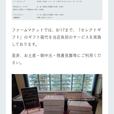
お問い合
牧場内を巡る周
わせ・資
遊バスのご案内
料請求
営業時間・料金
交通アクセス
個人情報取扱いについて
よくあるご質問
団体のお客様へ
ファームマケットでは、8/17まで、「セレクトギ
フト」のギフト箱代を当店負担のサービスを実施
ペットをお連れの
お問い合わせ
お客様へ
しております。
是非、お土産・御中元・残暑見舞等にご利用くだ
さい。