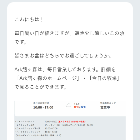
施設・体験情報
ArkFarm Wedding
フラワー
動物とふ
アクティ
こんにちは！
牧場トップ
今日の牧場
牧場の楽しみ方
ガーデン
れあう
ビティ／
体験
毎日暑い日が続きますが、朝晩少し涼しいこの頃
花のある美しい
触れて、感じ
ツリーハウスや
自然環境の中、
て、学ぶ。館ヶ
です。
お知らせ
各種体験教室な
季節の移り変わ
森の雄大な自然
ど、楽しみなが
りを存分に味わ
なかで動物とふ
ブログ
イベント/フェア
レストラン/BBQ
フラワーガーデン
皆さまお盆はどちらでお過ごしでしょうか。
ら学べる様々な
う
れあう
アクティビティ
お問い合わせ・資料請求
Ark館ヶ森は、毎日営業しております。詳細を
営業時
生産品カタログ・資料DL
間・料金
レストラ
ショップ
牧場マッ
「Ark館ヶ森のホームページ」・「今日の牧場」
ン
／お買い
プ
交通アク
English (Google Translate)
物
で見ることができます。
動物とふれあう
アクティビティ/体験
ショップ/お買い物
セス
牧場の生産品を
牧場マップのダ
丹精込めて育て
知り尽くした料
ウンロード
よくいた
だく質問
た生産品をはじ
理人が腕を振
ネットショップ
め、牧場産の逸
い、ビュッフェ
団体のお
品を取り揃えた
スタイルで提供
客様へ
牧場マップを見る
周遊バス
店舗
ペットを
お連れの
周遊バス
お客様へ