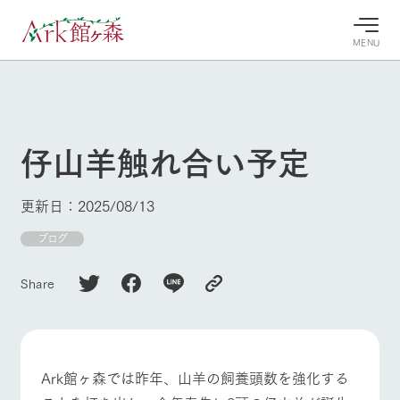
MENU
30°c
/
22°c
30°c
/
22°c
8/6
8/6
2026
2026
(木)
(木)
仔山羊触れ合い予定
牧場へ行
よく見られている情報
く
ホーム
更新日：2025/08/13
今日の牧
イベン
牧場の楽
場・営業
ト/フェ
しみ方
Ark館ヶ森について
ブログ
案内
ア
牧場スタッフが
本日の営業時間
Ark館ヶ森で開
季節ごとの楽し
Share
牧場に行く
や牧場の天気、
催しているイベ
み方やシーン別
ガーデンの開花
ント・フェアの
の楽しみ方をナ
状況などを毎日
情報やスケジュ
ビゲート
更新
ール
私たちの取り組み
Ark館ヶ森では昨年、山羊の飼養頭数を強化する
生産品を見る