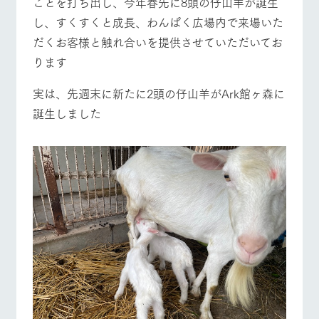
ことを打ち出し、今年春先に8頭の仔山羊が誕生
施設・体験情報
牧場トップ
今日の牧場
牧場の楽しみ方
し、すくすくと成長、わんぱく広場内で来場いた
ArkFarm Wedding
フラワー
動物とふ
アクティ
だくお客様と触れ合いを提供させていただいてお
ガーデン
れあう
ビティ／
ります
体験
イベント/フェア
レストラン/BBQ
フラワーガーデン
花のある美しい
触れて、感じ
ツリーハウスや
自然環境の中、
て、学ぶ。館ヶ
実は、先週末に新たに2頭の仔山羊がArk館ヶ森に
お知らせ
各種体験教室な
季節の移り変わ
森の雄大な自然
誕生しました
ど、楽しみなが
りを存分に味わ
なかで動物とふ
ブログ
ら学べる様々な
う
れあう
アクティビティ
お問い合わせ・資料請求
動物とふれあう
アクティビティ/体験
ショップ/お買い物
営業時
生産品カタログ・資料DL
間・料金
レストラ
ショップ
牧場マッ
ン
／お買い
プ
交通アク
English (Google Translate)
物
セス
牧場の生産品を
牧場マップのダ
丹精込めて育て
知り尽くした料
ウンロード
よくいた
牧場マップを見る
周遊バス
だく質問
た生産品をはじ
理人が腕を振
ネットショップ
め、牧場産の逸
い、ビュッフェ
団体のお
品を取り揃えた
スタイルで提供
客様へ
店舗
ペットを
お連れの
周遊バス
お客様へ
営業時間・料金
交通アクセス