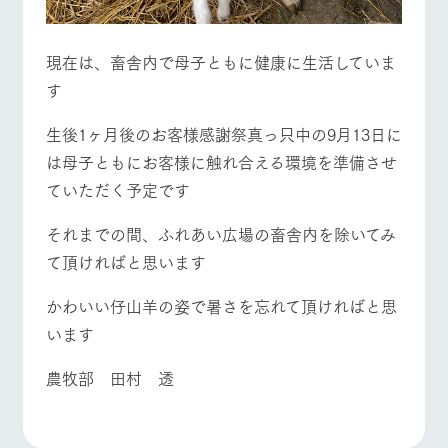
お問い合
牧場内を巡る周
わせ・資
遊バスのご案内
料請求
よくあるご質問
団体のお客様へ
現在は、畜舎内で母子ともに健康に生活していま
個人情報取扱いについて
ペットをお連れの
す
お問い合わせ
お客様へ
生後1ヶ月後のお客様感謝祭真っ只中の9月13日に
は母子ともにお客様に触れ合える環境を準備させ
ていただく予定です
それまでの間、ふれあい広場の畜舎内を除いてみ
て頂ければと思います
かわいい仔山羊の姿で暑さを忘れて頂ければと思
います
農牧部 田村 透