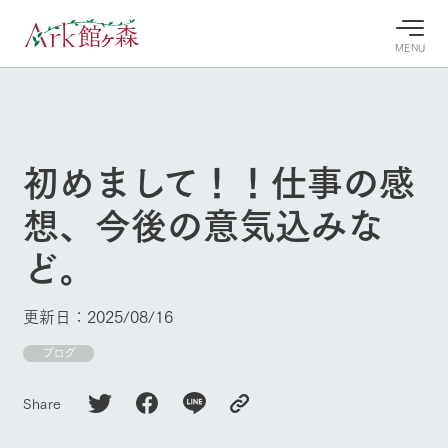
MENU
30°c
/
22°c
30°c
/
22°c
8/6
8/6
2026
2026
(木)
(木)
初めまして！！仕事の感
牧場へ行
よく見られている情報
想、今後の意気込みな
く
ホーム
今日の牧
イベン
牧場の楽
ど。
場・営業
ト/フェ
しみ方
Ark館ヶ森について
案内
ア
牧場スタッフが
本日の営業時間
Ark館ヶ森で開
季節ごとの楽し
更新日：2025/08/16
牧場に行く
や牧場の天気、
催しているイベ
み方やシーン別
ガーデンの開花
ント・フェアの
の楽しみ方をナ
ブログ
状況などを毎日
情報やスケジュ
ビゲート
更新
ール
私たちの取り組み
Share
生産品を見る
牧場トップ
今日の牧場
牧場の楽しみ方