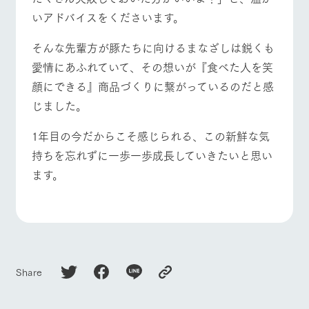
お問い合
牧場内を巡る周
いアドバイスをくださいます。
わせ・資
よくあるご質問
団体のお客様へ
遊バスのご案内
料請求
そんな先輩方が豚たちに向けるまなざしは鋭くも
個人情報取扱いについて
ペットをお連れの
お問い合わせ
お客様へ
愛情にあふれていて、その想いが『食べた人を笑
顔にできる』商品づくりに繋がっているのだと感
じました。
1年目の今だからこそ感じられる、この新鮮な気
持ちを忘れずに一歩一歩成長していきたいと思い
ます。
Share