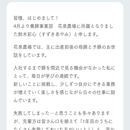
施設・体験情報
ArkFarm Wedding
フラワー
動物とふ
アクティ
皆様、はじめまして！
ガーデン
れあう
ビティ／
4月より養豚事業部 花泉農場に所属となりまし
体験
イベント/フェア
レストラン/BBQ
フラワーガーデン
花のある美しい
触れて、感じ
た鈴木彩心（すずきあやみ）と申します。
ツリーハウスや
自然環境の中、
て、学ぶ。館ヶ
お知らせ
各種体験教室な
季節の移り変わ
森の雄大な自然
花泉農場では、主に出産前後の母豚と子豚のお世
ど、楽しみなが
りを存分に味わ
なかで動物とふ
ブログ
ら学べる様々な
う
れあう
話をしています。
アクティビティ
お問い合わせ・資料請求
動物とふれあう
アクティビティ/体験
ショップ/お買い物
営業時
入社するまで豚を間近で見る機会がなかった私に
生産品カタログ・資料DL
間・料金
レストラ
ショップ
牧場マッ
ン
／お買い
プ
とって、毎日が学びの連続です。
交通アク
English (Google Translate)
物
セス
新しいことに挑戦し、少しずつ自分にできる業務
牧場の生産品を
牧場マップのダ
丹精込めて育て
牧場マップを見る
周遊バス
知り尽くした料
ウンロード
よくいた
が増えていく楽しさを感じながら日々の仕事に励
だく質問
た生産品をはじ
理人が腕を振
んでいます。
ネットショップ
め、牧場産の逸
い、ビュッフェ
団体のお
品を取り揃えた
スタイルで提供
客様へ
店舗
失敗してしまった…と思うことも多々あります
ペットを
が、先輩方は皆さん口を揃えて「1年目のうちに
お連れの
周遊バス
お客様へ
営業時間・料金
交通アクセス
たくさん失敗しておいた方がいいよ！」と、温か