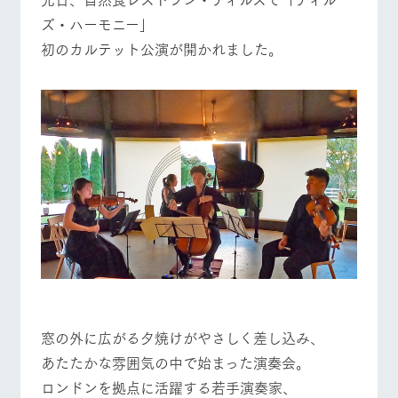
フラワーガー
動物とふれあ
ズ・ハーモニー」
牧場トップ
今日の牧場
牧場の楽しみ方
デン
う
初のカルテット公演が開かれました。
ArkFarm Wedding
花のある美しい自然
触れて、感じて、学
環境の中、季節の移
ぶ。館ヶ森の雄大な
り変わりを存分に味
自然なかで動物とふ
わう
れあう
お知らせ
イベント/フェア
レストラン/BBQ
フラワーガーデン
ブログ
ショップ／お
レストラン
営業時間・料金
買い物
お問い合わせ・資料請求
交通アクセス
牧場の生産品を知り
丹精込めて育てた生
尽くした料理人が腕
生産品カタログ・資料DL
動物とふれあう
アクティビティ/体験
ショップ/お買い物
産品をはじめ、牧場
よくいただく質
を振い、ビュッフェス
産の逸品を取り揃え
問
タイルで提供
English (Google Translate)
た店舗
団体のお客様へ
周遊バス
ペットをお連れ
のお客様へ
ネットショップ
牧場マップを見る
周遊バス
牧場内を巡る周遊バ
お問い合わせ・
窓の外に広がる夕焼けがやさしく差し込み、
スのご案内
資料請求
あたたかな雰囲気の中で始まった演奏会。
ロンドンを拠点に活躍する若手演奏家、