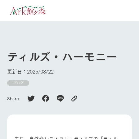
30°c
/
22°c
8/10
2026
(月)
ティルズ・ハーモニー
牧場へ行く
よく見られている情報
ホーム
更新日：2025/08/22
今日の牧場・
イベント/フェ
営業案内
ア
Ark館ヶ森について
ブログ
本日の営業時間や牧
Ark館ヶ森で開催して
場の天気、ガーデン
いるイベント・フェ
Share
牧場に行く
の開花状況などを毎
アの情報やスケジュ
日更新
ール
私たちの取り組み
施設・体験情報
生産品を見る
先日、自然食レストラン・ティルズで「ティル