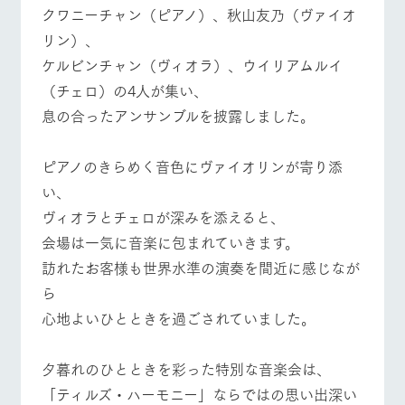
クワニーチャン（ピアノ）、秋山友乃（ヴァイオ
営業時間・料金
交通アクセス
リン）、
ケルビンチャン（ヴィオラ）、ウイリアムルイ
個人情報取扱いについて
よくあるご質問
団体のお客様へ
（チェロ）の4人が集い、
ペットをお連れの
お問い合わせ
お客様へ
息の合ったアンサンブルを披露しました。
ピアノのきらめく音色にヴァイオリンが寄り添
い、
ヴィオラとチェロが深みを添えると、
会場は一気に音楽に包まれていきます。
訪れたお客様も世界水準の演奏を間近に感じなが
ら
心地よいひとときを過ごされていました。
夕暮れのひとときを彩った特別な音楽会は、
「ティルズ・ハーモニー」ならではの思い出深い