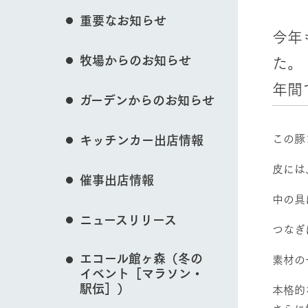
花のある美しい自
イベント/フェア
重要なお知らせ
わりを存分に味わ
今年
営業時間・料金
た。
牧場からのお知らせ
交通アクセス
レストラン
年間
よくいただく質問
動物とふれあう
牧場の生産品を知
ガーデンからのお知らせ
い、ビュッフェス
団体のお客様へ
50周年ヒスト
周遊バス
ペットをお連れのお客様へ
この豚
キッチンカー出店情報
アークグループの
記念し、これま
牧場マップを見る
お問い合わせ・資料請求
牧場内を巡る周遊
皮には
とめた映像を制
催事出店情報
た。（動画サイ
中の具
ニュースリリース
つなぎ
営業時間・料金
交通アクセス
エコール館ヶ森（冬の
素材の
イベント［マラソン・
駅伝］）
本格的