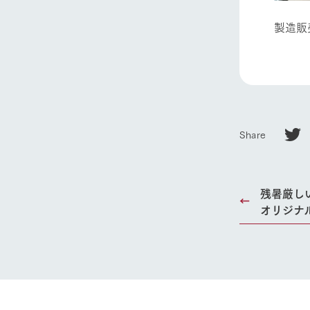
製造販
ホーム
Ark館ヶ
Share
わたしたち
1Pでわかる
残暑厳し
農業の未来
オリジナ
企業情報
事業一覧
50周年ヒス