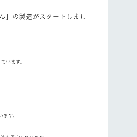
自然
ツリーハウスや各種体験教室など、楽しみな
フラワーガーデン
がら学べる様々なアクティビティ
まん」の製造がスタートしまし
牧場マップ
ショップ/お買い物
産の
牧場マップのダウンロード
っています。
ットをお連れの
お客様へ
お問い合わせ
います。