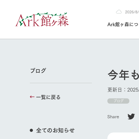
2026/
2026
Ark館ヶ森に
8/8
30°c
/
22°c
2026
(土)
Ark館ヶ森について
私たちの取り組み
生産品を見る
牧場へ行く
よく見られて
今年
ブログ
今日の牧場
本日の営業時間や
更新日：2025/
花状況などを毎日
一覧に戻る
1Pでわかる A
育てる
館ヶ森高原豚
ブログ
私たちの創業ス
環境を整え、
岩手県館ヶ森地
牧場トップ
施設・体験情
Share
事業領域・取り
豊かな命を育む
の中、徹底した
トピックを取り上
しい衛生管理の
わかりやすくご
て育てています。
全てのお知らせ
フラワーガ