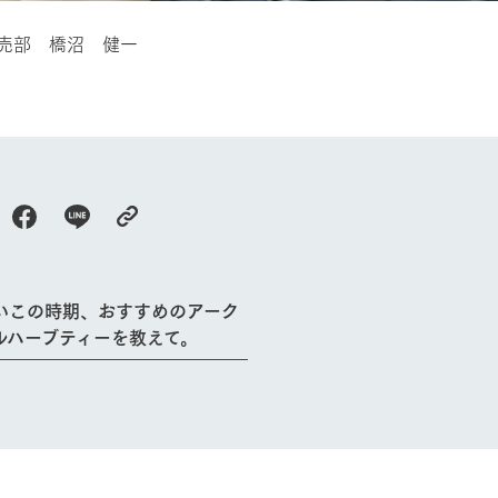
売部 橋沼 健一
牧場に行く
私たちの取
今日の牧場
育てる
森について
館ヶ森エリアについて
つくる
イベント
つなげる
の想い
牧場の楽しみ方
循環する
Ark館ヶ森
フラワーガーデン
いこの時期、おすすめのアーク
に向けて
動物とふれあう
ルハーブティーを教えて。
生産品を見
アクティビティ・体験
レストラン
トリー映像
生産品一覧
ショップ／お買い物
館ヶ森高原豚
牧場マップ
生産品への想
周遊バスのご案内