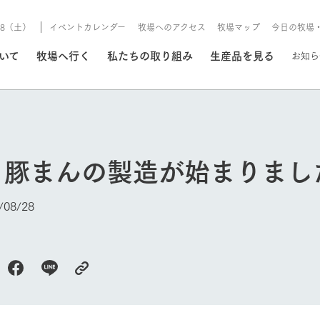
8/8（土）
イベントカレンダー
牧場へのアクセス
牧場マップ
今日の牧場
/8/8（土）
ついて
牧場へ行く
私たちの取り組み
生産品を見る
お知ら
いる情報
も豚まんの製造が始まりまし
・営業案内
イベント/フェア
牧場の天気、ガーデンの開
08/28
Ark館ヶ森で開催しているイベント・フ
更新
情報やスケジュール
rk館ヶ森
わたしたちの想い
つくる
生産品一覧
農業の未来
つなげる
生産品への
トーリーから、
域の豊かな自然
生きることは食べること。「食
おいしさと安心を、
健やかで笑顔溢れる毎日のため
循環型農業
食を人々に
Ark館ヶ森
今日の牧場
報
組みまで、関連
こだわりと、厳
はいのち」の理念に込められた
まっすぐにつくる
に、安全・安心で高品質なもの
持続可能な
未来への輪
族に安心し
げながら1Pで
元、愛情を込め
想いや、農業を未来につなぐた
だけをつくっています。
ている3つ
のだけを作
紹介します。
めの使命をお伝えします。
します。
信念のもと
ーデン
動物とふれあう