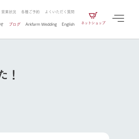
・営業状況
各種ご予約
よくいただく質問
ネットショップ
せ
ブログ
Arkfarm Wedding
English
た！
牧場の楽しみ方
ェアの
牧場スタッフが季節ごとの楽しみ方やシーン
別の楽しみ方をナビゲート
に向けて
想い
企業情報
循環する
をはじめ、私たちが
届け、
の食品はすべて、「家
1972年から時代の変革とともに
この地で挑んできた
牧場の楽しみ方
農業のために推進し
を描く
て食べさせられるも
歩んできたArk館ヶ森のヒストリ
循環型農業のかたち
の取り組みをご紹介
る」という一貫した
ーや会社概要など、株式会社ア
で作られています。
ークにまつわる情報をご紹介し
アクティビティ／体験
ます。