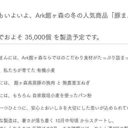
然環境の中、季節の移り変
触れて、感じて、学ぶ。館ヶ森の雄大な
レストラン/BBQ
う
なかで動物とふれあう
もいよいよ、Ark館ヶ森の冬の人気商品「豚
ショップ／お買い物
でおよそ 35,000個 を製造予定です。
アクティビティ/体験
り尽くした料理人が腕を振
丹精込めて育てた生産品をはじめ、牧場
タイルで提供
逸品を取り揃えた店舗
リー映像
まんには、Ark館ヶ森ならではのこだわり食材がたっぷり詰ま
創業50周年を
でのあゆみをま
周遊バス
バスのご案内
、私たちが育てた 有機小麦
作いたしまし
トが開きます）
には、 館ヶ森高原豚の挽肉 と 無農薬玉ねぎ
には、もちろん 自家栽培小麦を使ったパン粉
よくあるご質問
団体のお客様へ
ペ
一つひとつに、安心とおいしさを大切にした思いが込められて
な製造は、暑さが落ち着く 10月中旬頃 からスタートし、