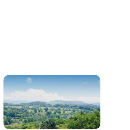
ding
Wedding