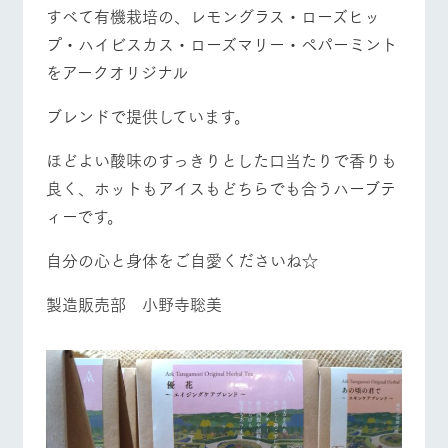
お問い合
すべて有機栽培の、レモングラス・ローズヒッ
牧場内を巡る周
わせ・資
遊バスのご案内
営業時間・料金
交通アクセス
料請求
プ・ハイビスカス・ローズマリー・ペパーミント
をアークオリジナル
個人情報取扱いについて
よくあるご質問
団体のお客様へ
ブレンドで提供しています。
ペットをお連れの
お問い合わせ
お客様へ
ほどよい酸味のすっきりとした口当たりで香りも
良く、ホットもアイスもどちらでも合うハーブテ
ィーです。
自分の心と身体をご自愛くださいね☆
製造販売部 小野寺聡美