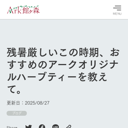
MENU
30°c
/
22°c
30°c
/
22°c
8/9
8/9
2026
2026
(日)
(日)
残暑厳しいこの時期、お
牧場へ行
よく見られている情報
すすめのアークオリジナ
く
ホーム
今日の牧
イベン
牧場の楽
ルハーブティーを教え
場・営業
ト/フェ
しみ方
Ark館ヶ森について
案内
ア
て。
牧場スタッフが
本日の営業時間
Ark館ヶ森で開
季節ごとの楽し
牧場に行く
や牧場の天気、
催しているイベ
み方やシーン別
ガーデンの開花
ント・フェアの
の楽しみ方をナ
更新日：2025/08/27
状況などを毎日
情報やスケジュ
ビゲート
更新
ール
私たちの取り組み
ブログ
生産品を見る
Share