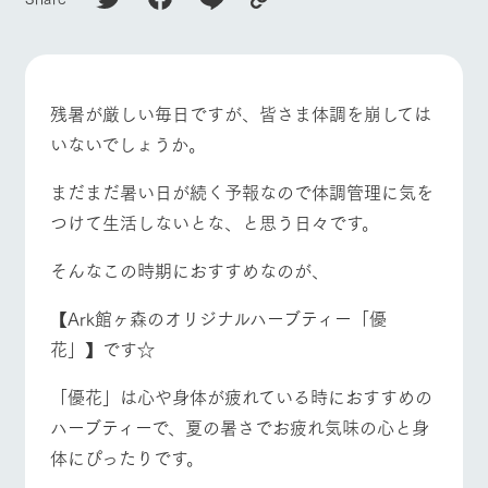
施設・体験情報
牧場トップ
今日の牧場
牧場の楽しみ方
ArkFarm Wedding
フラワー
動物とふ
アクティ
ガーデン
れあう
ビティ／
体験
残暑が厳しい毎日ですが、皆さま体調を崩しては
花のある美しい
触れて、感じ
ツリーハウスや
自然環境の中、
て、学ぶ。館ヶ
いないでしょうか。
お知らせ
各種体験教室な
季節の移り変わ
森の雄大な自然
イベント/フェア
レストラン/BBQ
フラワーガーデン
ど、楽しみなが
りを存分に味わ
なかで動物とふ
ブログ
まだまだ暑い日が続く予報なので体調管理に気を
ら学べる様々な
う
れあう
アクティビティ
つけて生活しないとな、と思う日々です。
お問い合わせ・資料請求
営業時
生産品カタログ・資料DL
間・料金
レストラ
ショップ
牧場マッ
そんなこの時期におすすめなのが、
動物とふれあう
アクティビティ/体験
ショップ/お買い物
ン
／お買い
プ
交通アク
English (Google Translate)
物
セス
【Ark館ヶ森のオリジナルハーブティー「優
牧場の生産品を
牧場マップのダ
丹精込めて育て
知り尽くした料
ウンロード
よくいた
花」】です☆
だく質問
た生産品をはじ
理人が腕を振
ネットショップ
め、牧場産の逸
い、ビュッフェ
団体のお
牧場マップを見る
周遊バス
「優花」は心や身体が疲れている時におすすめの
品を取り揃えた
スタイルで提供
客様へ
店舗
ハーブティーで、夏の暑さでお疲れ気味の心と身
ペットを
お連れの
体にぴったりです。
周遊バス
お客様へ