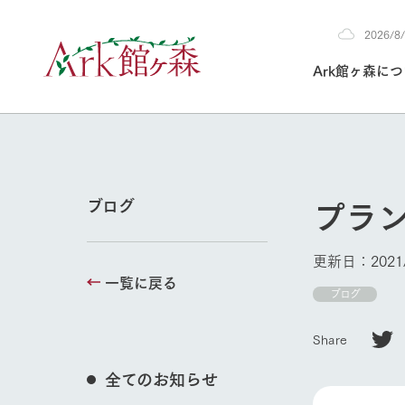
2026/
2026
Ark館ヶ森に
8/6
30°c
/
22°c
2026
(木)
Ark館ヶ森について
私たちの取り組み
生産品を見る
牧場へ行く
よく見られて
プラ
ブログ
今日の牧場
本日の営業時間や
更新日：2021/
花状況などを毎日
一覧に戻る
1Pでわかる A
育てる
館ヶ森高原豚
ブログ
私たちの創業ス
環境を整え、
岩手県館ヶ森地
施設・体験情
牧場トップ
Share
事業領域・取り
豊かな命を育む
の中、徹底した
トピックを取り上
しい衛生管理の
わかりやすくご
て育てています。
全てのお知らせ
フラワーガ