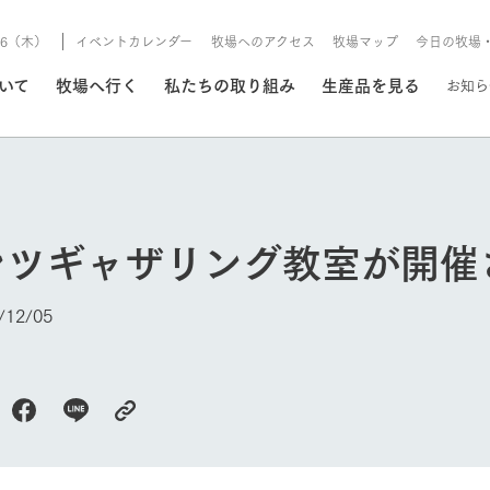
8/6（木）
イベントカレンダー
牧場へのアクセス
牧場マップ
今日の牧場
/8/6（木）
ついて
牧場へ行く
私たちの取り組み
生産品を見る
お知ら
いる情報
ンツギャザリング教室が開催
・営業案内
イベント/フェア
牧場の天気、ガーデンの開
12/05
Ark館ヶ森で開催しているイベント・フ
更新
情報やスケジュール
rk館ヶ森
わたしたちの想い
つくる
生産品一覧
農業の未来
つなげる
生産品への
トーリーから、
域の豊かな自然
生きることは食べること。「食
おいしさと安心を、
健やかで笑顔溢れる毎日のため
循環型農業
食を人々に
Ark館ヶ森
報
今日の牧場
組みまで、関連
こだわりと、厳
はいのち」の理念に込められた
まっすぐにつくる
に、安全・安心で高品質なもの
持続可能な
未来への輪
族に安心し
げながら1Pで
元、愛情を込め
想いや、農業を未来につなぐた
だけをつくっています。
ている3つ
のだけを作
紹介します。
めの使命をお伝えします。
します。
信念のもと
ーデン
動物とふれあう