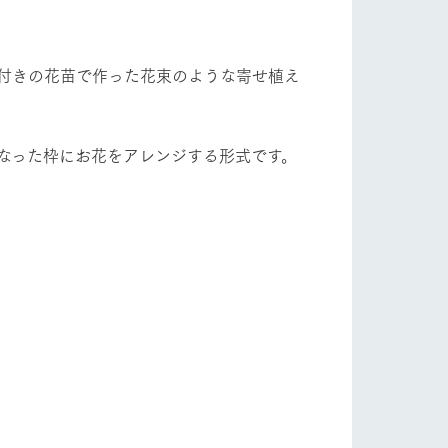
自然
ツリーハウスや各種体験教室など、楽しみな
フラワーガーデン
がら学べる様々なアクティビティ
付きの花苗で作った花束のような寄せ植え
牧場マップ
産の
牧場マップのダウンロード
ショップ/お買い物
になった枠にお花をアレンジする形式です。
ットをお連れの
お客様へ
お問い合わせ