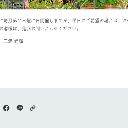
に毎月第２日曜に日開催しますが、平日にご希望の場合は、お
お客様は、是非お問い合わせください。
：三浦 尚輝
牧場に行く
私たちの取
今日の牧場
育てる
森について
館ヶ森エリアについて
つくる
イベント
つなげる
の想い
牧場の楽しみ方
循環する
Ark館ヶ森
フラワーガーデン
に向けて
動物とふれあう
生産品を見
アクティビティ・体験
レストラン
トリー映像