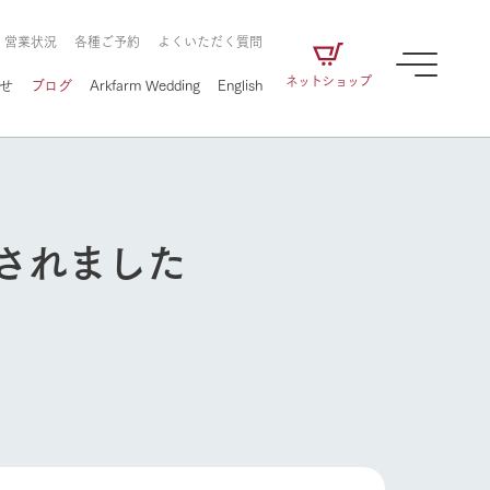
・営業状況
各種ご予約
よくいただく質問
ネットショップ
せ
ブログ
Arkfarm Wedding
English
されました
牧場の楽しみ方
ェアの
牧場スタッフが季節ごとの楽しみ方やシーン
別の楽しみ方をナビゲート
に向けて
想い
企業情報
循環する
をはじめ、私たちが
届け、
の食品はすべて、「家
1972年から時代の変革とともに
この地で挑んできた
牧場の楽しみ方
農業のために推進し
を描く
て食べさせられるも
歩んできたArk館ヶ森のヒストリ
循環型農業のかたち
の取り組みをご紹介
る」という一貫した
ーや会社概要など、株式会社ア
で作られています。
ークにまつわる情報をご紹介し
アクティビティ／体験
ます。