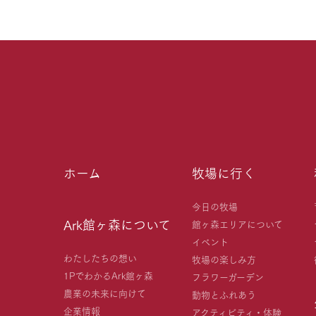
ホーム
牧場に行く
今日の牧場
Ark館ヶ森について
館ヶ森エリアについて
イベント
わたしたちの想い
牧場の楽しみ方
1PでわかるArk館ヶ森
フラワーガーデン
農業の未来に向けて
動物とふれあう
企業情報
アクティビティ・体験