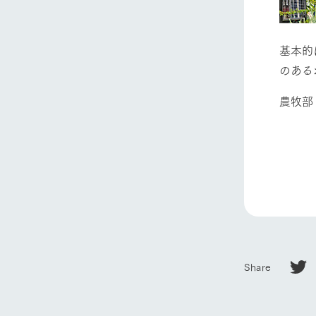
基本的
のある
農牧部
ホーム
Ark館ヶ
わたしたち
1Pでわかる
農業の未来
Share
企業情報
事業一覧
50周年ヒス