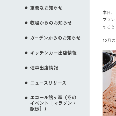
花のある美しい自
重要なお知らせ
イベント/フェア
わりを存分に味わ
本日、
営業時間・料金
プラン
牧場からのお知らせ
交通アクセス
レストラン
のこと
よくいただく質問
牧場の生産品を知
動物とふれあう
ガーデンからのお知らせ
い、ビュッフェス
12月
団体のお客様へ
50周年ヒスト
周遊バス
ペットをお連れのお客様へ
キッチンカー出店情報
アークグループの
記念し、これま
お問い合わせ・資料請求
牧場内を巡る周遊
牧場マップを見る
とめた映像を制
催事出店情報
た。（動画サイ
ニュースリリース
営業時間・料金
交通アクセス
エコール館ヶ森（冬の
イベント［マラソン・
駅伝］）