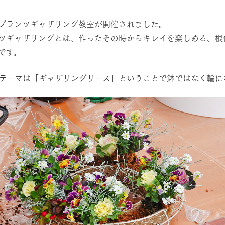
然環境の中、季節の移り変
触れて、感じて、学ぶ。館ヶ森の雄大な
レストラン/BBQ
う
なかで動物とふれあう
プランツギャザリング教室が開催されました。
ツギャザリングとは、作ったその時からキレイを楽しめる、根
ショップ／お買い物
です。
り尽くした料理人が腕を振
丹精込めて育てた生産品をはじめ、牧場
アクティビティ/体験
タイルで提供
逸品を取り揃えた店舗
のテーマは「ギャザリングリース」ということで鉢ではなく輪
リー映像
創業50周年を
でのあゆみをま
バスのご案内
周遊バス
作いたしまし
トが開きます）
よくあるご質問
団体のお客様へ
ペ