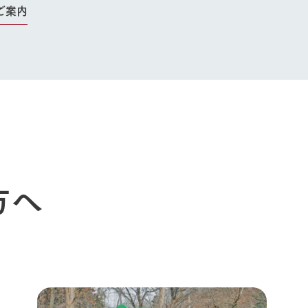
生産品一覧
ショップ／お買い物
ご案内
館ヶ森高原豚
牧場マップ
生産品への想
周遊バスのご案内
Arkfarm Wed
営業時間・料金
アクセス
Arkfarm 
ペットをお連れのお客様へ
よくいただく質問
方へ