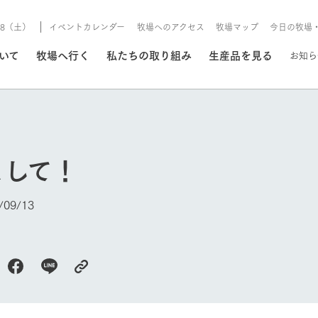
8/8（土）
イベントカレンダー
牧場へのアクセス
牧場マップ
今日の牧場
/8/8（土）
ついて
牧場へ行く
私たちの取り組み
生産品を見る
お知ら
いる情報
まして！
・営業案内
イベント/フェア
牧場の天気、ガーデンの開
09/13
Ark館ヶ森で開催しているイベント・フ
更新
情報やスケジュール
rk館ヶ森
わたしたちの想い
つくる
生産品一覧
農業の未来
つなげる
生産品への
トーリーから、
域の豊かな自然
生きることは食べること。「食
おいしさと安心を、
健やかで笑顔溢れる毎日のため
循環型農業
食を人々に
Ark館ヶ森
報
組みまで、関連
こだわりと、厳
はいのち」の理念に込められた
まっすぐにつくる
に、安全・安心で高品質なもの
持続可能な
未来への輪
族に安心し
今日の牧場
げながら1Pで
元、愛情を込め
想いや、農業を未来につなぐた
だけをつくっています。
ている3つ
のだけを作
紹介します。
めの使命をお伝えします。
します。
信念のもと
ーデン
動物とふれあう