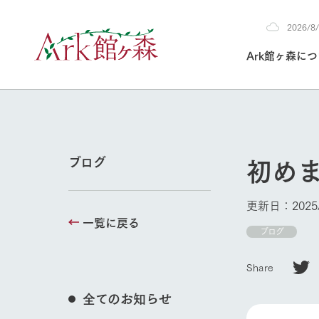
2026/
2026
Ark館ヶ森に
8/8
30°c
/
22°c
2026
(土)
Ark館ヶ森について
私たちの取り組み
生産品を見る
牧場へ行く
よく見られて
初め
ブログ
今日の牧場
本日の営業時間や
更新日：2025/
花状況などを毎日
一覧に戻る
1Pでわかる A
育てる
館ヶ森高原豚
ブログ
私たちの創業ス
環境を整え、
岩手県館ヶ森地
施設・体験情
Share
事業領域・取り
豊かな命を育む
の中、徹底した
牧場トップ
トピックを取り上
しい衛生管理の
わかりやすくご
て育てています。
全てのお知らせ
フラワーガ