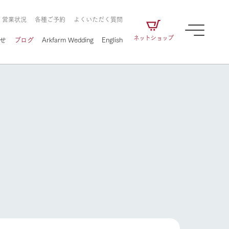
・営業状況
各種ご予約
よくいただく質問
ネットショップ
せ
ブログ
Arkfarm Wedding
English
牧場の楽しみ方
ェアの
牧場スタッフが季節ごとの楽しみ方やシーン
別の楽しみ方をナビゲート
に向けて
想い
企業情報
循環する
をはじめ、私たちが
届け、
の食品はすべて、「家
1972年から時代の変革とともに
この地で挑んできた
農業のために推進し
を描く
て食べさせられるも
歩んできたArk館ヶ森のヒストリ
循環型農業のかたち
牧場の楽しみ方
の取り組みをご紹介
る」という一貫した
ーや会社概要など、株式会社ア
で作られています。
ークにまつわる情報をご紹介し
アクティビティ／体験
ます。