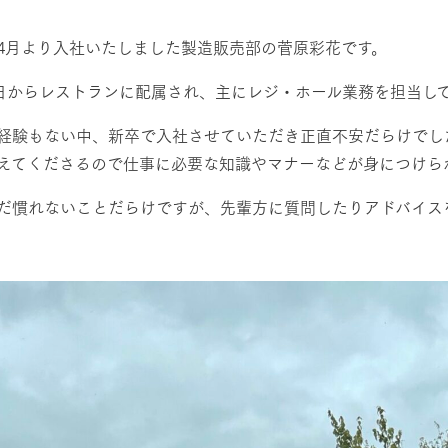
然環境の中、季節の移り変
触れて、感じて、学ぶ。館ヶ森の雄大な
う
なかで動物とふれあう
レストラン/BBQ
4月より入社いたしました製造販売部の菅原彩花です。
ショップ／お買い物
1日からレストランに配属され、主にレジ・ホール業務を担当し
り尽くした料理人が腕を振
丹精込めて育てた生産品をはじめ、牧場
経験もない中、新卒で入社させていただき正直不安だらけでし
タイルで提供
逸品を取り揃えた店舗
アクティビティ/体験
えてくださるので仕事に必要な知識やマナーなどが身につけら
リー映像
だ慣れないことだらけですが、先輩方に質問したりアドバイス
創業50周年を
でのあゆみをま
バスのご案内
。
作いたしまし
周遊バス
トが開きます）
よくあるご質問
団体のお客様へ
ペ