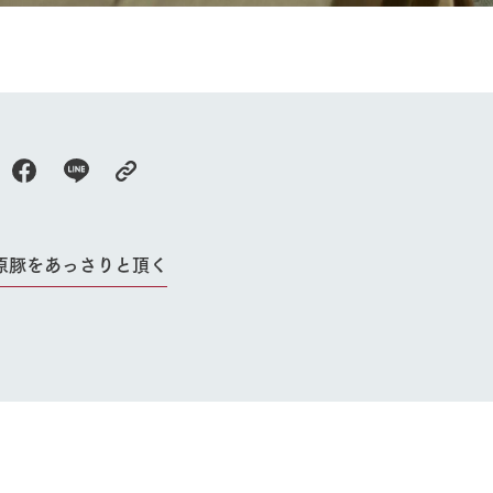
牧場の楽しみ方
循環する
Ark館ヶ森
フラワーガーデン
に向けて
動物とふれあう
生産品を見
アクティビティ・体験
レストラン
トリー映像
生産品一覧
ショップ／お買い物
館ヶ森高原豚
牧場マップ
生産品への想
周遊バスのご案内
Arkfarm Wed
営業時間・料金
アクセス
原豚をあっさりと頂く
Arkfarm 
ペットをお連れのお客様へ
よくいただく質問