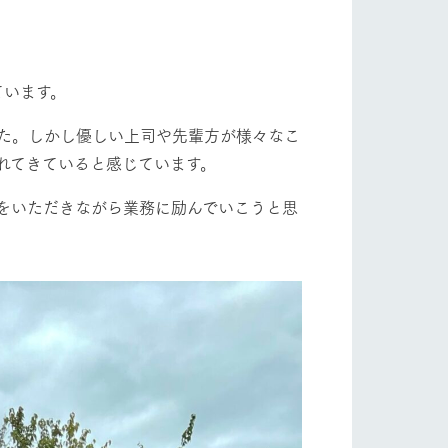
自然
ツリーハウスや各種体験教室など、楽しみな
がら学べる様々なアクティビティ
フラワーガーデン
牧場マップ
ています。
産の
牧場マップのダウンロード
た。しかし優しい上司や先輩方が様々なこ
ショップ/お買い物
れてきていると感じています。
をいただきながら業務に励んでいこうと思
ットをお連れの
お客様へ
お問い合わせ