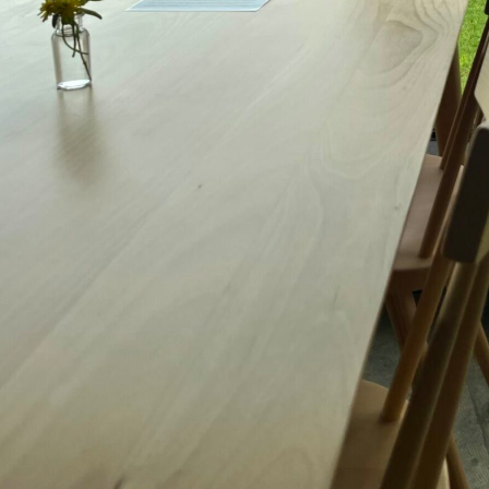
牧場に行く
私たちの取
今日の牧場
育てる
森について
館ヶ森エリアについて
つくる
イベント
つなげる
の想い