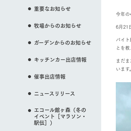
花のある美しい自
重要なお知らせ
わりを存分に味わ
イベント/フェア
今年の
営業時間・料金
牧場からのお知らせ
交通アクセス
レストラン
6月2
よくいただく質問
牧場の生産品を知
バイト
ガーデンからのお知らせ
い、ビュッフェス
動物とふれあう
団体のお客様へ
とを教
50周年ヒスト
周遊バス
ペットをお連れのお客様へ
キッチンカー出店情報
まだま
アークグループの
記念し、これま
お問い合わせ・資料請求
牧場内を巡る周遊
います
とめた映像を制
牧場マップを見る
催事出店情報
た。（動画サイ
ニュースリリース
エコール館ヶ森（冬の
営業時間・料金
交通アクセス
イベント［マラソン・
駅伝］）