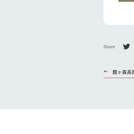
1Pでわかる
農業の未来
企業情報
事業一覧
50周年ヒス
Share
館ヶ森高