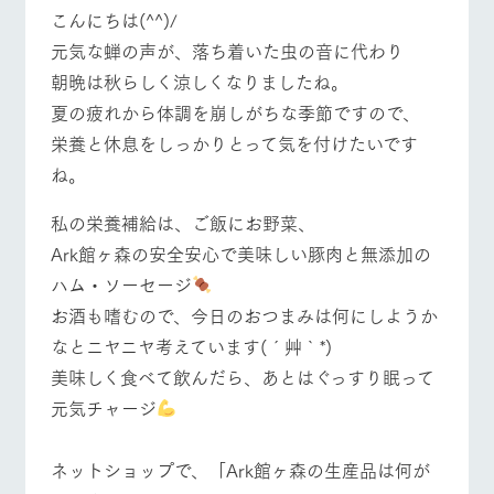
施設・体験情報
こんにちは(^^)/
元気な蝉の声が、落ち着いた虫の音に代わり
ArkFarm Wedding
フラワー
動物とふ
アクティ
牧場トップ
今日の牧場
牧場の楽しみ方
朝晩は秋らしく涼しくなりましたね。
ガーデン
れあう
ビティ／
体験
夏の疲れから体調を崩しがちな季節ですので、
花のある美しい
触れて、感じ
ツリーハウスや
自然環境の中、
て、学ぶ。館ヶ
栄養と休息をしっかりとって気を付けたいです
お知らせ
各種体験教室な
季節の移り変わ
森の雄大な自然
ね。
ど、楽しみなが
りを存分に味わ
なかで動物とふ
ブログ
イベント/フェア
レストラン/BBQ
フラワーガーデン
ら学べる様々な
う
れあう
アクティビティ
私の栄養補給は、ご飯にお野菜、
お問い合わせ・資料請求
営業時
Ark館ヶ森の安全安心で美味しい豚肉と無添加の
生産品カタログ・資料DL
間・料金
レストラ
ショップ
牧場マッ
ハム・ソーセージ
ン
／お買い
プ
交通アク
English (Google Translate)
物
動物とふれあう
アクティビティ/体験
ショップ/お買い物
セス
お酒も嗜むので、今日のおつまみは何にしようか
牧場の生産品を
牧場マップのダ
丹精込めて育て
知り尽くした料
ウンロード
なとニヤニヤ考えています(´艸｀*)
よくいた
だく質問
た生産品をはじ
理人が腕を振
美味しく食べて飲んだら、あとはぐっすり眠って
ネットショップ
め、牧場産の逸
い、ビュッフェ
団体のお
品を取り揃えた
スタイルで提供
元気チャージ
客様へ
店舗
牧場マップを見る
周遊バス
ペットを
お連れの
ネットショップで、「Ark館ヶ森の生産品は何が
周遊バス
お客様へ