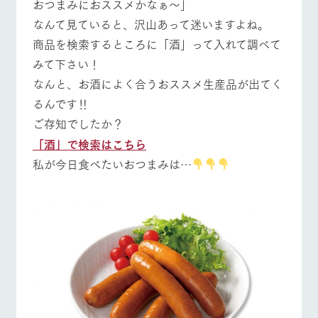
おつまみにおススメかなぁ～」
お問い合
牧場内を巡る周
わせ・資
なんて見ていると、沢山あって迷いますよね。
遊バスのご案内
料請求
商品を検索するところに「酒」って入れて調べて
営業時間・料金
交通アクセス
個人情報取扱いについて
みて下さい！
よくあるご質問
団体のお客様へ
なんと、お酒によく合うおススメ生産品が出てく
るんです‼
ペットをお連れの
お問い合わせ
お客様へ
ご存知でしたか？
「酒」で検索はこちら
私が今日食べたいおつまみは…