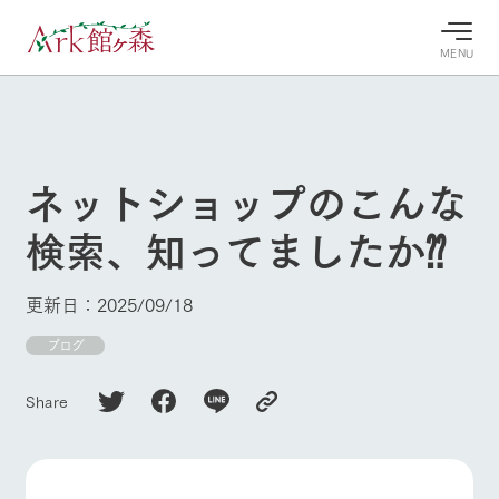
MENU
30°c
/
22°c
30°c
/
22°c
8/6
8/6
2026
2026
(木)
(木)
ネットショップのこんな
牧場へ行
よく見られている情報
検索、知ってましたか⁇
く
ホーム
今日の牧
イベン
牧場の楽
場・営業
ト/フェ
しみ方
Ark館ヶ森について
更新日：2025/09/18
案内
ア
牧場スタッフが
本日の営業時間
Ark館ヶ森で開
ブログ
季節ごとの楽し
牧場に行く
や牧場の天気、
催しているイベ
み方やシーン別
ガーデンの開花
ント・フェアの
の楽しみ方をナ
Share
状況などを毎日
情報やスケジュ
ビゲート
更新
ール
私たちの取り組み
生産品を見る