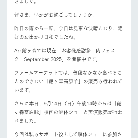
きました。
施設・体験情報
牧場トップ
今日の牧場
牧場の楽しみ方
皆さま、いかがお過ごしでしょうか。
ArkFarm Wedding
フラワー
動物とふ
アクティ
ガーデン
れあう
ビティ／
体験
昨日の雨から一転、今日は見事な快晴となり、絶
花のある美しい
触れて、感じ
好のお出かけ日和でしたね。
ツリーハウスや
自然環境の中、
て、学ぶ。館ヶ
イベント/フェア
レストラン/BBQ
フラワーガーデン
お知らせ
各種体験教室な
季節の移り変わ
森の雄大な自然
ど、楽しみなが
Ark館ヶ森では現在「お客様感謝祭 肉フェス
りを存分に味わ
なかで動物とふ
ブログ
ら学べる様々な
う
れあう
タ September 2025」を開催中です。
アクティビティ
お問い合わせ・資料請求
営業時
ファームマーケットでは、普段なかなか食べるこ
動物とふれあう
アクティビティ/体験
ショップ/お買い物
生産品カタログ・資料DL
間・料金
レストラ
ショップ
牧場マッ
ン
／お買い
プ
とのできない「館ヶ森高原羊」の販売も行われて
交通アク
English (Google Translate)
物
セス
います。
牧場の生産品を
牧場マップのダ
丹精込めて育て
知り尽くした料
ウンロード
よくいた
だく質問
た生産品をはじ
理人が腕を振
さらに本日、9月14日（日）午後14時からは「館
牧場マップを見る
周遊バス
ネットショップ
め、牧場産の逸
い、ビュッフェ
団体のお
ヶ森高原豚」枝肉の解体ショーと実演販売が行わ
品を取り揃えた
スタイルで提供
客様へ
店舗
れました。
ペットを
お連れの
周遊バス
お客様へ
今回は私もサポート役として解体ショーに参加さ