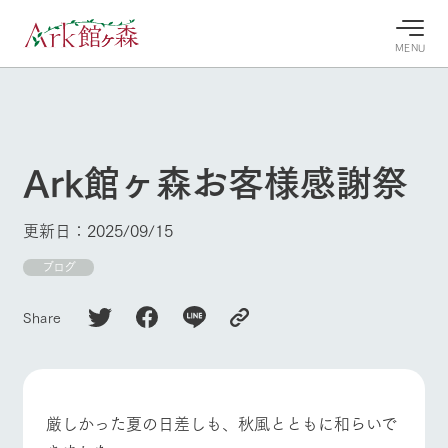
MENU
30°c
/
22°c
30°c
/
22°c
8/9
8/9
2026
2026
(日)
(日)
Ark館ヶ森お客様感謝祭
牧場へ行
よく見られている情報
く
ホーム
更新日：2025/09/15
今日の牧
イベン
牧場の楽
場・営業
ト/フェ
しみ方
Ark館ヶ森について
ブログ
案内
ア
牧場スタッフが
本日の営業時間
Ark館ヶ森で開
季節ごとの楽し
Share
牧場に行く
や牧場の天気、
催しているイベ
み方やシーン別
ガーデンの開花
ント・フェアの
の楽しみ方をナ
状況などを毎日
情報やスケジュ
ビゲート
更新
ール
私たちの取り組み
厳しかった夏の日差しも、秋風とともに和らいで
生産品を見る