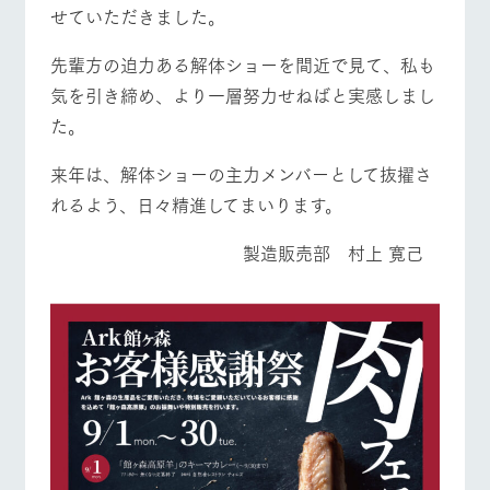
お問い合
せていただきました。
営業時間・料金
交通アクセス
牧場内を巡る周
わせ・資
遊バスのご案内
料請求
先輩方の迫力ある解体ショーを間近で見て、私も
よくあるご質問
団体のお客様へ
個人情報取扱いについて
気を引き締め、より一層努力せねばと実感しまし
ペットをお連れの
お問い合わせ
た。
お客様へ
来年は、解体ショーの主力メンバーとして抜擢さ
れるよう、日々精進してまいります。
製造販売部 村上 寛己