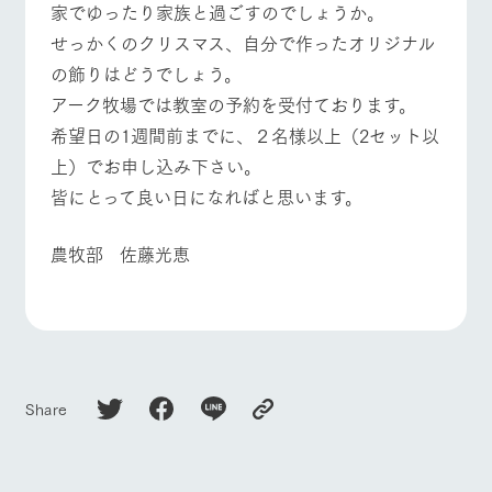
家でゆったり家族と過ごすのでしょうか。
お問い合
牧場内を巡る周
わせ・資
よくあるご質問
団体のお客様へ
せっかくのクリスマス、自分で作ったオリジナル
遊バスのご案内
料請求
の飾りはどうでしょう。
個人情報取扱いについて
ペットをお連れの
お問い合わせ
お客様へ
アーク牧場では教室の予約を受付ております。
希望日の1週間前までに、２名様以上（2セット以
上）でお申し込み下さい。
皆にとって良い日になればと思います。
農牧部 佐藤光恵
Share