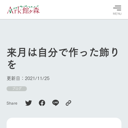
MENU
30°c
/
22°c
30°c
/
22°c
8/8
8/8
2026
2026
(土)
(土)
来月は自分で作った飾り
牧場へ行
よく見られている情報
を
く
ホーム
今日の牧
イベン
牧場の楽
場・営業
ト/フェ
しみ方
Ark館ヶ森について
更新日：2021/11/25
案内
ア
牧場スタッフが
本日の営業時間
Ark館ヶ森で開
ブログ
季節ごとの楽し
牧場に行く
や牧場の天気、
催しているイベ
み方やシーン別
ガーデンの開花
ント・フェアの
の楽しみ方をナ
Share
状況などを毎日
情報やスケジュ
ビゲート
更新
ール
私たちの取り組み
生産品を見る
牧場トップ
今日の牧場
牧場の楽しみ方