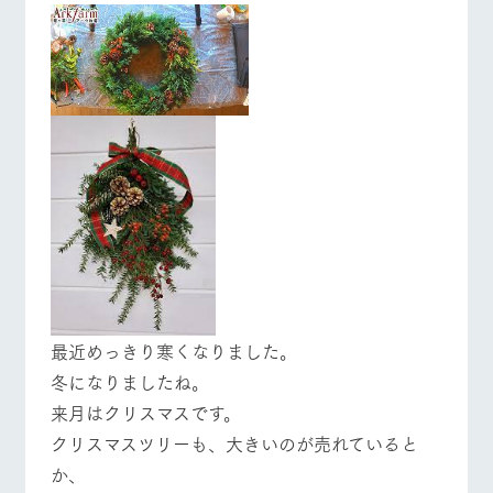
施設・体験情報
ArkFarm Wedding
フラワー
動物とふ
アクティ
ガーデン
れあう
ビティ／
体験
イベント/フェア
レストラン/BBQ
フラワーガーデン
花のある美しい
触れて、感じ
ツリーハウスや
自然環境の中、
て、学ぶ。館ヶ
お知らせ
各種体験教室な
季節の移り変わ
森の雄大な自然
ど、楽しみなが
りを存分に味わ
なかで動物とふ
ブログ
ら学べる様々な
う
れあう
アクティビティ
お問い合わせ・資料請求
動物とふれあう
アクティビティ/体験
ショップ/お買い物
営業時
生産品カタログ・資料DL
間・料金
レストラ
ショップ
牧場マッ
ン
／お買い
プ
交通アク
English (Google Translate)
物
セス
牧場の生産品を
牧場マップのダ
牧場マップを見る
周遊バス
丹精込めて育て
知り尽くした料
ウンロード
よくいた
最近めっきり寒くなりました。
だく質問
た生産品をはじ
理人が腕を振
冬になりましたね。
ネットショップ
め、牧場産の逸
い、ビュッフェ
団体のお
品を取り揃えた
スタイルで提供
客様へ
来月はクリスマスです。
店舗
ペットを
クリスマスツリーも、大きいのが売れていると
お連れの
か、
周遊バス
お客様へ
営業時間・料金
交通アクセス