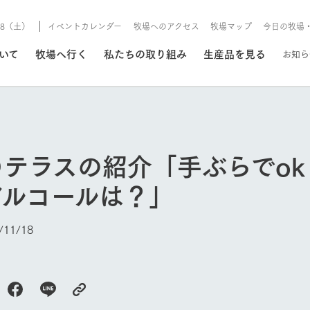
8/8（土）
イベントカレンダー
牧場へのアクセス
牧場マップ
今日の牧場
/8/8（土）
ついて
牧場へ行く
私たちの取り組み
生産品を見る
お知ら
いる情報
Ｑテラスの紹介「手ぶらでo
・営業案内
イベント/フェア
アルコールは？」
牧場の天気、ガーデンの開
Ark館ヶ森で開催しているイベント・フ
更新
情報やスケジュール
rk館ヶ森
わたしたちの想い
つくる
生産品一覧
農業の未来
つなげる
生産品への
11/18
トーリーから、
域の豊かな自然
生きることは食べること。「食
おいしさと安心を、
健やかで笑顔溢れる毎日のため
循環型農業
食を人々に
Ark館ヶ森
報
組みまで、関連
こだわりと、厳
はいのち」の理念に込められた
まっすぐにつくる
に、安全・安心で高品質なもの
持続可能な
未来への輪
族に安心し
げながら1Pで
元、愛情を込め
想いや、農業を未来につなぐた
だけをつくっています。
ている3つ
のだけを作
紹介します。
めの使命をお伝えします。
します。
信念のもと
今日の牧場
ーデン
動物とふれあう