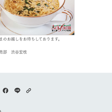
館ヶ森高原豚
牧場マップ
生産品への想
周遊バスのご案内
Arkfarm Wed
営業時間・料金
アクセス
Arkfarm 
ペットをお連れのお客様へ
まのお越しをお待ちしております。
よくいただく質問
売部 渋谷宏枝
う。