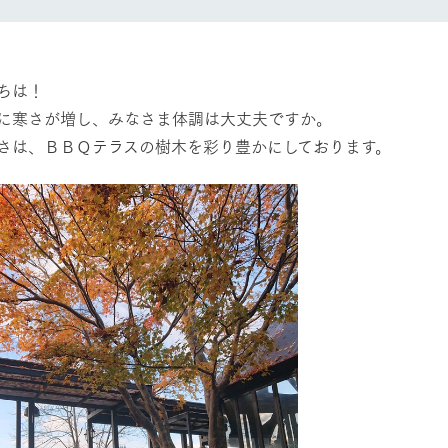
然環境の中、季節の移り変
触れて、感じて、学ぶ。館ヶ森の雄大な
う
なかで動物とふれあう
レストラン/BBQ
ショップ／お買い物
ちは！
に寒さが増し、みなさま体調は大丈夫ですか。
り尽くした料理人が腕を振
丹精込めて育てた生産品をはじめ、牧場
さは、ＢＢＱテラスの樹木を彩り豊かにしております。
タイルで提供
逸品を取り揃えた店舗
リー映像
アクティビティ/体験
創業50周年を
でのあゆみをま
バスのご案内
作いたしまし
トが開きます）
周遊バス
よくあるご質問
団体のお客様へ
ペ