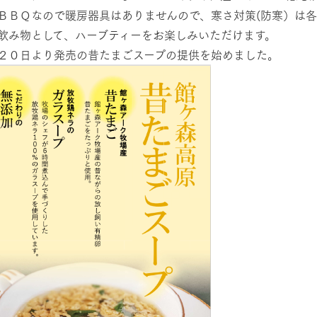
ＢＢＱなので暖房器具はありませんので、寒さ対策(防寒）は
飲み物として、ハーブティーをお楽しみいただけます。
２０日より発売の昔たまごスープの提供を始めました。
牧場に行く
私たちの取
今日の牧場
育てる
森について
館ヶ森エリアについて
つくる
イベント
つなげる
の想い
牧場の楽しみ方
循環する
Ark館ヶ森
フラワーガーデン
に向けて
動物とふれあう
生産品を見
アクティビティ・体験
レストラン
トリー映像
生産品一覧
ショップ／お買い物