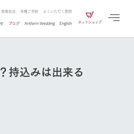
・営業状況
各種ご予約
よくいただく質問
ネットショップ
せ
ブログ
Arkfarm Wedding
English
k？持込みは出来る
牧場の楽しみ方
ェアの
牧場スタッフが季節ごとの楽しみ方やシーン
別の楽しみ方をナビゲート
に向けて
想い
企業情報
循環する
をはじめ、私たちが
届け、
の食品はすべて、「家
1972年から時代の変革とともに
この地で挑んできた
農業のために推進し
を描く
て食べさせられるも
歩んできたArk館ヶ森のヒストリ
循環型農業のかたち
の取り組みをご紹介
る」という一貫した
ーや会社概要など、株式会社ア
で作られています。
ークにまつわる情報をご紹介し
牧場の楽しみ方
アクティビティ／体験
ます。