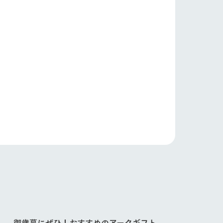
い
ネットショップ
ding
Wedding
御歳暮にぜひ！おすすめのアークギフト