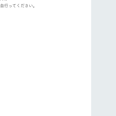
各自行ってください。
り組み
お知らせ
ブログ
お問い合わせ・資料請求
生産品カタログ・資料DL
English (Google Translate)
る