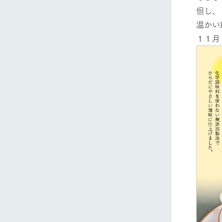
但し、
温かい
１１月
ホーム
Ark館ヶ
わたしたち
1Pでわかる
農業の未来
企業情報
事業一覧
50周年ヒス