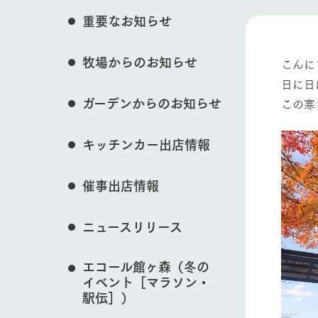
花のある美しい自
重要なお知らせ
わりを存分に味わ
営業時間・料金
イベント/フェア
牧場からのお知らせ
交通アクセス
レストラン
こんに
日に日
よくいただく質問
牧場の生産品を知
ガーデンからのお知らせ
この寒
い、ビュッフェス
団体のお客様へ
50周年ヒスト
動物とふれあう
周遊バス
ペットをお連れのお客様へ
キッチンカー出店情報
アークグループの
記念し、これま
お問い合わせ・資料請求
牧場内を巡る周遊
とめた映像を制
催事出店情報
た。（動画サイ
牧場マップを見る
ニュースリリース
エコール館ヶ森（冬の
イベント［マラソン・
営業時間・料金
交通アクセス
駅伝］）