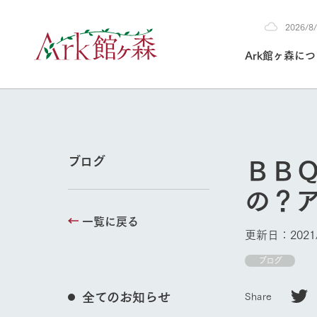
2026/
2026
Ark館ヶ森に
8/8
30°c
/
22°c
2026
(土)
Ark館ヶ森について
私たちの取り組み
生産品を見る
牧場へ行く
よく見られて
ＢＢ
ブログ
今日の牧場
の？
本日の営業時間や
花状況などを毎日
一覧に戻る
1Pでわかる A
育てる
館ヶ森高原豚
更新日：2021/
私たちの創業ス
環境を整え、
岩手県館ヶ森地
ブログ
施設・体験情
事業領域・取り
豊かな命を育む
の中、徹底した
トピックを取り上
しい衛生管理の
わかりやすくご
て育てています。
全てのお知らせ
Share
牧場トップ
フラワーガ