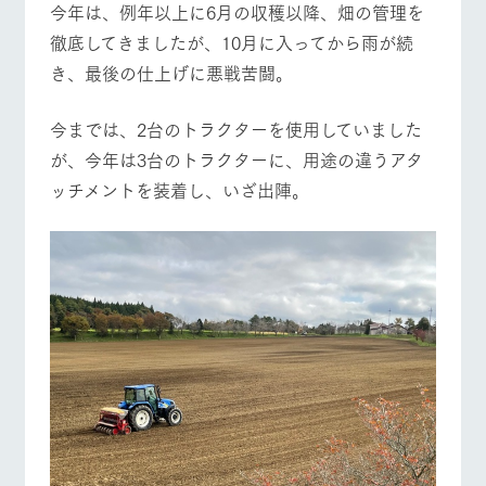
今年は、例年以上に6月の収穫以降、畑の管理を
お問い合
営業時間・料金
交通アクセス
牧場内を巡る周
わせ・資
徹底してきましたが、10月に入ってから雨が続
遊バスのご案内
料請求
き、最後の仕上げに悪戦苦闘。
よくあるご質問
団体のお客様へ
個人情報取扱いについて
ペットをお連れの
お問い合わせ
今までは、2台のトラクターを使用していました
お客様へ
が、今年は3台のトラクターに、用途の違うアタ
ッチメントを装着し、いざ出陣。