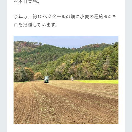
を本日実施。
施設・体験情報
牧場トップ
今日の牧場
牧場の楽しみ方
今年も、約10ヘクタールの畑に小麦の種約850キ
ArkFarm Wedding
フラワー
動物とふ
アクティ
ガーデン
れあう
ビティ／
ロを播種しています。
体験
花のある美しい
触れて、感じ
ツリーハウスや
自然環境の中、
て、学ぶ。館ヶ
イベント/フェア
レストラン/BBQ
フラワーガーデン
お知らせ
各種体験教室な
季節の移り変わ
森の雄大な自然
ど、楽しみなが
りを存分に味わ
なかで動物とふ
ブログ
ら学べる様々な
う
れあう
アクティビティ
お問い合わせ・資料請求
営業時
動物とふれあう
アクティビティ/体験
ショップ/お買い物
生産品カタログ・資料DL
間・料金
レストラ
ショップ
牧場マッ
ン
／お買い
プ
交通アク
English (Google Translate)
物
セス
牧場の生産品を
牧場マップのダ
丹精込めて育て
知り尽くした料
ウンロード
よくいた
だく質問
た生産品をはじ
理人が腕を振
牧場マップを見る
周遊バス
ネットショップ
め、牧場産の逸
い、ビュッフェ
団体のお
品を取り揃えた
スタイルで提供
客様へ
店舗
ペットを
お連れの
周遊バス
お客様へ