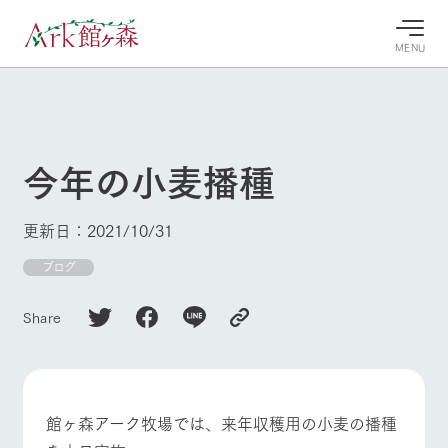
MENU
30°c
/
22°c
30°c
/
22°c
8/7
8/7
2026
2026
(金)
(金)
今年の小麦播種
牧場へ行
よく見られている情報
く
ホーム
更新日：2021/10/31
今日の牧
イベン
牧場の楽
場・営業
ト/フェ
しみ方
Ark館ヶ森について
ブログ
案内
ア
牧場スタッフが
本日の営業時間
Ark館ヶ森で開
季節ごとの楽し
Share
牧場に行く
や牧場の天気、
催しているイベ
み方やシーン別
ガーデンの開花
ント・フェアの
の楽しみ方をナ
状況などを毎日
情報やスケジュ
ビゲート
更新
ール
私たちの取り組み
館ヶ森アーク牧場では、来年収穫用の小麦の播種
生産品を見る