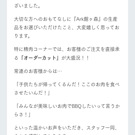
イベント/フェア
レストラン/BBQ
フラワーガーデン
お問い合
ざいました。
牧場内を巡る周
わせ・資
遊バスのご案内
料請求
大切な方へのおもてなしに『Ark館ヶ森』の生産
個人情報取扱いについて
品をお選びいただけたこと、大変嬉しく思ってお
動物とふれあう
アクティビティ/体験
ショップ/お買い物
ります。
特に精肉コーナーでは、お客様のご注文を直接承
る
「オーダーカット」
が大盛況！！
牧場マップを見る
周遊バス
常連のお客様からは…
「子供たちが帰ってくるんだ！ここのお肉を食べ
させたいんだ！」
営業時間・料金
交通アクセス
「みんなが美味しいお肉でBBQしたいって言うか
らさ！」
よくあるご質問
団体のお客様へ
といった温かいお声をいただき、スタッフ一同、
ペットをお連れの
お問い合わせ
お客様へ