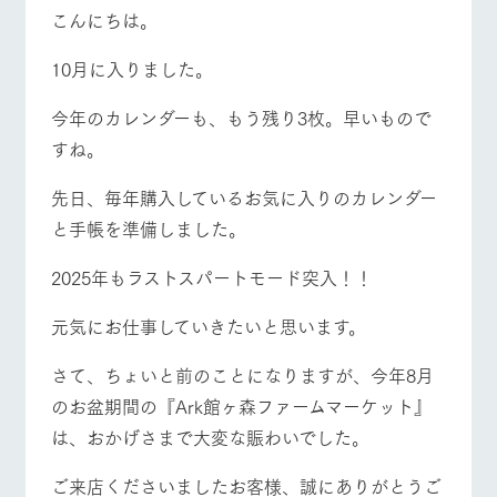
施設・体験情報
こんにちは。
ArkFarm Wedding
フラワー
動物とふ
アクティ
10月に入りました。
ガーデン
れあう
ビティ／
体験
今年のカレンダーも、もう残り3枚。早いもので
花のある美しい
触れて、感じ
ツリーハウスや
自然環境の中、
て、学ぶ。館ヶ
すね。
お知らせ
各種体験教室な
季節の移り変わ
森の雄大な自然
ど、楽しみなが
りを存分に味わ
なかで動物とふ
ブログ
先日、毎年購入しているお気に入りのカレンダー
ら学べる様々な
う
れあう
アクティビティ
お問い合わせ・資料請求
と手帳を準備しました。
営業時
生産品カタログ・資料DL
間・料金
レストラ
ショップ
牧場マッ
2025年もラストスパートモード突入！！
ン
／お買い
プ
交通アク
English (Google Translate)
物
セス
元気にお仕事していきたいと思います。
牧場の生産品を
牧場マップのダ
丹精込めて育て
知り尽くした料
ウンロード
よくいた
だく質問
た生産品をはじ
理人が腕を振
さて、ちょいと前のことになりますが、今年8月
ネットショップ
め、牧場産の逸
牧場トップ
今日の牧場
牧場の楽しみ方
い、ビュッフェ
団体のお
品を取り揃えた
のお盆期間の『Ark館ヶ森ファームマーケット』
スタイルで提供
客様へ
店舗
は、おかげさまで大変な賑わいでした。
ペットを
お連れの
周遊バス
お客様へ
ご来店くださいましたお客様、誠にありがとうご