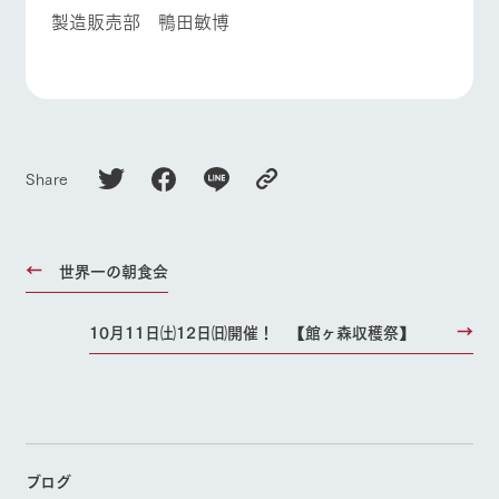
製造販売部 鴨田敏博
Share
世界一の朝食会
10月11日㈯12日㈰開催！ 【館ヶ森収穫祭】
ブログ