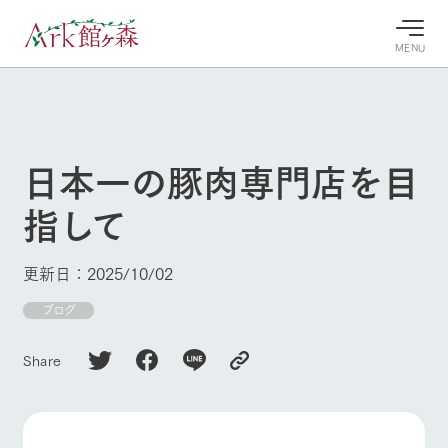
MENU
30°c
/
22°c
30°c
/
22°c
8/8
8/8
2026
2026
(土)
(土)
日本一の豚肉専門店を目
牧場へ行
よく見られている情報
指して
く
ホーム
今日の牧
イベン
牧場の楽
場・営業
ト/フェ
しみ方
Ark館ヶ森について
更新日：2025/10/02
案内
ア
牧場スタッフが
本日の営業時間
Ark館ヶ森で開
ブログ
季節ごとの楽し
牧場に行く
や牧場の天気、
催しているイベ
み方やシーン別
ガーデンの開花
ント・フェアの
の楽しみ方をナ
Share
状況などを毎日
情報やスケジュ
ビゲート
更新
ール
私たちの取り組み
生産品を見る