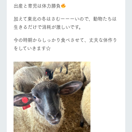
お問い合
出産と育児は体力勝負
牧場内を巡る周
わせ・資
営業時間・料金
交通アクセス
遊バスのご案内
料請求
加えて東北の冬はさむーーーいので、動物たちは
個人情報取扱いについて
よくあるご質問
団体のお客様へ
生きるだけで消耗が激しいです。
ペットをお連れの
お問い合わせ
今の時期からしっかり食べさせて、丈夫な体作り
お客様へ
をしていきます☆