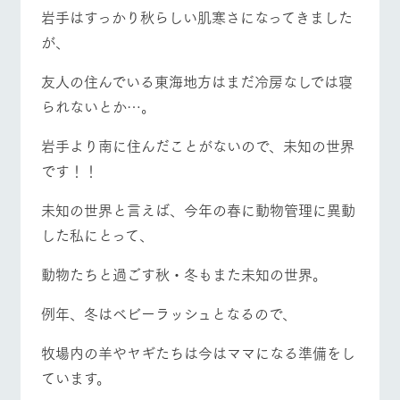
施設・体験情報
岩手はすっかり秋らしい肌寒さになってきました
牧場トップ
今日の牧場
牧場の楽しみ方
が、
ArkFarm Wedding
フラワー
動物とふ
アクティ
ガーデン
れあう
ビティ／
体験
友人の住んでいる東海地方はまだ冷房なしでは寝
花のある美しい
触れて、感じ
られないとか…。
ツリーハウスや
自然環境の中、
て、学ぶ。館ヶ
お知らせ
各種体験教室な
季節の移り変わ
森の雄大な自然
イベント/フェア
レストラン/BBQ
フラワーガーデン
ど、楽しみなが
岩手より南に住んだことがないので、未知の世界
りを存分に味わ
なかで動物とふ
ブログ
ら学べる様々な
う
れあう
です！！
アクティビティ
お問い合わせ・資料請求
営業時
未知の世界と言えば、今年の春に動物管理に異動
生産品カタログ・資料DL
間・料金
レストラ
ショップ
牧場マッ
動物とふれあう
アクティビティ/体験
ショップ/お買い物
ン
／お買い
プ
した私にとって、
交通アク
English (Google Translate)
物
セス
牧場の生産品を
牧場マップのダ
動物たちと過ごす秋・冬もまた未知の世界。
丹精込めて育て
知り尽くした料
ウンロード
よくいた
だく質問
た生産品をはじ
理人が腕を振
ネットショップ
め、牧場産の逸
い、ビュッフェ
例年、冬はベビーラッシュとなるので、
牧場マップを見る
周遊バス
団体のお
品を取り揃えた
スタイルで提供
客様へ
店舗
牧場内の羊やヤギたちは今はママになる準備をし
ペットを
お連れの
ています。
周遊バス
お客様へ