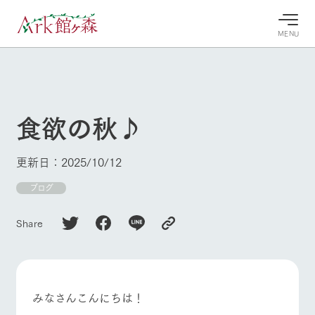
MENU
30°c
/
22°c
30°c
/
22°c
8/10
8/10
2026
2026
(月)
(月)
食欲の秋♪
牧場へ行
よく見られている情報
く
ホーム
更新日：2025/10/12
今日の牧
イベン
牧場の楽
場・営業
ト/フェ
しみ方
Ark館ヶ森について
ブログ
案内
ア
牧場スタッフが
本日の営業時間
Ark館ヶ森で開
季節ごとの楽し
Share
牧場に行く
や牧場の天気、
催しているイベ
み方やシーン別
ガーデンの開花
ント・フェアの
の楽しみ方をナ
状況などを毎日
情報やスケジュ
ビゲート
更新
ール
私たちの取り組み
みなさんこんにちは！
生産品を見る