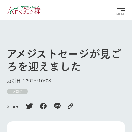
MENU
30°c
/
22°c
30°c
/
22°c
8/8
8/8
2026
2026
(土)
(土)
アメジストセージが見ご
牧場へ行
よく見られている情報
ろを迎えました
く
ホーム
今日の牧
イベン
牧場の楽
場・営業
ト/フェ
しみ方
Ark館ヶ森について
更新日：2025/10/08
案内
ア
牧場スタッフが
本日の営業時間
Ark館ヶ森で開
ブログ
季節ごとの楽し
牧場に行く
や牧場の天気、
催しているイベ
み方やシーン別
ガーデンの開花
ント・フェアの
の楽しみ方をナ
Share
状況などを毎日
情報やスケジュ
ビゲート
更新
ール
私たちの取り組み
生産品を見る