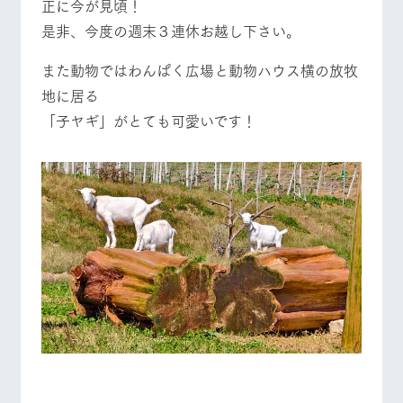
正に今が見頃！
営業時間・料金
交通アクセス
お問い合
牧場内を巡る周
わせ・資
是非、今度の週末３連休お越し下さい。
遊バスのご案内
料請求
よくあるご質問
団体のお客様へ
個人情報取扱いについて
また動物ではわんぱく広場と動物ハウス横の放牧
ペットをお連れの
お問い合わせ
地に居る
お客様へ
「子ヤギ」がとても可愛いです！