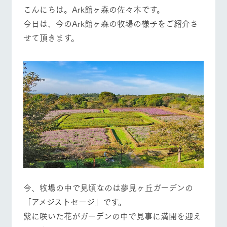
施設・体験情報
牧場トップ
今日の牧場
牧場の楽しみ方
こんにちは。Ark館ヶ森の佐々木です。
今日は、今のArk館ヶ森の牧場の様子をご紹介さ
ArkFarm Wedding
フラワー
動物とふ
アクティ
せて頂きます。
ガーデン
れあう
ビティ／
体験
花のある美しい
触れて、感じ
イベント/フェア
レストラン/BBQ
フラワーガーデン
ツリーハウスや
自然環境の中、
て、学ぶ。館ヶ
お知らせ
各種体験教室な
季節の移り変わ
森の雄大な自然
ど、楽しみなが
りを存分に味わ
なかで動物とふ
ブログ
ら学べる様々な
う
れあう
アクティビティ
お問い合わせ・資料請求
動物とふれあう
アクティビティ/体験
ショップ/お買い物
営業時
生産品カタログ・資料DL
間・料金
レストラ
ショップ
牧場マッ
ン
／お買い
プ
交通アク
English (Google Translate)
物
セス
牧場の生産品を
牧場マップのダ
丹精込めて育て
知り尽くした料
ウンロード
よくいた
だく質問
た生産品をはじ
牧場マップを見る
周遊バス
理人が腕を振
ネットショップ
め、牧場産の逸
い、ビュッフェ
団体のお
品を取り揃えた
スタイルで提供
今、牧場の中で見頃なのは夢見ヶ丘ガーデンの
客様へ
店舗
「アメジストセージ」です。
ペットを
お連れの
紫に咲いた花がガーデンの中で見事に満開を迎え
周遊バス
お客様へ