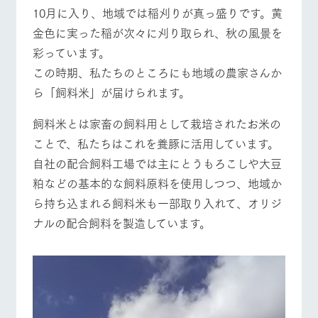
施設・体験情報
10月に入り、地域では稲刈りが真っ盛りです。黄
牧場トップ
今日の牧場
牧場の楽しみ方
金色に実った稲が次々に刈り取られ、秋の風景を
ArkFarm Wedding
フラワー
動物とふ
アクティ
彩っています。
ガーデン
れあう
ビティ／
体験
この時期、私たちのところにも地域の農家さんか
花のある美しい
触れて、感じ
ツリーハウスや
自然環境の中、
て、学ぶ。館ヶ
ら「飼料米」が届けられます。
お知らせ
イベント/フェア
レストラン/BBQ
フラワーガーデン
各種体験教室な
季節の移り変わ
森の雄大な自然
ど、楽しみなが
りを存分に味わ
なかで動物とふ
ブログ
飼料米とは家畜の飼料用として栽培されたお米の
ら学べる様々な
う
れあう
アクティビティ
ことで、私たちはこれを養豚に活用しています。
お問い合わせ・資料請求
営業時
自社の配合飼料工場では主にとうもろこしや大豆
生産品カタログ・資料DL
動物とふれあう
アクティビティ/体験
ショップ/お買い物
間・料金
レストラ
ショップ
牧場マッ
粕などの基本的な飼料原料を使用しつつ、地域か
ン
／お買い
プ
交通アク
English (Google Translate)
物
セス
ら持ち込まれる飼料米も一部取り入れて、オリジ
牧場の生産品を
牧場マップのダ
丹精込めて育て
知り尽くした料
ウンロード
ナルの配合飼料を製造しています。
よくいた
だく質問
た生産品をはじ
理人が腕を振
牧場マップを見る
周遊バス
ネットショップ
め、牧場産の逸
い、ビュッフェ
団体のお
品を取り揃えた
スタイルで提供
客様へ
店舗
ペットを
お連れの
周遊バス
お客様へ