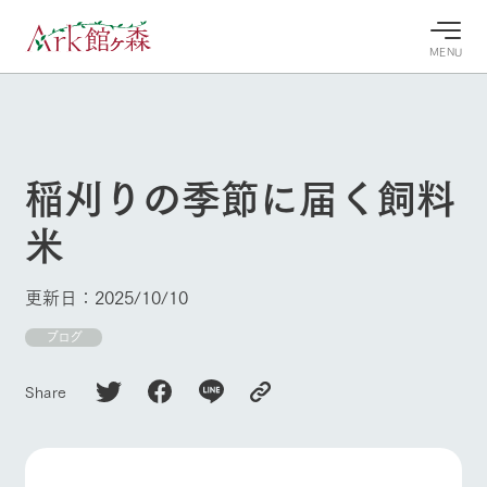
MENU
30°c
/
22°c
30°c
/
22°c
8/7
8/7
2026
2026
(金)
(金)
稲刈りの季節に届く飼料
牧場へ行
よく見られている情報
米
く
ホーム
今日の牧
イベン
牧場の楽
場・営業
ト/フェ
しみ方
Ark館ヶ森について
更新日：2025/10/10
案内
ア
牧場スタッフが
本日の営業時間
Ark館ヶ森で開
ブログ
季節ごとの楽し
牧場に行く
や牧場の天気、
催しているイベ
み方やシーン別
ガーデンの開花
ント・フェアの
の楽しみ方をナ
Share
状況などを毎日
情報やスケジュ
ビゲート
更新
ール
私たちの取り組み
生産品を見る