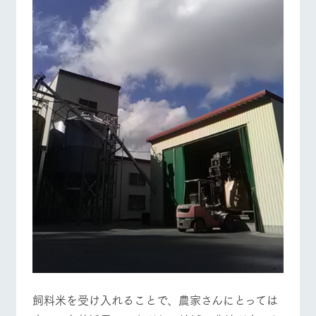
お問い合
牧場内を巡る周
営業時間・料金
交通アクセス
わせ・資
遊バスのご案内
料請求
よくあるご質問
団体のお客様へ
個人情報取扱いについて
ペットをお連れの
お問い合わせ
お客様へ
飼料米を受け入れることで、農家さんにとっては