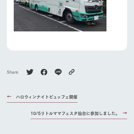
お問い合
牧場内を巡る周
わせ・資
よくあるご質問
団体のお客様へ
遊バスのご案内
料請求
ペットをお連れの
個人情報取扱いについて
お問い合わせ
お客様へ
Share
ハロウィンナイトビュッフェ開催
10/5リトルママフェスタ仙台に参加しました。