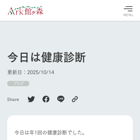
MENU
30°c
/
22°c
30°c
/
22°c
8/8
8/8
2026
2026
(土)
(土)
今日は健康診断
牧場へ行
よく見られている情報
く
ホーム
更新日：2025/10/14
今日の牧
イベン
牧場の楽
場・営業
ト/フェ
しみ方
Ark館ヶ森について
ブログ
案内
ア
牧場スタッフが
本日の営業時間
Ark館ヶ森で開
季節ごとの楽し
Share
牧場に行く
や牧場の天気、
催しているイベ
み方やシーン別
ガーデンの開花
ント・フェアの
の楽しみ方をナ
状況などを毎日
情報やスケジュ
ビゲート
更新
ール
私たちの取り組み
今日は年1回の健康診断でした。
牧場トップ
今日の牧場
牧場の楽しみ方
生産品を見る