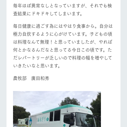
施設・体験情報
毎年ほぼ異常なしとなっていますが、それでも検
査結果にドキドキしてしまいます。
ArkFarm Wedding
フラワー
動物とふ
アクティ
ガーデン
れあう
ビティ／
体験
毎日健康に過ごす為にはやはり食事から。自分は
イベント/フェア
レストラン/BBQ
フラワーガーデン
花のある美しい
触れて、感じ
極力自炊するように心がけています。子どもの頃
ツリーハウスや
自然環境の中、
て、学ぶ。館ヶ
お知らせ
各種体験教室な
季節の移り変わ
森の雄大な自然
は料理なんて無理！と思っていましたが、やれば
ど、楽しみなが
りを存分に味わ
なかで動物とふ
ブログ
何とかなるんだなと思ってる今日この頃です。た
ら学べる様々な
う
れあう
動物とふれあう
アクティビティ/体験
ショップ/お買い物
アクティビティ
だレパートリーが乏しいので料理の幅を増やして
お問い合わせ・資料請求
営業時
いきたいなと思います。
生産品カタログ・資料DL
間・料金
レストラ
ショップ
牧場マッ
ン
／お買い
プ
交通アク
English (Google Translate)
農牧部 廣田和秀
物
セス
牧場の生産品を
牧場マップのダ
牧場マップを見る
周遊バス
丹精込めて育て
知り尽くした料
ウンロード
よくいた
だく質問
た生産品をはじ
理人が腕を振
ネットショップ
め、牧場産の逸
い、ビュッフェ
団体のお
品を取り揃えた
スタイルで提供
客様へ
店舗
ペットを
お連れの
周遊バス
営業時間・料金
交通アクセス
お客様へ