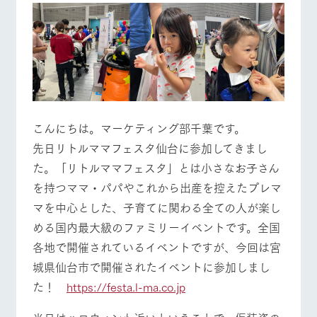
施設・体験情報
牧場トップ
今日の牧場
牧場の楽しみ方
ArkFarm Wedding
フラワー
動物とふ
アクティ
ガーデン
れあう
ビティ／
体験
花のある美しい
触れて、感じ
ツリーハウスや
自然環境の中、
て、学ぶ。館ヶ
お知らせ
各種体験教室な
季節の移り変わ
森の雄大な自然
イベント/フェア
レストラン/BBQ
フラワーガーデン
ど、楽しみなが
りを存分に味わ
なかで動物とふ
ブログ
ら学べる様々な
こんにちは。マーケティング部千葉です。
う
れあう
アクティビティ
お問い合わせ・資料請求
先日リトルママフェスタ仙台に参加してきまし
営業時
た。「リトルママフェスタ」とは小さなお子さん
生産品カタログ・資料DL
間・料金
レストラ
ショップ
牧場マッ
ン
／お買い
プ
動物とふれあう
アクティビティ/体験
ショップ/お買い物
を持つママ・パパやこれから出産を控えたプレマ
交通アク
English (Google Translate)
物
セス
マを中心とした、子育てに関わる全ての人が楽し
牧場の生産品を
牧場マップのダ
丹精込めて育て
知り尽くした料
ウンロード
よくいた
める国内最大級のファミリーイベントです。全国
だく質問
た生産品をはじ
理人が腕を振
ネットショップ
め、牧場産の逸
各地で開催されているイベントですが、今回は宮
い、ビュッフェ
団体のお
品を取り揃えた
牧場マップを見る
周遊バス
スタイルで提供
客様へ
城県仙台市で開催されたイベントに参加しまし
店舗
ペットを
た！
https://festa.l-ma.co.jp
お連れの
周遊バス
お客様へ