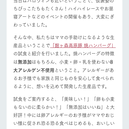
当日はハロウィンも近いということで、仮装姿の
お問い合
牧場内を巡る周
わせ・資
ちびっこたちもたくさん！ハイハイレースやお昼
遊バスのご案内
料請求
営業時間・料金
交通アクセス
寝アートなどのイベントの開催もあり、大変にぎ
個人情報取扱いについて
わっていました。
よくあるご質問
団体のお客様へ
そんな中、私たちはママの手助けになるような生
ペットをお連れの
お問い合わせ
お客様へ
産品ということで
「館ヶ森高原豚 焼ハンバーグ」
の試食と紹介を行いました。焼ハンバーグの特徴
は
無添加
はもちろん、小麦・卵・乳を使わない
8
大アレルゲン不使用
ということ。アレルギーがあ
るお子様でも家族と同じものを安心して食べられ
るように、想いを込めて開発した生産品です。
試食をご案内すると、「美味しい！」「卵も小麦
もないのに柔らかい！」「無添加はいいね」と大
好評！中には卵アレルギーのお子様がママやおじ
い様に促され恐る恐る食べはじめるも、おいしい