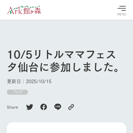
MENU
30°c
/
22°c
30°c
/
22°c
8/7
8/7
2026
2026
(金)
(金)
10/5リトルママフェス
牧場へ行
よく見られている情報
タ仙台に参加しました。
く
ホーム
今日の牧
イベン
牧場の楽
場・営業
ト/フェ
しみ方
Ark館ヶ森について
更新日：2025/10/15
案内
ア
牧場スタッフが
本日の営業時間
Ark館ヶ森で開
ブログ
季節ごとの楽し
牧場に行く
や牧場の天気、
催しているイベ
み方やシーン別
ガーデンの開花
ント・フェアの
の楽しみ方をナ
Share
状況などを毎日
情報やスケジュ
ビゲート
更新
ール
私たちの取り組み
生産品を見る